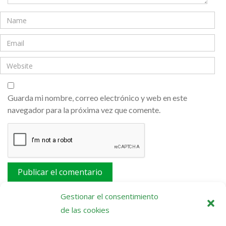
Guarda mi nombre, correo electrónico y web en este
navegador para la próxima vez que comente.
Este sitio usa Akismet para reducir el spam.
Aprende
Gestionar el consentimiento
cómo se procesan los datos de tus comentarios.
de las cookies