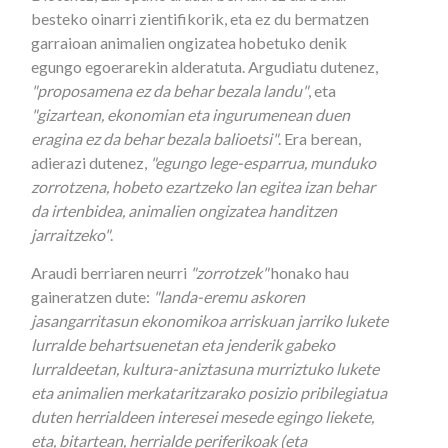
besteko oinarri zientifikorik, eta ez du bermatzen
garraioan animalien ongizatea hobetuko denik
egungo egoerarekin alderatuta. Argudiatu dutenez,
"proposamena ez da behar bezala landu"
, eta
"gizartean, ekonomian eta ingurumenean duen
eragina ez da behar bezala balioetsi"
. Era berean,
adierazi dutenez,
"egungo lege-esparrua, munduko
zorrotzena, hobeto ezartzeko lan egitea izan behar
da irtenbidea, animalien ongizatea handitzen
jarraitzeko"
.
Araudi berriaren neurri
"zorrotzek"
honako hau
gaineratzen dute:
"landa-eremu askoren
jasangarritasun ekonomikoa arriskuan jarriko lukete
lurralde behartsuenetan eta jenderik gabeko
lurraldeetan, kultura-aniztasuna murriztuko lukete
eta animalien merkataritzarako posizio pribilegiatua
duten herrialdeen interesei mesede egingo liekete,
eta, bitartean, herrialde periferikoak (eta