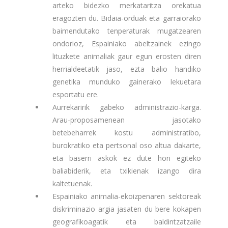
arteko bidezko merkataritza orekatua
eragozten du. Bidaia-orduak eta garraiorako
baimendutako tenperaturak mugatzearen
ondorioz, Espainiako abeltzainek ezingo
lituzkete animaliak gaur egun erosten diren
herrialdeetatik jaso, ezta balio handiko
genetika munduko gainerako lekuetara
esportatu ere.
Aurrekaririk gabeko administrazio-karga.
Arau-proposamenean jasotako
betebeharrek kostu administratibo,
burokratiko eta pertsonal oso altua dakarte,
eta baserri askok ez dute hori egiteko
baliabiderik, eta txikienak izango dira
kaltetuenak.
Espainiako animalia-ekoizpenaren sektoreak
diskriminazio argia jasaten du bere kokapen
geografikoagatik eta baldintzatzaile