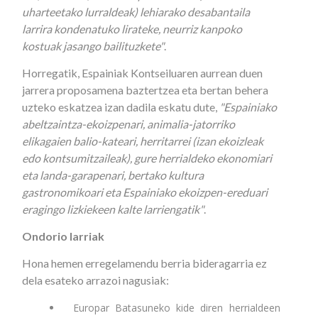
uharteetako lurraldeak) lehiarako desabantaila
larrira kondenatuko lirateke, neurriz kanpoko
kostuak jasango bailituzkete"
.
Horregatik, Espainiak Kontseiluaren aurrean duen
jarrera proposamena baztertzea eta bertan behera
uzteko eskatzea izan dadila eskatu dute,
"Espainiako
abeltzaintza-ekoizpenari, animalia-jatorriko
elikagaien balio-kateari, herritarrei (izan ekoizleak
edo kontsumitzaileak), gure herrialdeko ekonomiari
eta landa-garapenari, bertako kultura
gastronomikoari eta Espainiako ekoizpen-ereduari
eragingo lizkiekeen kalte larriengatik"
.
Ondorio larriak
Hona hemen erregelamendu berria bideragarria ez
dela esateko arrazoi nagusiak:
Europar Batasuneko kide diren herrialdeen