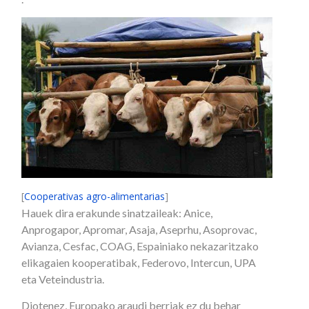
[
Cooperativas agro-alimentarias
]
Hauek dira erakunde sinatzaileak: Anice,
Anprogapor, Apromar, Asaja, Aseprhu, Asoprovac,
Avianza, Cesfac, COAG, Espainiako nekazaritzako
elikagaien kooperatibak, Federovo, Intercun, UPA
eta Veteindustria.
Diotenez, Europako araudi berriak ez du behar