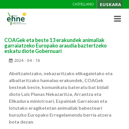
EUSKARA
CASTELLANO
Toggle
navigat
COAGek eta beste 13 erakundek animaliak
garraiatzeko Europako araudia baztertzeko
eskatu diote Gobernuari
2024 - 04 - 16
Abeltzaintzako, nekazaritzako elikagaietako eta
albaitaritzako hamalau erakundek, COAGek
besteak beste, komunikatu bateratu bat bidali
diote Luis Planas Nekazaritza, Arrantza eta
Elikadura ministroari, Espainiak Garraioan eta
lotutako eragiketetan animaliak babesteari
buruzko Europako Erregelamendu berria atzera
bota dezan
.
.