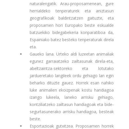
naturalengatik. Arau-proposamenean, gure
herrialdeko tenperaturek eta aniztasun
geografikoak baldintzatzen gaituzte, eta
proposamen hori Europako beste eskualde
batzuekiko bidegabekeria konparatiboa da,
Espainiako batez besteko tenperaturak direla
eta.
Gaueko lana. Urteko aldi luzeetan animaliak
egunez garraiatzeko zailtasunak direla-eta,
abeltzaintza-sektoreko eta lotutako
jardueretako langileek ordu gehiago lan egin
beharko dituzte gauez. Horrek esan nahiko
luke animalien ekoizpenak kostu handiagoa
izango lukeela, laneko arrisku gehiago,
kontziliatzeko zailtasun handiagoak eta bide-
segurtasunerako arrisku handiagoa, besteak
beste.
Esportazioak gutxitzea. Proposamen horrek