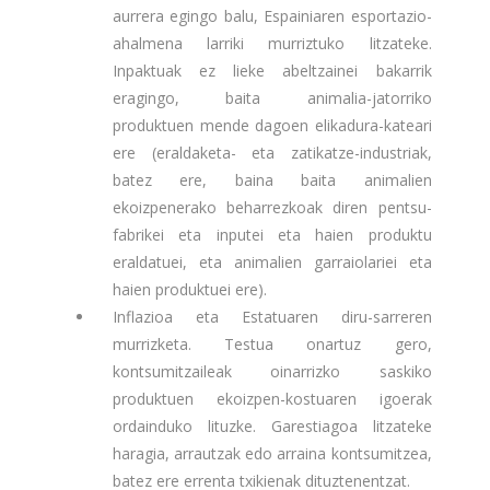
aurrera egingo balu, Espainiaren esportazio-
ahalmena larriki murriztuko litzateke.
Inpaktuak ez lieke abeltzainei bakarrik
eragingo, baita animalia-jatorriko
produktuen mende dagoen elikadura-kateari
ere (eraldaketa- eta zatikatze-industriak,
batez ere, baina baita animalien
ekoizpenerako beharrezkoak diren pentsu-
fabrikei eta inputei eta haien produktu
eraldatuei, eta animalien garraiolariei eta
haien produktuei ere).
Inflazioa eta Estatuaren diru-sarreren
murrizketa. Testua onartuz gero,
kontsumitzaileak oinarrizko saskiko
produktuen ekoizpen-kostuaren igoerak
ordainduko lituzke. Garestiagoa litzateke
haragia, arrautzak edo arraina kontsumitzea,
batez ere errenta txikienak dituztenentzat.