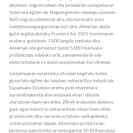
ahulenen, migratzaileen eta jornalarien ustiapenaren
bidez ere egiten da. Negutegietako enplegu zuzenen
%65 migratzaileentzat dira, eta horietako asko
baldintza negargarrietan bizi dira. Almerian, duela
gutxi argitaratutako Frontera Sur 2025 txostenaren
arabera, gutxienez 7.000 langile zenbatu dira
Almerian, eta gutxienez beste 5.000 Huelvako
probintzian, edateko urik, saneamendurik edo
elektrizitaterik ez duten azpietxeetan bizi direnak.
Gobernuaren estatistika ofizialei begiratu batek
gezurtatu egiten du, halaber, nekazaritza-industriak
Espainiako Estatuko eremu pobretuenetara
aurrerabidea eta aberastasuna ekarri dituela
ziurtatzen duen narratiba. Zifrek erakusten dutenez,
gaur egun industria-nekazaritzan oinarritzen diren
probintziak diru-sarreren estatuko sailkapeneko
azken postuetan daude. Almeriako probintzian,
pertsona bakoitzeko errenta garbia 10.103 eurokoa