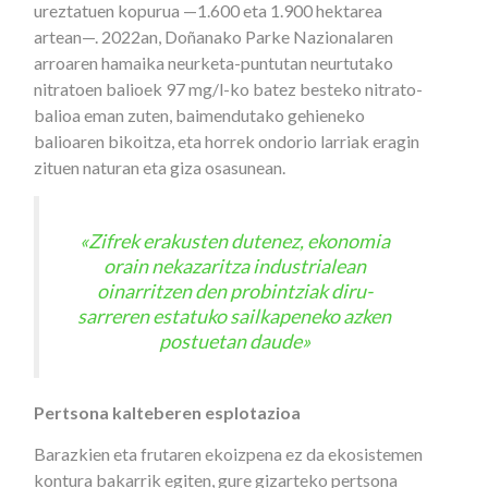
ureztatuen kopurua —1.600 eta 1.900 hektarea
artean—. 2022an, Doñanako Parke Nazionalaren
arroaren hamaika neurketa-puntutan neurtutako
nitratoen balioek 97 mg/l-ko batez besteko nitrato-
balioa eman zuten, baimendutako gehieneko
balioaren bikoitza, eta horrek ondorio larriak eragin
zituen naturan eta giza osasunean.
«Zifrek erakusten dutenez, ekonomia
orain nekazaritza industrialean
oinarritzen den probintziak diru-
sarreren estatuko sailkapeneko azken
postuetan daude»
Pertsona kalteberen esplotazioa
Barazkien eta frutaren ekoizpena ez da ekosistemen
kontura bakarrik egiten, gure gizarteko pertsona