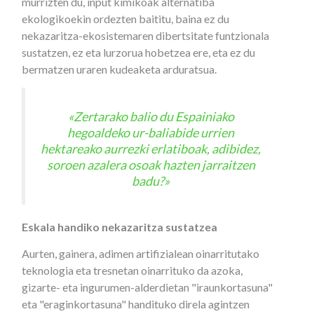
murrizten du, input kimikoak alternatiba
ekologikoekin ordezten baititu, baina ez du
nekazaritza-ekosistemaren dibertsitate funtzionala
sustatzen, ez eta lurzorua hobetzea ere, eta ez du
bermatzen uraren kudeaketa arduratsua.
«Zertarako balio du Espainiako
hegoaldeko ur-baliabide urrien
hektareako aurrezki erlatiboak, adibidez,
soroen azalera osoak hazten jarraitzen
badu?»
Eskala handiko nekazaritza sustatzea
Aurten, gainera, adimen artifizialean oinarritutako
teknologia eta tresnetan oinarrituko da azoka,
gizarte- eta ingurumen-alderdietan "iraunkortasuna"
eta "eraginkortasuna" handituko direla agintzen