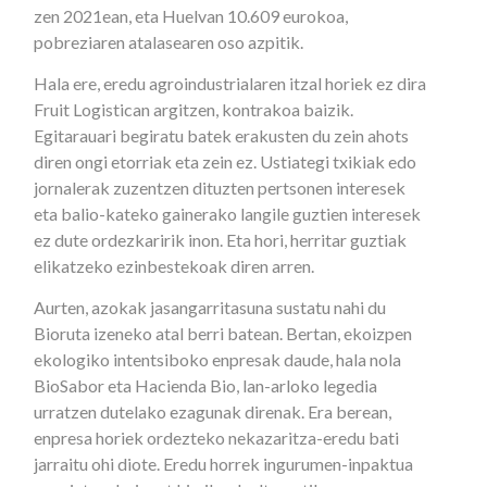
zen 2021ean, eta Huelvan 10.609 eurokoa,
pobreziaren atalasearen oso azpitik.
Hala ere, eredu agroindustrialaren itzal horiek ez dira
Fruit Logistican argitzen, kontrakoa baizik.
Egitarauari begiratu batek erakusten du zein ahots
diren ongi etorriak eta zein ez. Ustiategi txikiak edo
jornalerak zuzentzen dituzten pertsonen interesek
eta balio-kateko gainerako langile guztien interesek
ez dute ordezkaririk inon. Eta hori, herritar guztiak
elikatzeko ezinbestekoak diren arren.
Aurten, azokak jasangarritasuna sustatu nahi du
Bioruta izeneko atal berri batean. Bertan, ekoizpen
ekologiko intentsiboko enpresak daude, hala nola
BioSabor eta Hacienda Bio, lan-arloko legedia
urratzen dutelako ezagunak direnak. Era berean,
enpresa horiek ordezteko nekazaritza-eredu bati
jarraitu ohi diote. Eredu horrek ingurumen-inpaktua