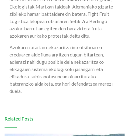
Ekologistak Martxan taldeak, Alemaniako gizarte
zibileko hamar bat talderekin batera, Fight Fruit
Logistica lelopean otsailaren 5etik 7ra Berlingo
azoka-barrutian egiten den barazki eta fruta
azokaren aurkako protestak deitu ditu.
Azokaren atarian nekazaritza intentsiboaren
ereduaren alde iluna argitzen dugun bitartean,
adierazi nahi dugu posible dela nekazaritzako
elikagaien sistema ekologikoki jasangarri eta
elikadura-subiranotasunean oinarritutako
bateranzko aldaketa, eta hori defendatzea merezi
duela.
Related Posts