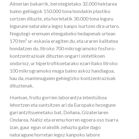
Almerian bakarrik, berotegietako 32.000 hektarea
baino gehiagok 150.000 tona hondakin plastiko
sortzen dituzte, eta horietatik 30.000 tona inguru
ingurune naturalera legez kanpo isurtzen dira urtero.
Negutegi-eremuen etengabeko hedapenak urtean
170 hm³ ur-eskasia eragiten du, eta uraren kalitatea
hondatzen du, litroko 700 mikrogramoko fosforo-
kontzentrazioak dituzten ongarri sintetikoen
ondorioz, ur hipertrofikoetarako ezarritako litroko
100 mikrogramoko muga baino askoz handiagoa,
hau da, mantenugaien gehiegizko kontzentrazioak
dituztenak.
Huelvan, fruitu gorrien laborantza intentsiboa
lehortzen eta suntsitzen ari da Europako hezegune
garrantzitsuenetako bat, Doñana, Gizateriaren
Ondarea. Nahiz eta eremu horren egoera oso txarra
izan, gaur egun oraindik zehaztu gabe dago
naturagune horretan legez kanpoko labore