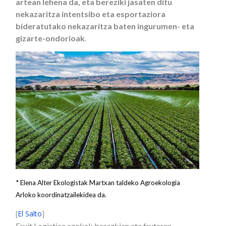
artean lehena da, eta bereziki jasaten ditu
nekazaritza intentsibo eta esportaziora
bideratutako nekazaritza baten ingurumen- eta
gizarte-ondorioak
.
* Elena Alter Ekologistak Martxan taldeko Agroekologia
Arloko koordinatzailekidea da.
[
El Salto
]
Fruit Logistica azokak barazkien eta frutaren