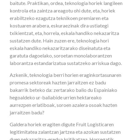
baitute. Praktikan, ordea, teknologia horiek langileen
kontrola eta zaintza areagotu ohi dute, eta, horiek
erabiltzeko ezagutza teknikoen premiaren eta
kostuaren arabera, eskuraezinak dira ustiategi
txikientzat, eta, horrela, eskala handiko nekazaritza
sustatzen dute. Hain zuzen ere, teknologia hori
eskala handiko nekazaritzarako diseinatuta eta
garatuta dagoelako, soroetan monolaborantzen
laborantza estandarizatua sustatzeko arriskua dago.
Azkenik, teknologia berri horien eraginkortasunaren
promesa sektoreak hazten jarraitzen ez badu
bakarrik beteko da: zertarako balio du Espainiako
hegoaldeko ur-baliabide urrien hektareako
aurrezpen erlatiboak, soroen azalera osoak hazten
jarraitzen badu?
Galdera horiek eragiten digute Fruit Logisticaren
legitimitatea zalantzan jartzea eta azokan sustatzen
duen nekazaritza-eredua kritikatzea. Horregatik,