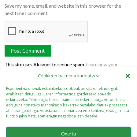
Save my name, email, and website in this browser for the
next time I comment.
This site uses Akismet to reduce spam.
Learn how your
comment data is processed.
Cookieen baimena kudeatzea
Esperientzia onenak eskaintzeko, cookieak bezalako teknologiak
erabiltzen ditugu, gailuaren informazioa gordetzeko eta/edo
eskuratzeko. Teknologia horien baimenari esker, nabigazio-portaera
edo gune honetako identifikazio bakarrak bezalako datuak prozesatu
ahal izango ditugu. Adostasuna ez onartzea edo kentzea, ezaugarri eta
funtzio jakin batzuetan eragin negatiboa izan dezake.
Onartu