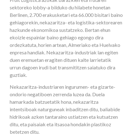
sektoreko lobby-a bilduko du hilabete honetan
Berlinen, 2.700 erakusketari eta 66.000 bisitari baino
gehiagorekin, nekazaritza- eta logistika-sektorearen
hazkunde ekonomikoa sustatzeko. Bertan ehun
ekoizle espainiar baino gehiago egongo dira
ordezkatuta, horien artean, Almeriako eta Huelvako
enpresa handiak. Nekazaritza-industriak lan egiten
duen eremuetan eragiten dituen kalte larrietatik
urrun dagoen irudi bat transmititzen saiatuko dira
guztiak.
Nekazaritza-industriaren ingurumen- eta gizarte-
ondorio negatiboen zerrenda luzea da. Duela
hamarkada batzuetatik hona, nekazaritza
intentsiboak naturguneak inbaditzen ditu, baliabide
hidrikoak azken tantaraino ustiatzen eta kutsatzen
ditu, eta paisaiak eta itsasoa hondakin plastikoz
betetzen ditu.