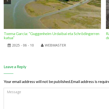
Txema Garcia: “Guggenheim Urdaibai eta Schrödingerren
R
katua”
d
2025 - 06 - 10
WEBMASTER
Leave a Reply
Your email address will not be published.Email address is requir