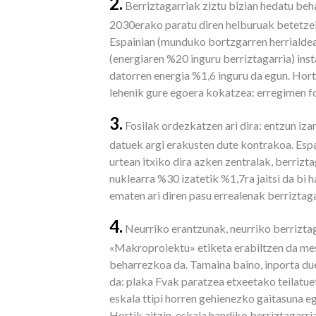
2.
Berriztagarriak ziztu bizian hedatu beh
2030erako paratu diren helburuak betetzek
Espainian (munduko bortzgarren herrialdea
(energiaren %20 inguru berriztagarria) ins
datorren energia %1,6 inguru da egun. Ho
lehenik gure egoera kokatzea: erregimen fo
3.
Fosilak ordezkatzen ari dira: entzun iza
datuek argi erakusten dute kontrakoa. Espa
urtean itxiko dira azken zentralak, berrizt
nuklearra %30 izatetik %1,7ra jaitsi da bi
ematen ari diren pasu errealenak berriztaga
4.
Neurriko erantzunak, neurriko berrizta
«Makroproiektu» etiketa erabiltzen da mes
beharrezkoa da. Tamaina baino, inporta due
da: plaka Fvak paratzea etxeetako teilatuet
eskala ttipi horren gehienezko gaitasuna 
Hortik aitzin, eskala handiko berriztagarri