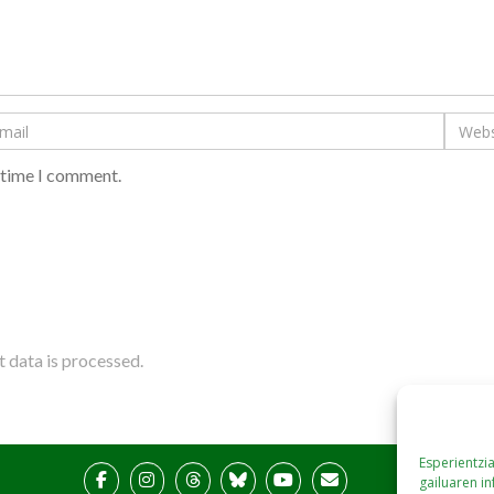
t time I comment.
data is processed.
Esperientzi
gailuaren i