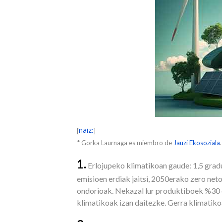
[
naiz:
]
* Gorka Laurnaga es miembro de
Jauzi Ekosoziala
.
1.
Erlojupeko klimatikoan gaude: 1,5 grad
emisioen erdiak jaitsi, 2050erako zero neto
ondorioak. Nekazal lur produktiboek %30 eg
klimatikoak izan daitezke. Gerra klimatiko