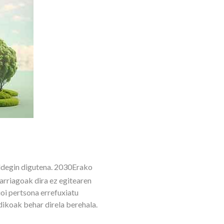
aldegin digutena. 2030Erako
garriagoak dira ez egitearen
oi pertsona errefuxiatu
dikoak behar direla berehala.