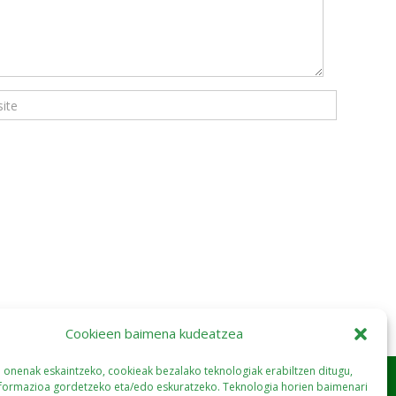
Cookieen baimena kudeatzea
a onenak eskaintzeko, cookieak bezalako teknologiak erabiltzen ditugu,
nformazioa gordetzeko eta/edo eskuratzeko. Teknologia horien baimenari