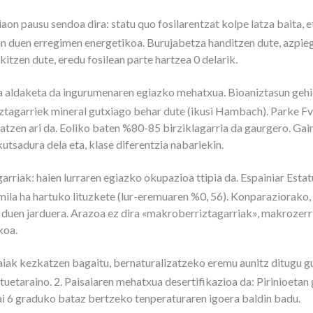
on pausu sendoa dira: statu quo fosilarentzat kolpe latza baita, et
in duen erregimen energetikoa. Burujabetza handitzen dute, azpieg
itzen dute, eredu fosilean parte hartzea 0 delarik.
a aldaketa da ingurumenaren egiazko mehatxua. Bioaniztasun geh
riztagarriek mineral gutxiago behar dute (ikusi Hambach). Parke 
ratzen ari da. Eoliko baten %80-85 birziklagarria da gaurgero. Gai
kutsadura dela eta, klase diferentzia nabariekin.
rriak: haien lurraren egiazko okupazioa ttipia da. Espainiar Estat
mila ha hartuko lituzkete (lur-eremuaren %0, 56). Konparaziorako
zen duen jarduera. Arazoa ez dira «makroberriztagarriak», makroze
koa.
aiak kezkatzen bagaitu, bernaturalizatzeko eremu aunitz ditugu gur
uetaraino. 2. Paisaiaren mehatxua desertifikazioa da: Pirinioetan 
ai 6 graduko bataz bertzeko tenperaturaren igoera baldin badu.