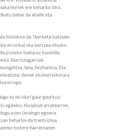
laka horiek ere beharko dira.
ulkatu behar da ahalik eta
ula bistakoa da. Ikerketa batzuen
izko erronka) eta bertzea etxeko
la pizteko baina ez bonbilla
kin). Berriztagarriak
sungintza, lana, hezkuntza. Eta
lanteatzea, denak ekoherrixketara
ioa errege.
ugu ez du iduri gaur gaurkoz
i egiteko. Nolabait erratearren,
r dugu ozen (oraingo egoera
izan beharko da trantsizioa
kizuneko botere-harremanen