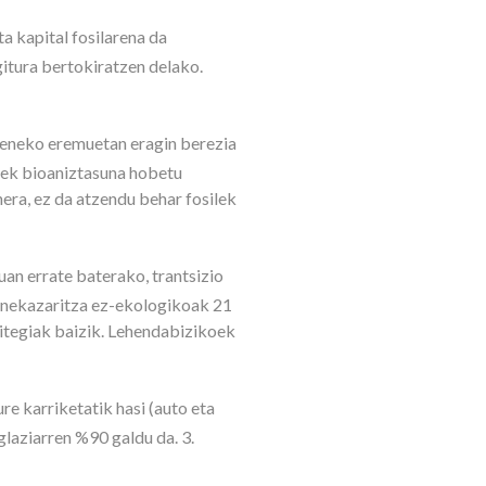
a kapital fosilarena da
itura bertokiratzen delako.
ieneko eremuetan eragin berezia
Fvek bioaniztasuna hobetu
nera, ez da atzendu behar fosilek
uan errate baterako, trantsizio
, nekazaritza ez-ekologikoak 21
rritegiak baizik. Lehendabizikoek
e karriketatik hasi (auto eta
glaziarren %90 galdu da. 3.