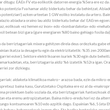
ar ditugu: EAEn FV eta eolikotik datorren energia %5era ere ez da
o potentzia Fva hamar aldiz biderkatu behar da behintzat. Abiadu
 potentzian!) azken urteetan 1 GW eoliko instalatu da urtero. Ba
talazio abiadura oraino lau aldiz biderkatu behar da! EAEren egoer
rtaz, eolikoak «ez hemen ez inon» edo «bonbardaketa» edo «meha
sil betean bizi gara (gure energiaren %80 baino gehiago fosila da)
n da berriztagarriak mixera gehitzen direla deus ordezkatu gabe eta
inian ikatza ia desagertu egin da elektrizitatetik: %35 zen 2000an
agarriei esker). Sektore elektrikoaren isuriek %30 egin dute beheiti
 hamarkadetan, eta, berriztagarria aldiz %6 izatetik %52ra igan. O
rriei zor dizkiegu.
garriak: aldaketa klimatikoa makro− arazoa bada, ezin da mikro-
pretxuz baina kasu, Gurutzetako Ospitalea ere ez al da «makropr
na proiektuen balio soziala da, eta berriztagarriak funtsezkoak di
an eta eremu antropizatuetan. Baina mikro-eredu hori ez da alterna
egungo kontsumoaren %10 edo azpitik dago. Espainian %6, 5 (eta E
ak behar− beharrezkoak izanen dira. Eta badira bertzelako arrazoi