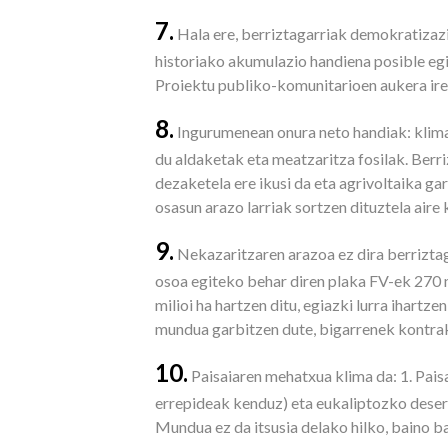
7.
Hala ere, berriztagarriak demokratizazia
historiako akumulazio handiena posible eg
Proiektu publiko-komunitarioen aukera irek
8.
Ingurumenean onura neto handiak: klim
du aldaketak eta meatzaritza fosilak. Ber
dezaketela ere ikusi da eta agrivoltaika ga
osasun arazo larriak sortzen dituztela aire 
9.
Nekazaritzaren arazoa ez dira berriztaga
osoa egiteko behar diren plaka FV-ek 270 
milioi ha hartzen ditu, egiazki lurra ihart
mundua garbitzen dute, bigarrenek kontra
10.
Paisaiaren mehatxua klima da: 1. Pais
errepideak kenduz) eta eukaliptozko desert
Mundua ez da itsusia delako hilko, baino b