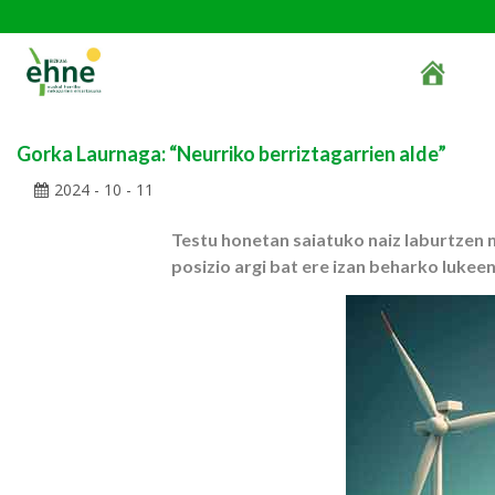
Gorka Laurnaga: “Neurriko berriztagarrien alde”
2024 - 10 - 11
Testu honetan saiatuko naiz laburtzen 
posizio argi bat ere izan beharko lukee