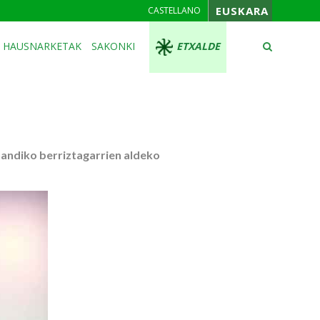
EUSKARA
CASTELLANO
HAUSNARKETAK
SAKONKI
ETXALDE
handiko berriztagarrien aldeko