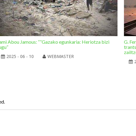
ami Abou Jamous: “”Gazako egunkaria: Heriotza bizi
G. Fe
ugu”
trant
zailtz
2025 - 06 - 10
WEBMASTER
ed.