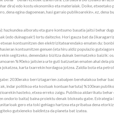
ehar dira) edo kostu ekonomiko eta materialak. Doike, etxeetako p
ero, dena egina dagoenean, hasi garraio publikoarekin», ez, dena b
): hazkundea alboratu eta gure kontsumo basatia jaitsi behar dug
inak (edo duinagoak!) lortu daitezke. Hori gauza bat da (ikaragarr
k etxean kontsumitzen den elektrizitatearendako ematen du: bonbil
 hasieran kontsumitzen genuen (eta hiru aldiz populazio gutxiagore
rekin segitzeko, denendako bizitza duinak bermatzeko baizik: osa
tsumoaren %90eko jaitsiera urte guti batzuetan ematen ahal dela p
jokatzea, karta txarrekin hordagoa jotzea. Zaldia bota eta petrol
u gabe: 2030erako berriztagarrien zabalpen berehalakoa behar bad
ak, indar politikoa eta kostuak kontuan hartuta) %100ean publikok
zioarekin hasteko, etxea erreko zaigu. Publikoa aldarrikatu beha
len ondorio baita) baina proiektu denak blokeatu gabe. Estrategia 
munitarioak gero eta toki gehiago hartzea eta pribatua dena etor
egiteko gutxieneko baldintza da planeta bat izatea.