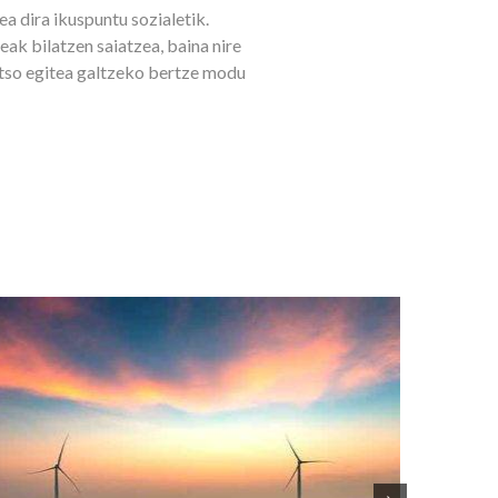
a dira ikuspuntu sozialetik.
eak bilatzen saiatzea, baina nire
ntso egitea galtzeko bertze modu