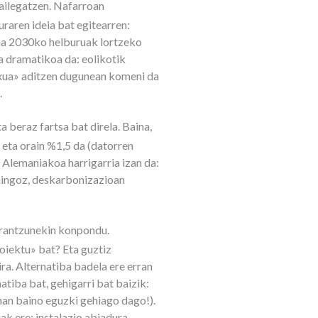
 ailegatzen. Nafarroan
raren ideia bat egitearren:
ina 2030ko helburuak lortzeko
a dramatikoa da: eolikotik
txua» aditzen dugunean komeni da
.
 beraz fartsa bat direla. Baina,
 eta orain %1,5 da (datorren
. Alemaniakoa harrigarria izan da:
raingoz, deskarbonizazioan
erantzunekin konpondu.
oiektu» bat? Eta guztiz
ra. Alternatiba badela ere erran
tiba bat, gehigarri bat baizik:
han baino eguzki gehiago dago!).
ak ere: instalazio abiadura,