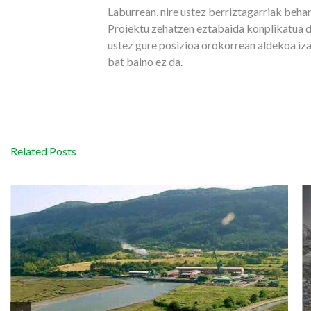
Laburrean, nire ustez berriztagarriak beha
Proiektu zehatzen eztabaida konplikatua da 
ustez gure posizioa orokorrean aldekoa iz
bat baino ez da.
Related Posts