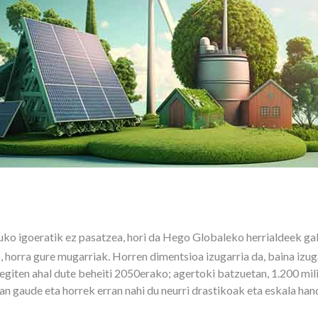
uko igoeratik ez pasatzea, hori da Hego Globaleko herrialdeek g
, horra gure mugarriak. Horren dimentsioa izugarria da, baina izu
iten ahal dute beheiti 2050erako; agertoki batzuetan, 1.200 mili
an gaude eta horrek erran nahi du neurri drastikoak eta eskala han