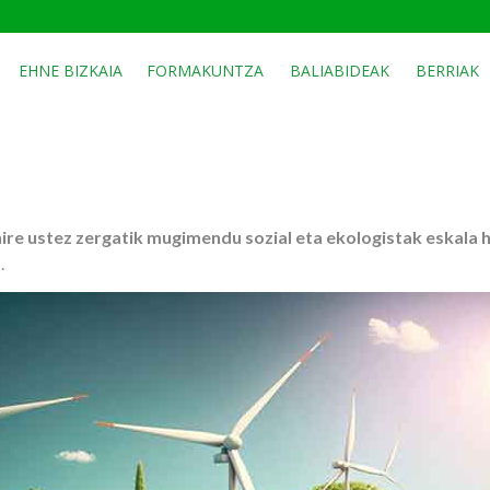
EHNE BIZKAIA
FORMAKUNTZA
BALIABIDEAK
BERRIAK
nire ustez zergatik mugimendu sozial eta ekologistak eskala 
n
.