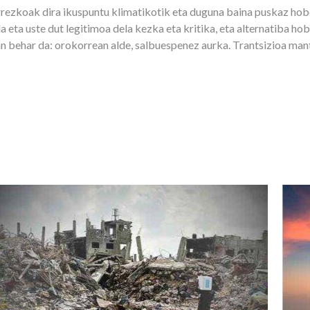
rrezkoak dira ikuspuntu klimatikotik eta duguna baina puskaz hobe
eta uste dut legitimoa dela kezka eta kritika, eta alternatiba hob
an behar da: orokorrean alde, salbuespenez aurka. Trantsizioa ma