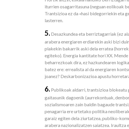
iturrien osagarritasuna (neguan eolikoak b
Trantsizioa ez da «hasi bidegorriekin eta g
lasterren.
5.
Desazkundea eta berriztagarriak (ez ala
arabera energiaren erdiarekin aski bizi du
plakekin bakarrik aski dela erratea (horre
egiteko). Energia kantitate hori XX. Mende
beharrezkoak dira, ez hazkundearen logika
batez ere: errealista al da energiaren kon
joanez? Deskarbonizazioa apustu horretara 
6.
Publikoak aldarri, trantsizioa blokeat
gaitasunik dagoenik (aurrekontuak, denbor
sozialismoaren zain baldin bagaude trantsi
penagarria ere urtetako politika neolibera
garaiz egiten dela ziurtatzea, publiko-ko
arabera nazionalizatzen saiatzea. Iraultza 