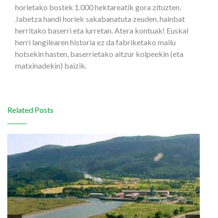
horietako bostek 1.000 hektareatik gora zituzten.
Jabetza handi horiek sakabanatuta zeuden, hainbat
herritako baserri eta lurretan. Atera kontuak! Euskal
herri langilearen historia ez da fabriketako mailu
hotsekin hasten, baserrietako aitzur kolpeekin (eta
matxinadekin) baizik.
Related Posts