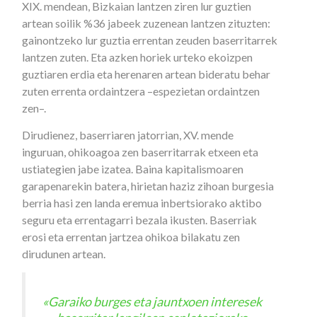
XIX. mendean, Bizkaian lantzen ziren lur guztien
artean soilik %36 jabeek zuzenean lantzen zituzten:
gainontzeko lur guztia errentan zeuden baserritarrek
lantzen zuten. Eta azken horiek urteko ekoizpen
guztiaren erdia eta herenaren artean bideratu behar
zuten errenta ordaintzera –espezietan ordaintzen
zen–.
Dirudienez, baserriaren jatorrian, XV. mende
inguruan, ohikoagoa zen baserritarrak etxeen eta
ustiategien jabe izatea. Baina kapitalismoaren
garapenarekin batera, hirietan haziz zihoan burgesia
berria hasi zen landa eremua inbertsiorako aktibo
seguru eta errentagarri bezala ikusten. Baserriak
erosi eta errentan jartzea ohikoa bilakatu zen
dirudunen artean.
«Garaiko burges eta jauntxoen interesek