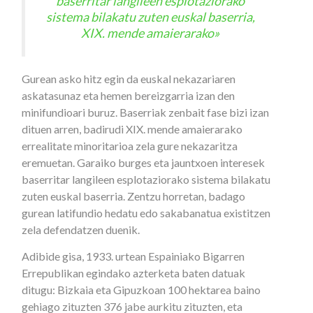
baserritar langileen esplotaziorako
sistema bilakatu zuten euskal baserria,
XIX. mende amaierarako»
Gurean asko hitz egin da euskal nekazariaren
askatasunaz eta hemen bereizgarria izan den
minifundioari buruz. Baserriak zenbait fase bizi izan
dituen arren, badirudi XIX. mende amaierarako
errealitate minoritarioa zela gure nekazaritza
eremuetan. Garaiko burges eta jauntxoen interesek
baserritar langileen esplotaziorako sistema bilakatu
zuten euskal baserria. Zentzu horretan, badago
gurean latifundio hedatu edo sakabanatua existitzen
zela defendatzen duenik.
Adibide gisa, 1933. urtean Espainiako Bigarren
Errepublikan egindako azterketa baten datuak
ditugu: Bizkaia eta Gipuzkoan 100 hektarea baino
gehiago zituzten 376 jabe aurkitu zituzten, eta