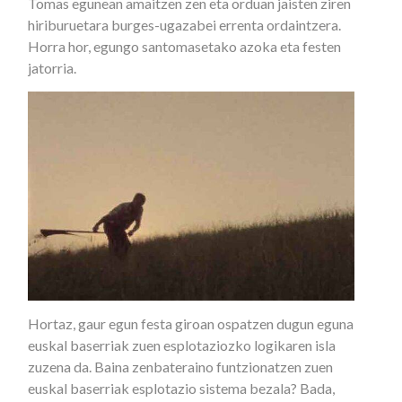
Tomas egunean amaitzen zen eta orduan jaisten ziren
hiriburuetara burges-ugazabei errenta ordaintzera.
Horra hor, egungo santomasetako azoka eta festen
jatorria.
Hortaz, gaur egun festa giroan ospatzen dugun eguna
euskal baserriak zuen esplotaziozko logikaren isla
zuzena da. Baina zenbateraino funtzionatzen zuen
euskal baserriak esplotazio sistema bezala? Bada,