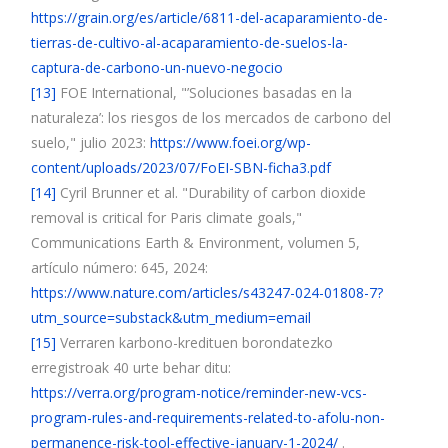
https://grain.org/es/article/6811-del-acaparamiento-de-
tierras-de-cultivo-al-acaparamiento-de-suelos-la-
captura-de-carbono-un-nuevo-negocio
[13]
FOE International, "’Soluciones basadas en la
naturaleza’: los riesgos de los mercados de carbono del
suelo," julio 2023:
https://www.foei.org/wp-
content/uploads/2023/07/FoEI-SBN-ficha3.pdf
[14]
Cyril Brunner et al. "Durability of carbon dioxide
removal is critical for Paris climate goals,"
Communications Earth & Environment, volumen 5,
artículo número: 645, 2024:
https://www.nature.com/articles/s43247-024-01808-7?
utm_source=substack&utm_medium=email
[15]
Verraren karbono-kredituen borondatezko
erregistroak 40 urte behar ditu:
https://verra.org/program-notice/reminder-new-vcs-
program-rules-and-requirements-related-to-afolu-non-
permanence-risk-tool-effective-january-1-2024/
.