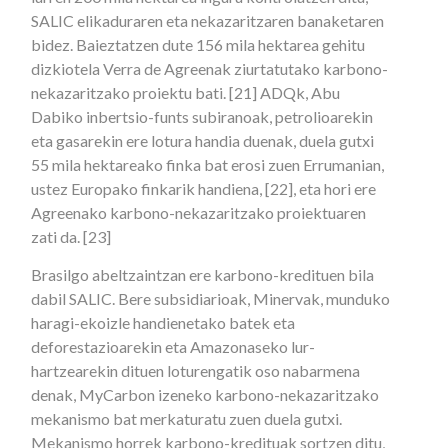
SALIC elikaduraren eta nekazaritzaren banaketaren
bidez. Baieztatzen dute 156 mila hektarea gehitu
dizkiotela Verra de Agreenak ziurtatutako karbono-
nekazaritzako proiektu bati. [21] ADQk, Abu
Dabiko inbertsio-funts subiranoak, petrolioarekin
eta gasarekin ere lotura handia duenak, duela gutxi
55 mila hektareako finka bat erosi zuen Errumanian,
ustez Europako finkarik handiena, [22], eta hori ere
Agreenako karbono-nekazaritzako proiektuaren
zati da. [23]
Brasilgo abeltzaintzan ere karbono-kredituen bila
dabil SALIC. Bere subsidiarioak, Minervak, munduko
haragi-ekoizle handienetako batek eta
deforestazioarekin eta Amazonaseko lur-
hartzearekin dituen loturengatik oso nabarmena
denak, MyCarbon izeneko karbono-nekazaritzako
mekanismo bat merkaturatu zuen duela gutxi.
Mekanismo horrek karbono-kredituak sortzen ditu,