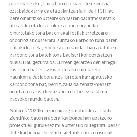
parte hartzeko, baina horren oinarri den zientzia
eztabaidagarria da eta zalantzan jarri da. [13] Hau
bere oinarrizko ustearekin hasten da: atmosferatik
ateratako eta lurzoruko karbono organiko
bihurtutako tona bat erregai fosilak erretzearen
ondorioz atmosferara isuritako karbono tona baten
baliokidea dela, edo bestela esanda, "harrapatutako"
karbono tona batek tona bat isuri konpentsatzen
duela. Hau gezurra da. Lurrean geratzen den erregai
fosil tona bat erraz kuantifikatu daiteke eta
iraunkorra da; laborantza-lurretan harrapatutako
karbono tona bat, berriz, zaila da zehatz-mehatz
neurtzea eta oso hegazkorra da, bereziki klima-
kaoseko mundu batean.
Naturek 2024ko azaroan argitaratutako artikulu
zientifiko baten arabera, karbonoa harrapatzeko
proiektuek gutxienez mila urterako biltegiratu behar
dute karbonoa, erregai fosiletatik datozen isuriak