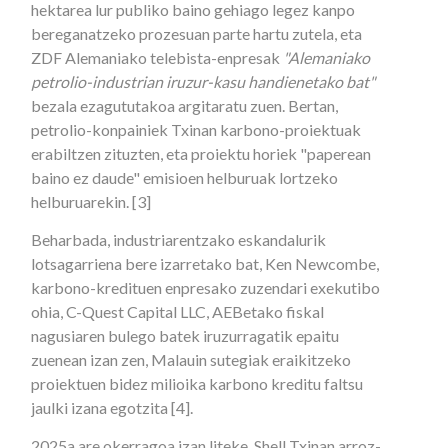
hektarea lur publiko baino gehiago legez kanpo
bereganatzeko prozesuan parte hartu zutela, eta
ZDF Alemaniako telebista-enpresak
"Alemaniako
petrolio-industrian iruzur-kasu handienetako bat"
bezala ezagututakoa argitaratu zuen. Bertan,
petrolio-konpainiek Txinan karbono-proiektuak
erabiltzen zituzten, eta proiektu horiek "paperean
baino ez daude" emisioen helburuak lortzeko
helburuarekin. [3]
Beharbada, industriarentzako eskandalurik
lotsagarriena bere izarretako bat, Ken Newcombe,
karbono-kredituen enpresako zuzendari exekutibo
ohia, C-Quest Capital LLC, AEBetako fiskal
nagusiaren bulego batek iruzurragatik epaitu
zuenean izan zen, Malauin sutegiak eraikitzeko
proiektuen bidez milioika karbono kreditu faltsu
jaulki izana egotzita [4].
2025a are okerragoa izan liteke. Shell Txinan arroz-