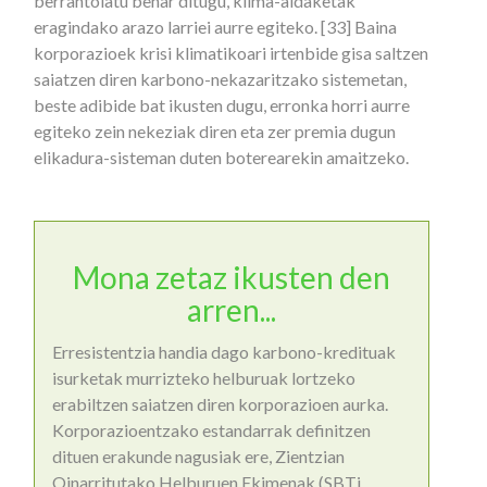
berrantolatu behar ditugu, klima-aldaketak
eragindako arazo larriei aurre egiteko. [33] Baina
korporazioek krisi klimatikoari irtenbide gisa saltzen
saiatzen diren karbono-nekazaritzako sistemetan,
beste adibide bat ikusten dugu, erronka horri aurre
egiteko zein nekeziak diren eta zer premia dugun
elikadura-sisteman duten boterearekin amaitzeko.
Mona zetaz ikusten den
arren...
Erresistentzia handia dago karbono-kredituak
isurketak murrizteko helburuak lortzeko
erabiltzen saiatzen diren korporazioen aurka.
Korporazioentzako estandarrak definitzen
dituen erakunde nagusiak ere, Zientzian
Oinarritutako Helburuen Ekimenak (SBTi