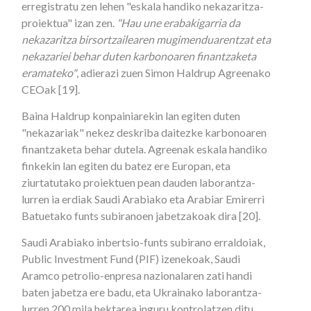
erregistratu zen lehen "eskala handiko nekazaritza-
proiektua" izan zen.
"Hau une erabakigarria da
nekazaritza birsortzailearen mugimenduarentzat eta
nekazariei behar duten karbonoaren finantzaketa
eramateko"
, adierazi zuen Simon Haldrup Agreenako
CEOak [19].
Baina Haldrup konpainiarekin lan egiten duten
"nekazariak" nekez deskriba daitezke karbonoaren
finantzaketa behar dutela. Agreenak eskala handiko
finkekin lan egiten du batez ere Europan, eta
ziurtatutako proiektuen pean dauden laborantza-
lurren ia erdiak Saudi Arabiako eta Arabiar Emirerri
Batuetako funts subiranoen jabetzakoak dira [20].
Saudi Arabiako inbertsio-funts subirano erraldoiak,
Public Investment Fund (PIF) izenekoak, Saudi
Aramco petrolio-enpresa nazionalaren zati handi
baten jabetza ere badu, eta Ukrainako laborantza-
lurren 200 mila hektarea inguru kontrolatzen ditu,