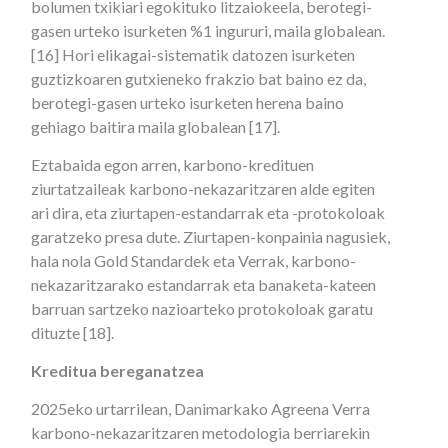
bolumen txikiari egokituko litzaiokeela, berotegi-
gasen urteko isurketen %1 ingururi, maila globalean.
[16] Hori elikagai-sistematik datozen isurketen
guztizkoaren gutxieneko frakzio bat baino ez da,
berotegi-gasen urteko isurketen herena baino
gehiago baitira maila globalean [17].
Eztabaida egon arren, karbono-kredituen
ziurtatzaileak karbono-nekazaritzaren alde egiten
ari dira, eta ziurtapen-estandarrak eta -protokoloak
garatzeko presa dute. Ziurtapen-konpainia nagusiek,
hala nola Gold Standardek eta Verrak, karbono-
nekazaritzarako estandarrak eta banaketa-kateen
barruan sartzeko nazioarteko protokoloak garatu
dituzte [18].
Kreditua bereganatzea
2025eko urtarrilean, Danimarkako Agreena Verra
karbono-nekazaritzaren metodologia berriarekin