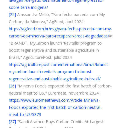
lavagem-de-gado-desmatamento-ilegal-e-pressao-
sobre-terra-indigena/
[25]
Alassandra Mello, "Yara fecha parceria com My
Carbon, da Minerva," AgFeed, abril 2024:
https://agfeed.com.br/esg/yara-fecha-parceria-com-my-
carbon-da-minerva-para-recuperar-areas-degradadas/
#;
"BRANDT, MyCarbon launch ‘Revitalis’ program to
boost regenerative and sustainable agriculture in
Brazil," AgriculturePost, julio 2024:
https://agriculturepost.com/international/brazil/brandt-
mycarbon-launch-revitalis-program-to-boost-
regenerative-and-sustainable-agriculture-in-brazil/
[26]
"Minerva Foods exported the first batch of carbon-
neutral meat to US," Euromeat, noviembre 2024:
https://www.euromeatnews.com/Article-Minerva-
Foods-exported-the-first-batch-of-carbon-neutral-
meat-to-US/5873
[27]
"Saudi Aramco Buys Carbon Credits At Largest-