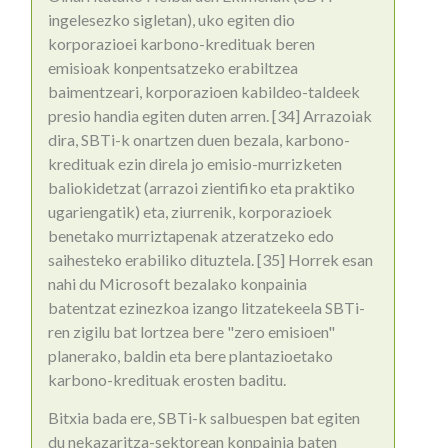
ingelesezko sigletan), uko egiten dio
korporazioei karbono-kredituak beren
emisioak konpentsatzeko erabiltzea
baimentzeari, korporazioen kabildeo-taldeek
presio handia egiten duten arren. [34] Arrazoiak
dira, SBTi-k onartzen duen bezala, karbono-
kredituak ezin direla jo emisio-murrizketen
baliokidetzat (arrazoi zientifiko eta praktiko
ugariengatik) eta, ziurrenik, korporazioek
benetako murriztapenak atzeratzeko edo
saihesteko erabiliko dituztela. [35] Horrek esan
nahi du Microsoft bezalako konpainia
batentzat ezinezkoa izango litzatekeela SBTi-
ren zigilu bat lortzea bere "zero emisioen"
planerako, baldin eta bere plantazioetako
karbono-kredituak erosten baditu.
Bitxia bada ere, SBTi-k salbuespen bat egiten
du nekazaritza-sektorean konpainia baten