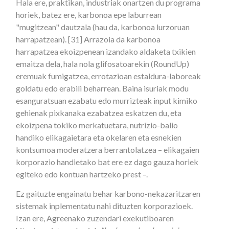
Hala ere, praktikan, industriak onartzen du programa
horiek, batez ere, karbonoa epe laburrean
"mugitzean" dautzala (hau da, karbonoa lurzoruan
harrapatzean). [31] Arrazoia da karbonoa
harrapatzea ekoizpenean izandako aldaketa txikien
emaitza dela, hala nola glifosatoarekin (RoundUp)
eremuak fumigatzea, errotazioan estaldura-laboreak
goldatu edo erabili beharrean. Baina isuriak modu
esanguratsuan ezabatu edo murrizteak input kimiko
gehienak pixkanaka ezabatzea eskatzen du, eta
ekoizpena tokiko merkatuetara, nutrizio-balio
handiko elikagaietara eta okelaren eta esnekien
kontsumoa moderatzera berrantolatzea – elikagaien
korporazio handietako bat ere ez dago gauza horiek
egiteko edo kontuan hartzeko prest –.
Ez gaituzte engainatu behar karbono-nekazaritzaren
sistemak inplementatu nahi dituzten korporazioek.
Izan ere, Agreenako zuzendari exekutiboaren