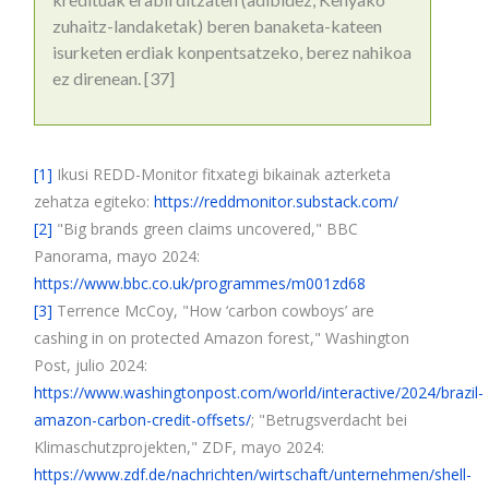
zuhaitz-landaketak) beren banaketa-kateen
isurketen erdiak konpentsatzeko, berez nahikoa
ez direnean. [37]
[1]
Ikusi REDD-Monitor fitxategi bikainak azterketa
zehatza egiteko:
https://reddmonitor.substack.com/
[2]
"Big brands green claims uncovered," BBC
Panorama, mayo 2024:
https://www.bbc.co.uk/programmes/m001zd68
[3]
Terrence McCoy, "How ‘carbon cowboys’ are
cashing in on protected Amazon forest," Washington
Post, julio 2024:
https://www.washingtonpost.com/world/interactive/2024/brazil-
amazon-carbon-credit-offsets/
; "Betrugsverdacht bei
Klimaschutzprojekten," ZDF, mayo 2024:
https://www.zdf.de/nachrichten/wirtschaft/unternehmen/shell-