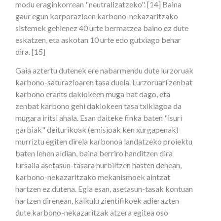
modu eraginkorrean "neutralizatzeko". [14] Baina
gaur egun korporazioen karbono-nekazaritzako
sistemek gehienez 40 urte bermatzea baino ez dute
eskatzen, eta askotan 10 urte edo gutxiago behar
dira. [15]
Gaia aztertu dutenek ere nabarmendu dute lurzoruak
karbono-saturazioaren tasa duela. Lurzoruari zenbat
karbono erants dakiokeen muga bat dago, eta
zenbat karbono gehi dakiokeen tasa txikiagoa da
mugara iritsi ahala. Esan daiteke finka baten "isuri
garbiak" deiturikoak (emisioak ken xurgapenak)
murriztu egiten direla karbonoa landatzeko proiektu
baten lehen aldian, baina berriro handitzen dira
lursaila asetasun-tasara hurbiltzen hasten denean,
karbono-nekazaritzako mekanismoek aintzat
hartzen ez dutena. Egia esan, asetasun-tasak kontuan
hartzen direnean, kalkulu zientifikoek adierazten
dute karbono-nekazaritzak atzera egitea oso