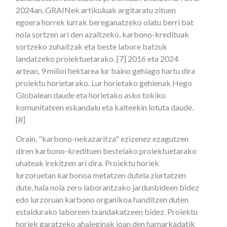
2024an, GRAINek artikuluak argitaratu zituen
egoera horrek lurrak bereganatzeko olatu berri bat
nola sortzen ari den azaltzeko, karbono-kredituak
sortzeko zuhaitzak eta beste labore batzuk
landatzeko proiektuetarako. [7] 2016 eta 2024
artean, 9 milioi hektarea lur baino gehiago hartu dira
proiektu horietarako. Lur horietako gehienak Hego
Globalean daude eta horietako asko tokiko
komunitateen eskandalu eta kalteekin lotuta daude.
[8]
Orain, "karbono-nekazaritza" ezizenez ezagutzen
diren karbono-kredituen bestelako proiektuetarako
uhateak irekitzen ari dira. Proiektu horiek
lurzoruetan karbonoa metatzen dutela ziurtatzen
dute, hala nola zero laborantzako jardunbideen bidez
edo lurzoruan karbono organikoa handitzen duten
estaldurako laboreen txandakatzeen bidez. Proiektu
horiek garatzeko ahaleginak joan den hamarkadatik