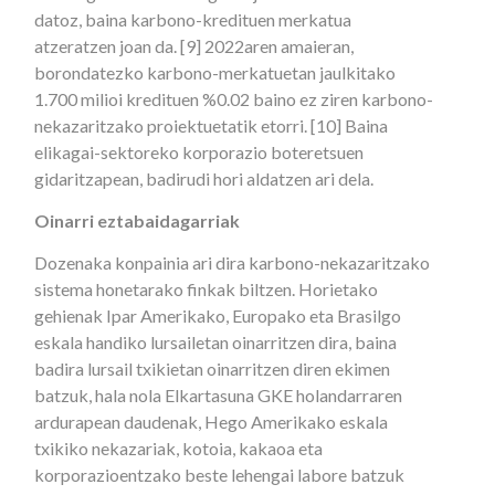
datoz, baina karbono-kredituen merkatua
atzeratzen joan da. [9] 2022aren amaieran,
borondatezko karbono-merkatuetan jaulkitako
1.700 milioi kredituen %0.02 baino ez ziren karbono-
nekazaritzako proiektuetatik etorri. [10] Baina
elikagai-sektoreko korporazio boteretsuen
gidaritzapean, badirudi hori aldatzen ari dela.
Oinarri eztabaidagarriak
Dozenaka konpainia ari dira karbono-nekazaritzako
sistema honetarako finkak biltzen. Horietako
gehienak Ipar Amerikako, Europako eta Brasilgo
eskala handiko lursailetan oinarritzen dira, baina
badira lursail txikietan oinarritzen diren ekimen
batzuk, hala nola Elkartasuna GKE holandarraren
ardurapean daudenak, Hego Amerikako eskala
txikiko nekazariak, kotoia, kakaoa eta
korporazioentzako beste lehengai labore batzuk