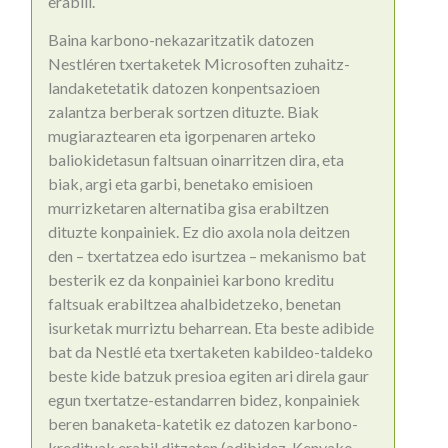
erabili.
Baina karbono-nekazaritzatik datozen
Nestléren txertaketek Microsoften zuhaitz-
landaketetatik datozen konpentsazioen
zalantza berberak sortzen dituzte. Biak
mugiaraztearen eta igorpenaren arteko
baliokidetasun faltsuan oinarritzen dira, eta
biak, argi eta garbi, benetako emisioen
murrizketaren alternatiba gisa erabiltzen
dituzte konpainiek. Ez dio axola nola deitzen
den – txertatzea edo isurtzea – mekanismo bat
besterik ez da konpainiei karbono kreditu
faltsuak erabiltzea ahalbidetzeko, benetan
isurketak murriztu beharrean. Eta beste adibide
bat da Nestlé eta txertaketen kabildeo-taldeko
beste kide batzuk presioa egiten ari direla gaur
egun txertatze-estandarren bidez, konpainiek
beren banaketa-katetik ez datozen karbono-
kredituak erabil ditzaten (adibidez, Kenyako