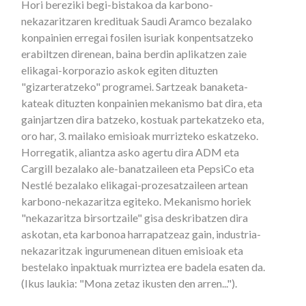
Hori bereziki begi-bistakoa da karbono-
nekazaritzaren kredituak Saudi Aramco bezalako
konpainien erregai fosilen isuriak konpentsatzeko
erabiltzen direnean, baina berdin aplikatzen zaie
elikagai-korporazio askok egiten dituzten
"gizarteratzeko" programei. Sartzeak banaketa-
kateak dituzten konpainien mekanismo bat dira, eta
gainjartzen dira batzeko, kostuak partekatzeko eta,
oro har, 3. mailako emisioak murrizteko eskatzeko.
Horregatik, aliantza asko agertu dira ADM eta
Cargill bezalako ale-banatzaileen eta PepsiCo eta
Nestlé bezalako elikagai-prozesatzaileen artean
karbono-nekazaritza egiteko. Mekanismo horiek
"nekazaritza birsortzaile" gisa deskribatzen dira
askotan, eta karbonoa harrapatzeaz gain, industria-
nekazaritzak ingurumenean dituen emisioak eta
bestelako inpaktuak murriztea ere badela esaten da.
(Ikus laukia: "Mona zetaz ikusten den arren...").