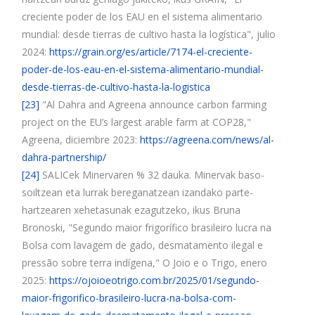
creciente poder de los EAU en el sistema alimentario
mundial: desde tierras de cultivo hasta la logística", julio
2024:
https://grain.org/es/article/7174-el-creciente-
poder-de-los-eau-en-el-sistema-alimentario-mundial-
desde-tierras-de-cultivo-hasta-la-logistica
[23]
"Al Dahra and Agreena announce carbon farming
project on the EU’s largest arable farm at COP28,"
Agreena, diciembre 2023:
https://agreena.com/news/al-
dahra-partnership/
[24]
SALICek Minervaren % 32 dauka. Minervak baso-
soiltzean eta lurrak bereganatzean izandako parte-
hartzearen xehetasunak ezagutzeko, ikus Bruna
Bronoski, "Segundo maior frigorífico brasileiro lucra na
Bolsa com lavagem de gado, desmatamento ilegal e
pressão sobre terra indígena," O Joio e o Trigo, enero
2025:
https://ojoioeotrigo.com.br/2025/01/segundo-
maior-frigorifico-brasileiro-lucra-na-bolsa-com-