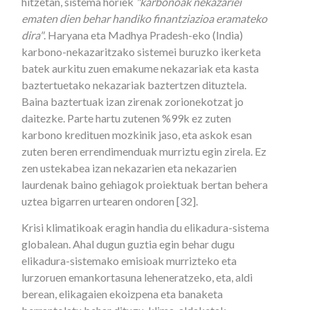
hitzetan, sistema horiek
"karbonoak nekazariei
ematen dien behar handiko finantziazioa eramateko
dira"
. Haryana eta Madhya Pradesh-eko (India)
karbono-nekazaritzako sistemei buruzko ikerketa
batek aurkitu zuen emakume nekazariak eta kasta
baztertuetako nekazariak baztertzen dituztela.
Baina baztertuak izan zirenak zorionekotzat jo
daitezke. Parte hartu zutenen %99k ez zuten
karbono kredituen mozkinik jaso, eta askok esan
zuten beren errendimenduak murriztu egin zirela. Ez
zen ustekabea izan nekazarien eta nekazarien
laurdenak baino gehiagok proiektuak bertan behera
uztea bigarren urtearen ondoren [32].
Krisi klimatikoak eragin handia du elikadura-sistema
globalean. Ahal dugun guztia egin behar dugu
elikadura-sistemako emisioak murrizteko eta
lurzoruen emankortasuna leheneratzeko, eta, aldi
berean, elikagaien ekoizpena eta banaketa