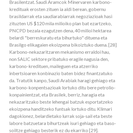
Brasilentzat. Saudi Aramcok Minervaren karbono-
kredituak erosten zituen ia aldi berean, gobernu
brasildarrak eta saudiarabiarrak negoziazioak hasi
zituzten US $120 mila milioiko plan bat ezartzeko,
PNCPD bezala ezagutzen dena, 40 milioi hektarea
belardi "berreskuratu eta bihurtuko" dituena eta
Brasilgo elikagaien ekoizpena bikoiztuko duena. [28]
Karbono-nekazaritzaren mekanismo erraldoi hau,
non SALIC sektore pribatuko eragile nagusia den,
karbono-kredituen, maileguen eta atzerriko
inbertsioaren konbinazio baten bidez finantzatuko
da. Tratutik kanpo, Saudi Arabiak haragi gehiago eta
karbono-konpentsazioak lortuko ditu bere petrolio-
konpainientzat, eta Brasilek, berriz, haragia eta
nekazaritzako beste lehengai batzuk esportatzeko
ekoizpena handitzeko funtsak lortuko ditu. Klimari
dagokionez, belardietako lurrak soja-sail eta beste
labore batzuetara bihurtzeak isuri gehiago eta baso-
soiltze gehiago besterik ez du ekarriko [29].