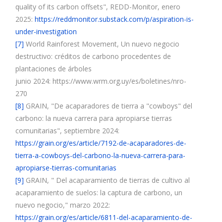
quality of its carbon offsets", REDD-Monitor, enero
2025:
https://reddmonitor.substack.com/p/aspiration-is-
under-investigation
[7]
World Rainforest Movement, Un nuevo negocio
destructivo: créditos de carbono procedentes de
plantaciones de árboles
junio 2024: https://www.wrm.org.uy/es/boletines/nro-
270
[8]
GRAIN, "De acaparadores de tierra a "cowboys" del
carbono: la nueva carrera para apropiarse tierras
comunitarias", septiembre 2024:
https://grain.org/es/article/7192-de-acaparadores-de-
tierra-a-cowboys-del-carbono-la-nueva-carrera-para-
apropiarse-tierras-comunitarias
[9]
GRAIN, " Del acaparamiento de tierras de cultivo al
acaparamiento de suelos: la captura de carbono, un
nuevo negocio," marzo 2022:
https://grain.org/es/article/6811-del-acaparamiento-de-