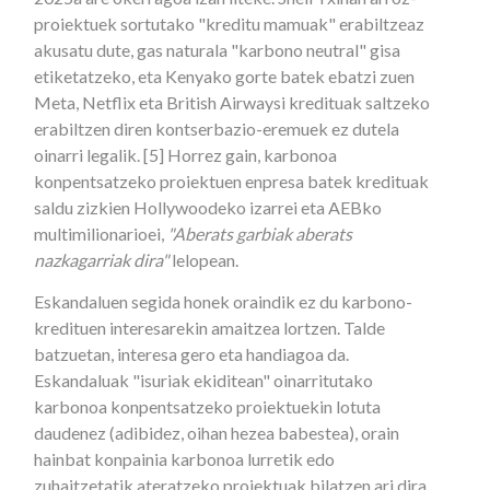
proiektuek sortutako "kreditu mamuak" erabiltzeaz
akusatu dute, gas naturala "karbono neutral" gisa
etiketatzeko, eta Kenyako gorte batek ebatzi zuen
Meta, Netflix eta British Airwaysi kredituak saltzeko
erabiltzen diren kontserbazio-eremuek ez dutela
oinarri legalik. [5] Horrez gain, karbonoa
konpentsatzeko proiektuen enpresa batek kredituak
saldu zizkien Hollywoodeko izarrei eta AEBko
multimilionarioei,
"Aberats garbiak aberats
nazkagarriak dira"
lelopean.
Eskandaluen segida honek oraindik ez du karbono-
kredituen interesarekin amaitzea lortzen. Talde
batzuetan, interesa gero eta handiagoa da.
Eskandaluak "isuriak ekiditean" oinarritutako
karbonoa konpentsatzeko proiektuekin lotuta
daudenez (adibidez, oihan hezea babestea), orain
hainbat konpainia karbonoa lurretik edo
zuhaitzetatik ateratzeko proiektuak bilatzen ari dira.