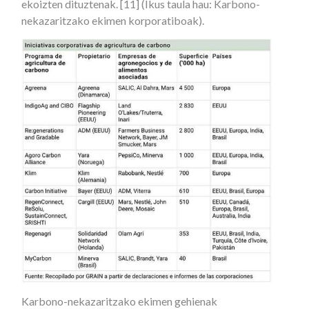
ekoizten dituztenak. [11] (Ikus taula hau: Karbono-
nekazaritzako ekimen korporatiboak).
Karbono-nekazaritzako ekimen gehienak