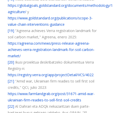
https://globalgoals.goldstandard.org/documents/methodology/1
agriculture/
y
https://www.goldstandard.org/publications/scope-3-
value-chain-interventions-guidance
[19]
"Agreena achieves Verra registration landmark for
soil carbon market," Agreena, enero 2025:
https://agreena.com/news/press-release-agreena-
achieves-verra-registration-landmark-for-soil-carbon-
market/
[20]
Ikusi proiektua deskribatzeko dokumentua Verra
Registry-n:
https://registry.verra.org/app/projectDetail/VCS/4022
[21]
"Amid war, Ukrainian firm readies to sell first soil
credits," QCI, julio 2023:
https://www.farmlandgrab.org/post/31671-amid-war-
ukrainian-firm-readies-to-sell-first-soil-credits
[22]
Al Dahrari eta ADQk nekazaritzan duen parte-
hartzeari buruz gehiago jakiteko, ikus GRAIN, "El