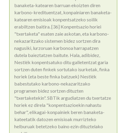
banaketa-katearen barruan ekoizten diren
karbono-kredituentzat, konpainiaren banaketa-
katearen emisioak konpentsatzeko soilik
erabiltzen baitira. [36] Konpentsazio horiei
"txertaketa" esaten zaie askotan, eta karbono-
nekazaritzako sistemen bidez sortzen dira
nagusiki, lurzoruan karbonoa harrapatzen
dutela baieztatzen baitute. Hala, adibidez,
Nestlék konpentsatuko ditu galletentzat garia
sortzen duten finkek sortutako isurketak, finka
horiek (eta beste finka batzuek) Nestlék
babestutako karbono-nekazaritzako
programen bidez sortzen dituzten
"txertaketekin". SBTik argudiatzen du txertatze
horiek ez direla "konpentsazioekin nahastu
behar", elikagai-konpainiek beren banaketa-
kateetatik datozen emisioak murrizteko
helburuak betetzeko baino ezin dituztelako