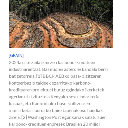
[
GRAIN
]
2024a urte zaila izan zen karbono-kredituen
industriarentzat. Bazirudien astero eskandalu berri
bat zetorrela. [1] BBCk AEBko basa-bizitzaren
kontserbazio taldeek ezarritako karbono-
kredituaren proiektuei buruz egindako ikerketek
agerian utzi zituztela Kenyako sexu-indarkeria
kasuak, eta Kanbodiako baso-soiltzearen
murrizketari buruzko baieztapenak oso handiak
zirela. [2] Washington Post egunkariak salatu zuen
karbono-kredituen enpresek Brasilen 20 milioi