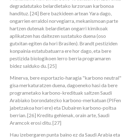
degradatutako belardietako lurzoruan karbonoa
handituz. [24] Bere bazkideen artean Yara dago,
ongarrien erraldoi norvegiarra, mekanismoan parte
hartzen dutenak belardietan ongarri kimikoak
aplikatzen has daitezen sustatuko duena (oso
gutxitan egiten da hori Brasilen). Brandt pestiziden
konpainia estatubatuarra ere hor dago, eta bere
pestizida biologikoen lerro berria programaren
bidez salduko du. [25]
Minerva, bere esportazio-haragia "karbono neutral"
gisa merkaturatzen duena, dagoeneko hasi da bere
programetako karbono-kredituak saltzen Saudi
Arabiako borondatezko karbono-merkatuan (PIFen
jabetzakoa hori ere) eta Dubairen karbono-poltsa
berrian. [26] Kreditu gehienak, orain arte, Saudi
Aramcok erosi ditu. [27]
Hau izebergaren punta baino ez da Saudi Arabia eta