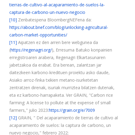
tierras-de-cultivo-al-acaparamiento-de-suelos-la-
captura-de-carbono-un-nuevo-negocio
[10]
Zenbatespena BloombergNEFena da:
https://about.bnef.com/blog/unlocking-agricultural-
carbon-market-opportunities/
[11]
Aipatzen ez den arren bere webgunea da
(
https://regenagri.org/
), Erresuma Batuko konpainien
erregistroaren arabera, Regenagri Elkartasunaren
jabetzakoa da erabat. Era berean, zalantzan jar
daitezkeen karbono-kredituen proiektu asko daude,
Asiako arroz-finka txikien metano-isurketetan
zentratzen direnak, isuriak murriztea bilatzen dutenak,
eta ez karbono-harrapaketa. Ver GRAIN, "Carbon rice
farming: A license to pollute at the expense of small
farmers," julio 2023:
https://grain.org/e/7009
[12]
GRAIN, " Del acaparamiento de tierras de cultivo al
acaparamiento de suelos: la captura de carbono, un
nuevo negocio," febrero 2022: