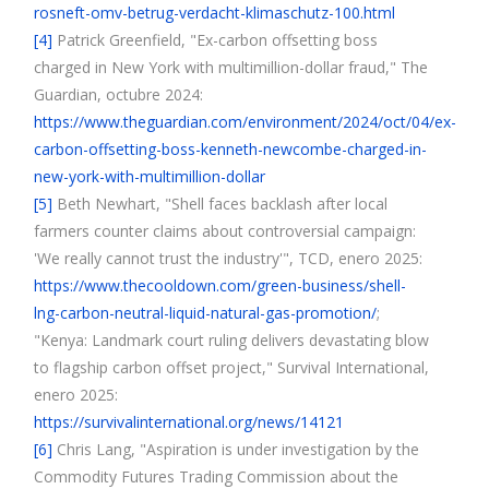
rosneft-omv-betrug-verdacht-klimaschutz-100.html
[4]
Patrick Greenfield, "Ex-carbon offsetting boss
charged in New York with multimillion-dollar fraud," The
Guardian, octubre 2024:
https://www.theguardian.com/environment/2024/oct/04/ex-
carbon-offsetting-boss-kenneth-newcombe-charged-in-
new-york-with-multimillion-dollar
[5]
Beth Newhart, "Shell faces backlash after local
farmers counter claims about controversial campaign:
'We really cannot trust the industry'", TCD, enero 2025:
https://www.thecooldown.com/green-business/shell-
lng-carbon-neutral-liquid-natural-gas-promotion/
;
"Kenya: Landmark court ruling delivers devastating blow
to flagship carbon offset project," Survival International,
enero 2025:
https://survivalinternational.org/news/14121
[6]
Chris Lang, "Aspiration is under investigation by the
Commodity Futures Trading Commission about the