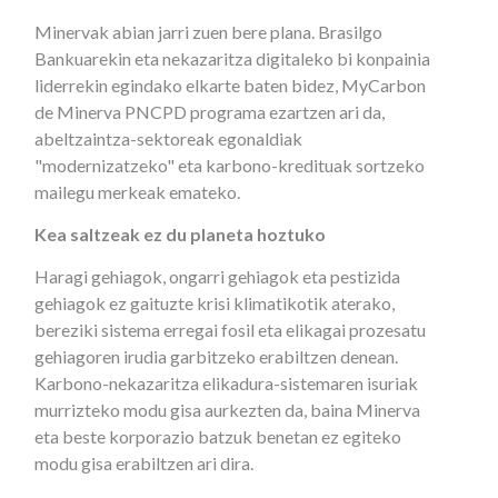
Minervak abian jarri zuen bere plana. Brasilgo
Bankuarekin eta nekazaritza digitaleko bi konpainia
liderrekin egindako elkarte baten bidez, MyCarbon
de Minerva PNCPD programa ezartzen ari da,
abeltzaintza-sektoreak egonaldiak
"modernizatzeko" eta karbono-kredituak sortzeko
mailegu merkeak emateko.
Kea saltzeak ez du planeta hoztuko
Haragi gehiagok, ongarri gehiagok eta pestizida
gehiagok ez gaituzte krisi klimatikotik aterako,
bereziki sistema erregai fosil eta elikagai prozesatu
gehiagoren irudia garbitzeko erabiltzen denean.
Karbono-nekazaritza elikadura-sistemaren isuriak
murrizteko modu gisa aurkezten da, baina Minerva
eta beste korporazio batzuk benetan ez egiteko
modu gisa erabiltzen ari dira.