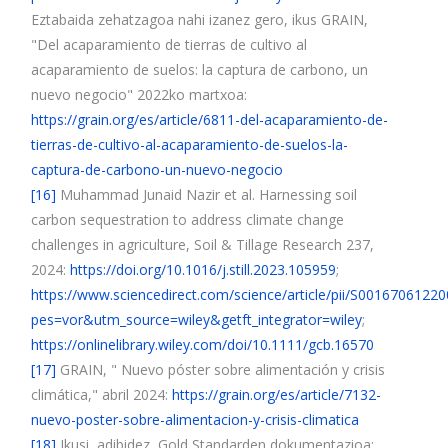
Eztabaida zehatzagoa nahi izanez gero, ikus GRAIN,
"Del acaparamiento de tierras de cultivo al
acaparamiento de suelos: la captura de carbono, un
nuevo negocio" 2022ko martxoa:
https://grain.org/es/article/6811-del-acaparamiento-de-
tierras-de-cultivo-al-acaparamiento-de-suelos-la-
captura-de-carbono-un-nuevo-negocio
[16]
Muhammad Junaid Nazir et al. Harnessing soil
carbon sequestration to address climate change
challenges in agriculture, Soil & Tillage Research 237,
2024:
https://doi.org/10.1016/j.still.2023.105959
;
https://www.sciencedirect.com/science/article/pii/S0016706122
pes=vor&utm_source=wiley&getft_integrator=wiley
;
https://onlinelibrary.wiley.com/doi/10.1111/gcb.16570
[17]
GRAIN, " Nuevo póster sobre alimentación y crisis
climática," abril 2024:
https://grain.org/es/article/7132-
nuevo-poster-sobre-alimentacion-y-crisis-climatica
[18]
Ikusi, adibidez, Gold Standarden dokumentazioa: