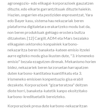
agronegozio- edo elikagai-korporazioek gauzatzen
dituzte, edo elkarte garrantzitsuak dituzte haiekin.
Hazien, ongarrien eta pestiziden enpresentzat, Yara
edo Bayer kasu, sistema hau nekazariak beren
plataforma digitaletara erakartzeko modu bat da,
non beren produktuak gehiago erostera bultza
ditzaketen. [12] Cargill, ADM eta Mars bezalako
elikagaien sektoreko konpainiek karbono-
nekazaritza beren banaketa-kateen emisio itzelei
aurre egiteko modu gisa ikusten dute, "3. irismeneko
emisio" bezala ezagutzen direnak. Mekanismo horien
bidez, nekazariek beren lurzoruetan harrapatzen
duten karbono-kantitatea kuantifikatu eta 3.
irismeneko emisioen konpentsazio gisa erabil
dezakete. Korporazioek "gizarteratzea" deitzen
diote horri, banaketa-katetik kanpo ekoitzitako
karbono-kredituetatik bereizteko.
Korporazioek presa dute karbono-nekazaritzan