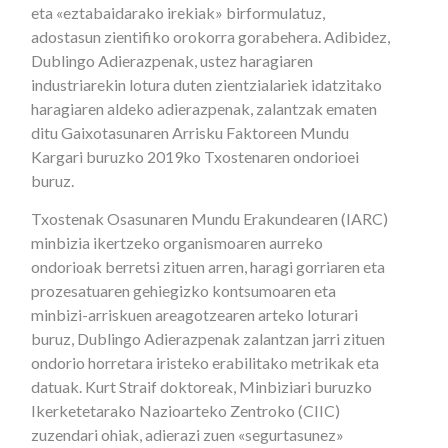
eta «eztabaidarako irekiak» birformulatuz,
adostasun zientifiko orokorra gorabehera. Adibidez,
Dublingo Adierazpenak, ustez haragiaren
industriarekin lotura duten zientzialariek idatzitako
haragiaren aldeko adierazpenak, zalantzak ematen
ditu Gaixotasunaren Arrisku Faktoreen Mundu
Kargari buruzko 2019ko Txostenaren ondorioei
buruz.
Txostenak Osasunaren Mundu Erakundearen (IARC)
minbizia ikertzeko organismoaren aurreko
ondorioak berretsi zituen arren, haragi gorriaren eta
prozesatuaren gehiegizko kontsumoaren eta
minbizi-arriskuen areagotzearen arteko loturari
buruz, Dublingo Adierazpenak zalantzan jarri zituen
ondorio horretara iristeko erabilitako metrikak eta
datuak. Kurt Straif doktoreak, Minbiziari buruzko
Ikerketetarako Nazioarteko Zentroko (CIIC)
zuzendari ohiak, adierazi zuen «segurtasunez»