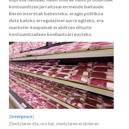
kontsumitzen jarraitzearen mende baitaude.
Beren interesak babesteko, eragin politikoa
dute balizko erregulazioei aurre egiteko, eta
marketin-kanpainak erabiltzen dituzte
kontsumitzaileen konfiantzari eusteko.
[
Greenpeace
]
Zientziaren eta, oro har, zientziaren erabileran