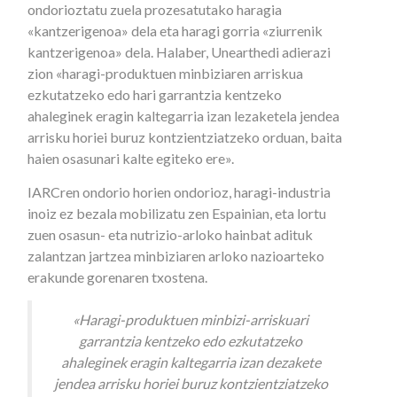
ondorioztatu zuela prozesatutako haragia
«kantzerigenoa» dela eta haragi gorria «ziurrenik
kantzerigenoa» dela. Halaber, Unearthedi adierazi
zion «haragi-produktuen minbiziaren arriskua
ezkutatzeko edo hari garrantzia kentzeko
ahaleginek eragin kaltegarria izan lezaketela jendea
arrisku horiei buruz kontzientziatzeko orduan, baita
haien osasunari kalte egiteko ere».
IARCren ondorio horien ondorioz, haragi-industria
inoiz ez bezala mobilizatu zen Espainian, eta lortu
zuen osasun- eta nutrizio-arloko hainbat adituk
zalantzan jartzea minbiziaren arloko nazioarteko
erakunde gorenaren txostena.
«Haragi-produktuen minbizi-arriskuari
garrantzia kentzeko edo ezkutatzeko
ahaleginek eragin kaltegarria izan dezakete
jendea arrisku horiei buruz kontzientziatzeko