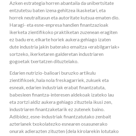
Azken estrategia horren abantaila da unibertsitate
entzutetsu baten izena gehitzea ikasketari, eta
horrek neutraltasun eta autoritate kutsua ematen dio.
Haragi- eta esne-enpresa handien finantzazioak
ikerketa zientifikoko praktiketan zuzenean eragiten
ez badu ere, elkarte horiek aukera gehiago izaten
dute industria jakin baterako emaitza «erabilgarriak»
sortzeko, ikerketaren galderetan industriaren
gogoetak txertatzen dituztelako.
Edarien nutrizio-balioari buruzko artikulu
zientifikoek, hala nola freskagarriek, zukuek eta
esneak, edarien industriak erabat finantzatuta,
babesleen finantza-interesen aldekoak izateko lau
eta zortzi aldiz aukera gehiago zituztela ikusi zen,
industriaren finantzaketarik ez zutenek baino.
Adibidez, esne-industriak finantzatutako zenbait
azterlanek txokolatezko esnearen osasunerako
onurak adierazten zituzten (dela kirolarekin lotutako