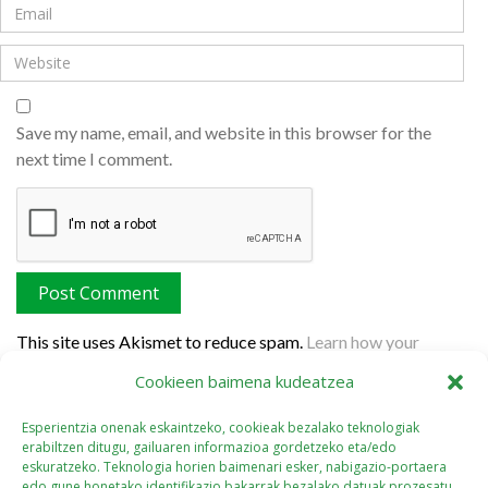
Save my name, email, and website in this browser for the
next time I comment.
This site uses Akismet to reduce spam.
Learn how your
comment data is processed.
Cookieen baimena kudeatzea
Esperientzia onenak eskaintzeko, cookieak bezalako teknologiak
erabiltzen ditugu, gailuaren informazioa gordetzeko eta/edo
eskuratzeko. Teknologia horien baimenari esker, nabigazio-portaera
edo gune honetako identifikazio bakarrak bezalako datuak prozesatu