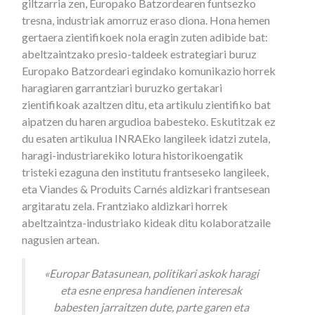
giltzarria zen, Europako Batzordearen funtsezko
tresna, industriak amorruz eraso diona. Hona hemen
gertaera zientifikoek nola eragin zuten adibide bat:
abeltzaintzako presio-taldeek estrategiari buruz
Europako Batzordeari egindako komunikazio horrek
haragiaren garrantziari buruzko gertakari
zientifikoak azaltzen ditu, eta artikulu zientifiko bat
aipatzen du haren argudioa babesteko. Eskutitzak ez
du esaten artikulua INRAEko langileek idatzi zutela,
haragi-industriarekiko lotura historikoengatik
tristeki ezaguna den institutu frantseseko langileek,
eta Viandes & Produits Carnés aldizkari frantsesean
argitaratu zela. Frantziako aldizkari horrek
abeltzaintza-industriako kideak ditu kolaboratzaile
nagusien artean.
«Europar Batasunean, politikari askok haragi
eta esne enpresa handienen interesak
babesten jarraitzen dute, parte garen eta