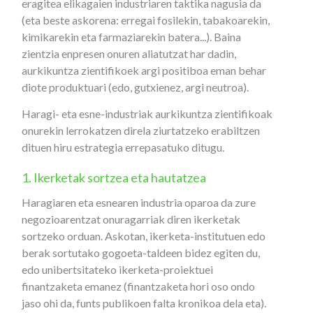
eragitea elikagaien industriaren taktika nagusia da
(eta beste askorena: erregai fosilekin, tabakoarekin,
kimikarekin eta farmaziarekin batera...). Baina
zientzia enpresen onuren aliatutzat har dadin,
aurkikuntza zientifikoek argi positiboa eman behar
diote produktuari (edo, gutxienez, argi neutroa).
Haragi- eta esne-industriak aurkikuntza zientifikoak
onurekin lerrokatzen direla ziurtatzeko erabiltzen
dituen hiru estrategia errepasatuko ditugu.
1. Ikerketak sortzea eta hautatzea
Haragiaren eta esnearen industria oparoa da zure
negozioarentzat onuragarriak diren ikerketak
sortzeko orduan. Askotan, ikerketa-institutuen edo
berak sortutako gogoeta-taldeen bidez egiten du,
edo unibertsitateko ikerketa-proiektuei
finantzaketa emanez (finantzaketa hori oso ondo
jaso ohi da, funts publikoen falta kronikoa dela eta).