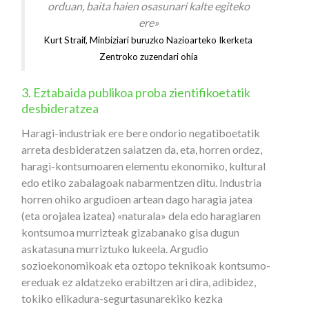
orduan, baita haien osasunari kalte egiteko
ere»
Kurt Straif, Minbiziari buruzko Nazioarteko Ikerketa
Zentroko zuzendari ohia
3. Eztabaida publikoa proba zientifikoetatik
desbideratzea
Haragi-industriak ere bere ondorio negatiboetatik
arreta desbideratzen saiatzen da, eta, horren ordez,
haragi-kontsumoaren elementu ekonomiko, kultural
edo etiko zabalagoak nabarmentzen ditu. Industria
horren ohiko argudioen artean dago haragia jatea
(eta orojalea izatea) «naturala» dela edo haragiaren
kontsumoa murrizteak gizabanako gisa dugun
askatasuna murriztuko lukeela. Argudio
sozioekonomikoak eta oztopo teknikoak kontsumo-
ereduak ez aldatzeko erabiltzen ari dira, adibidez,
tokiko elikadura-segurtasunarekiko kezka