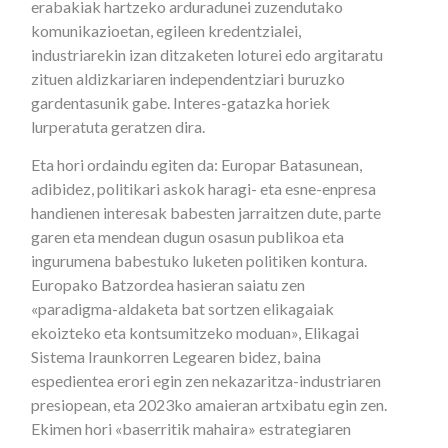
erabakiak hartzeko arduradunei zuzendutako
komunikazioetan, egileen kredentzialei,
industriarekin izan ditzaketen loturei edo argitaratu
zituen aldizkariaren independentziari buruzko
gardentasunik gabe. Interes-gatazka horiek
lurperatuta geratzen dira.
Eta hori ordaindu egiten da: Europar Batasunean,
adibidez, politikari askok haragi- eta esne-enpresa
handienen interesak babesten jarraitzen dute, parte
garen eta mendean dugun osasun publikoa eta
ingurumena babestuko luketen politiken kontura.
Europako Batzordea hasieran saiatu zen
«paradigma-aldaketa bat sortzen elikagaiak
ekoizteko eta kontsumitzeko moduan», Elikagai
Sistema Iraunkorren Legearen bidez, baina
espedientea erori egin zen nekazaritza-industriaren
presiopean, eta 2023ko amaieran artxibatu egin zen.
Ekimen hori «baserritik mahaira» estrategiaren