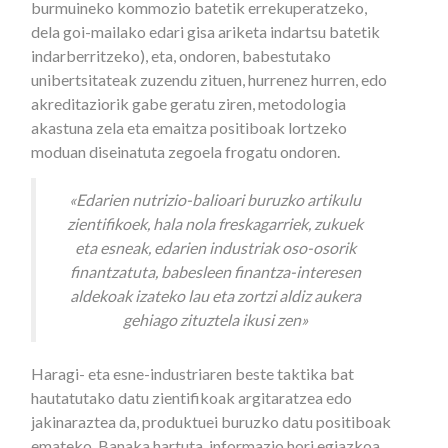
burmuineko kommozio batetik errekuperatzeko,
dela goi-mailako edari gisa ariketa indartsu batetik
indarberritzeko), eta, ondoren, babestutako
unibertsitateak zuzendu zituen, hurrenez hurren, edo
akreditaziorik gabe geratu ziren, metodologia
akastuna zela eta emaitza positiboak lortzeko
moduan diseinatuta zegoela frogatu ondoren.
«Edarien nutrizio-balioari buruzko artikulu
zientifikoek, hala nola freskagarriek, zukuek
eta esneak, edarien industriak oso-osorik
finantzatuta, babesleen finantza-interesen
aldekoak izateko lau eta zortzi aldiz aukera
gehiago zituztela ikusi zen»
Haragi- eta esne-industriaren beste taktika bat
hautatutako datu zientifikoak argitaratzea edo
jakinaraztea da, produktuei buruzko datu positiboak
emateko. Banaka hartuta, informazio hori egiazkoa