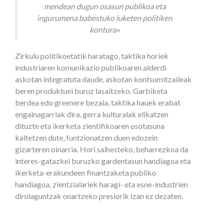
mendean dugun osasun publikoa eta
ingurumena babestuko luketen politiken
kontura»
Zirkulu politikoetatik haratago, taktika horiek
industriaren komunikazio publikoaren alderdi
askotan integratuta daude, askotan kontsumitzaileak
beren produktuei buruz lasaitzeko. Garbiketa
berdea edo greenere bezala, taktika hauek erabat
engainagarriak dira, gerra kulturalak elikatzen
dituzte eta ikerketa zientifikoaren osotasuna
kaltetzen dute, funtzionatzen duen edozein
gizarteren oinarria. Hori saihesteko, beharrezkoa da
interes-gatazkei buruzko gardentasun handiagoa eta
ikerketa-erakundeen finantzaketa publiko
handiagoa, zientzialariek haragi- eta esne-industrien
dirulaguntzak onartzeko presiorik izan ez dezaten.