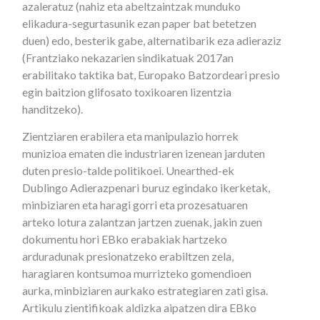
azaleratuz (nahiz eta abeltzaintzak munduko
elikadura-segurtasunik ezan paper bat betetzen
duen) edo, besterik gabe, alternatibarik eza adieraziz
(Frantziako nekazarien sindikatuak 2017an
erabilitako taktika bat, Europako Batzordeari presio
egin baitzion glifosato toxikoaren lizentzia
handitzeko).
Zientziaren erabilera eta manipulazio horrek
munizioa ematen die industriaren izenean jarduten
duten presio-talde politikoei. Unearthed-ek
Dublingo Adierazpenari buruz egindako ikerketak,
minbiziaren eta haragi gorri eta prozesatuaren
arteko lotura zalantzan jartzen zuenak, jakin zuen
dokumentu hori EBko erabakiak hartzeko
arduradunak presionatzeko erabiltzen zela,
haragiaren kontsumoa murrizteko gomendioen
aurka, minbiziaren aurkako estrategiaren zati gisa.
Artikulu zientifikoak aldizka aipatzen dira EBko