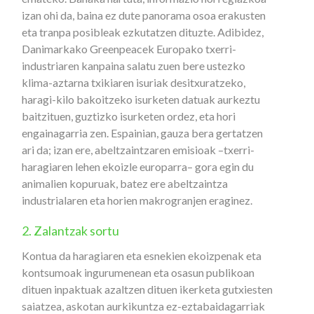
izan ohi da, baina ez dute panorama osoa erakusten
eta tranpa posibleak ezkutatzen dituzte. Adibidez,
Danimarkako Greenpeacek Europako txerri-
industriaren kanpaina salatu zuen bere ustezko
klima-aztarna txikiaren isuriak desitxuratzeko,
haragi-kilo bakoitzeko isurketen datuak aurkeztu
baitzituen, guztizko isurketen ordez, eta hori
engainagarria zen. Espainian, gauza bera gertatzen
ari da; izan ere, abeltzaintzaren emisioak –txerri-
haragiaren lehen ekoizle europarra– gora egin du
animalien kopuruak, batez ere abeltzaintza
industrialaren eta horien makrogranjen eraginez.
2. Zalantzak sortu
Kontua da haragiaren eta esnekien ekoizpenak eta
kontsumoak ingurumenean eta osasun publikoan
dituen inpaktuak azaltzen dituen ikerketa gutxiesten
saiatzea, askotan aurkikuntza ez-eztabaidagarriak