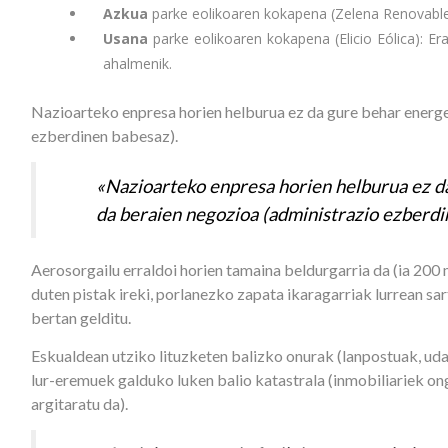
Azkua
parke eolikoaren kokapena (Zelena Renovables)
Usana
parke eolikoaren kokapena (Elicio Eólica): Er
ahalmenik.
Nazioarteko enpresa horien helburua ez da gure behar energ
ezberdinen babesaz).
«Nazioarteko enpresa horien helburua ez d
da beraien negozioa (administrazio ezberd
Aerosorgailu erraldoi horien tamaina beldurgarria da (ia 200
duten pistak ireki, porlanezko zapata ikaragarriak lurrean sa
bertan gelditu.
Eskualdean utziko lituzketen balizko onurak (lanpostuak, udal
lur-eremuek galduko luken balio katastrala (inmobiliariek on
argitaratu da).