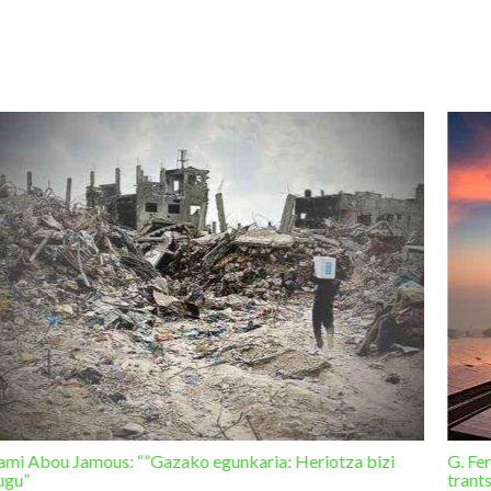
ami Abou Jamous: “”Gazako egunkaria: Heriotza bizi
G. Fe
ugu”
trant