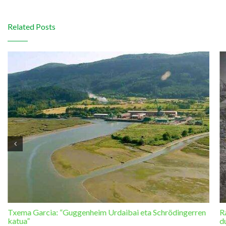
Related Posts
Txema Garcia: “Guggenheim Urdaibai eta Schrödingerren
R
katua”
d