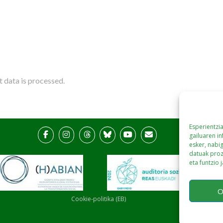
data is processed.
Esperientzi
gailuaren i
esker, nabi
datuak proz
eta funtzio 
O
Cookie-politika (EB)