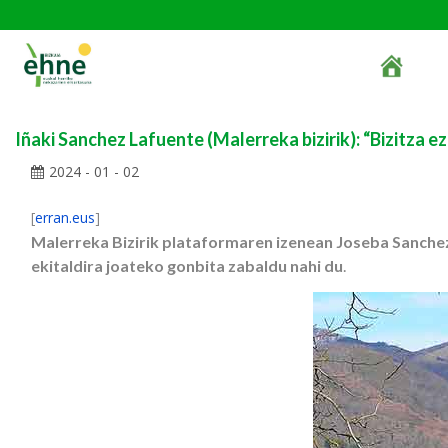
Iñaki Sanchez Lafuente (Malerreka bizirik): “Bizitza ez
2024 - 01 - 02
[
erran.eus
]
Malerreka Bizirik plataformaren izenean Joseba Sanchez
ekitaldira joateko gonbita zabaldu nahi du
.