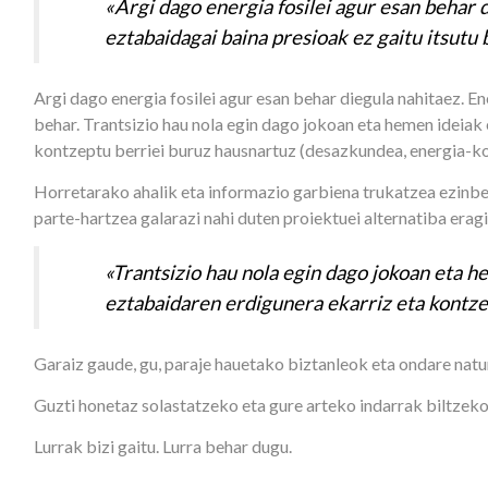
«Argi dago energia fosilei agur esan behar d
eztabaidagai baina presioak ez gaitu itsutu
Argi dago energia fosilei agur esan behar diegula nahitaez. En
behar. Trantsizio hau nola egin dago jokoan eta hemen ideia
kontzeptu berriei buruz hausnartuz (desazkundea, energia-ko
Horretarako ahalik eta informazio garbiena trukatzea ezinbe
parte-hartzea galarazi nahi duten proiektuei alternatiba era
«Trantsizio hau nola egin dago jokoan eta
eztabaidaren erdigunera ekarriz eta kontze
Garaiz gaude, gu, paraje hauetako biztanleok eta ondare nat
Guzti honetaz solastatzeko eta gure arteko indarrak biltzeko
Lurrak bizi gaitu. Lurra behar dugu.