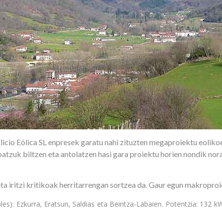
icio Eólica SL enpresek garatu nahi zituzten megaproiektu eolikoe
atzuk biltzen eta antolatzen hasi gara proiektu horien nondik nor
a iritzi kritikoak herritarrengan sortzea da. Gaur egun makropro
s): Ezkurra, Eratsun, Saldias eta Beintza-Labaien. Potentzia: 132 