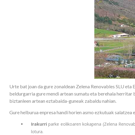
Urte bat joan da gure zonaldean Zelena Renovables SLU eta El
beldurgarria gure mendi artean sumatu eta berehala herritar b
biztanleen artean eztabaida-guneak zabaldu nahian.
Gure helburua enpresa handi horien asmo ezkutuak salatzea et
Irakurri
parke eolikoaren kokapena (Zelena Renovable
lotura.