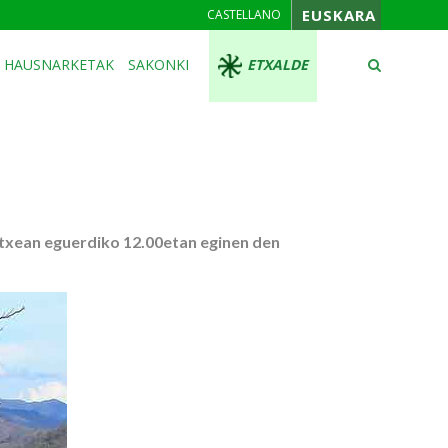
EUSKARA
CASTELLANO
HAUSNARKETAK
SAKONKI
ETXALDE
etxean eguerdiko 12.00etan eginen den