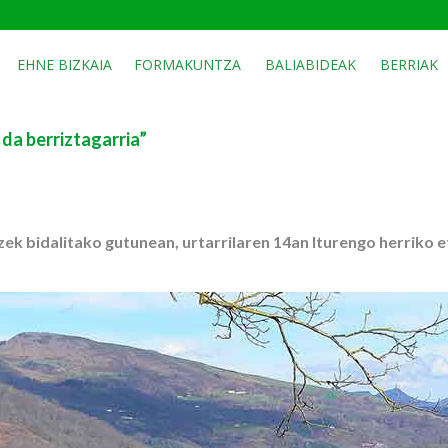
EHNE BIZKAIA
FORMAKUNTZA
BALIABIDEAK
BERRIAK
 da berriztagarria”
ek bidalitako gutunean, urtarrilaren 14an Iturengo herriko 