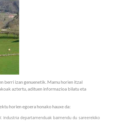
n berri izan genuenetik. Mamu horien itzal
akoak aztertu, adituen informazioa bilatu eta
iektu horien egoera honako hauxe da:
kW. Industria departamenduak baimendu du sareerekiko