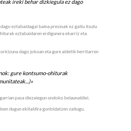
ateak ireki behar dizkiegula ez dago
z dago eztabaidagai baina presioak ez gaitu itsutu
hiturak eztabaidaren erdigunera ekarriz eta
orkizuna dago jokoan eta gure aldetik herritarren
enok: gure kontsumo-ohiturak
unitateak...)»
garrian pasa diezaiegun ondoko belaunaldiei.
inen dugun ekitaldira gonbidatzen zaitugu.