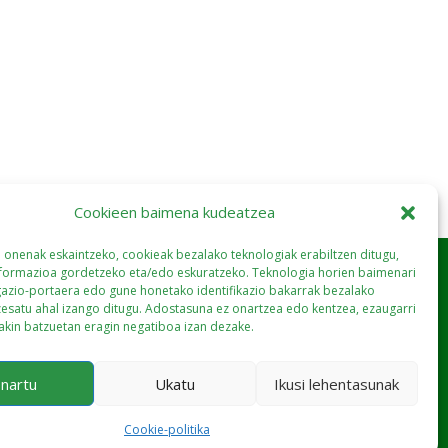
Cookieen baimena kudeatzea
a onenak eskaintzeko, cookieak bezalako teknologiak erabiltzen ditugu,
nformazioa gordetzeko eta/edo eskuratzeko. Teknologia horien baimenari
gazio-portaera edo gune honetako identifikazio bakarrak bezalako
esatu ahal izango ditugu. Adostasuna ez onartzea edo kentzea, ezaugarri
jakin batzuetan eragin negatiboa izan dezake.
nartu
Ukatu
Ikusi lehentasunak
Cookie-politika