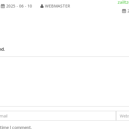
zailtz
2025 - 06 - 10
WEBMASTER
ed.
t time I comment.