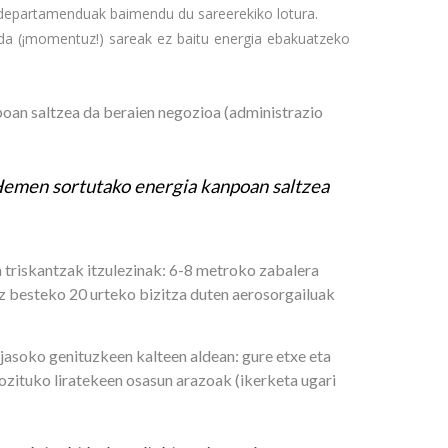
ia departamenduak baimendu du sareerekiko lotura.
an da (¡momentuz!) sareak ez baitu energia ebakuatzeko
oan saltzea da beraien negozioa (administrazio
Hemen sortutako energia kanpoan saltzea
n triskantzak itzulezinak: 6-8 metroko zabalera
taz besteko 20 urteko bizitza duten aerosorgailuak
 jasoko genituzkeen kalteen aldean: gure etxe eta
ozituko liratekeen osasun arazoak (ikerketa ugari