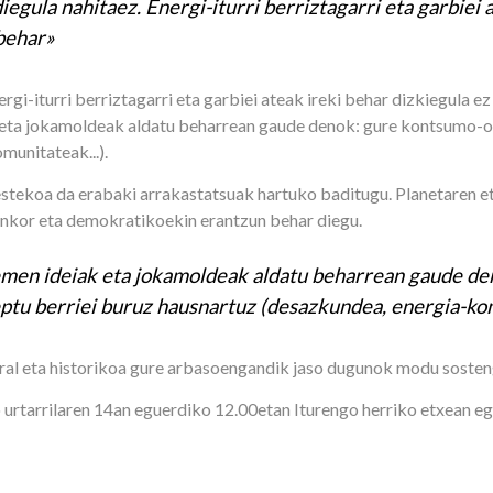
iegula nahitaez. Energi-iturri berriztagarri eta garbiei 
 behar»
ergi-iturri berriztagarri eta garbiei ateak ireki behar dizkiegula e
k eta jokamoldeak aldatu beharrean gaude denok: gure kontsumo-o
munitateak...).
stekoa da erabaki arrakastatsuak hartuko baditugu. Planetaren et
ginkor eta demokratikoekin erantzun behar diegu.
 hemen ideiak eta jokamoldeak aldatu beharrean gaude d
ptu berriei buruz hausnartuz (desazkundea, energia-kom
ural eta historikoa gure arbasoengandik jaso dugunok modu sosten
 urtarrilaren 14an eguerdiko 12.00etan Iturengo herriko etxean eg