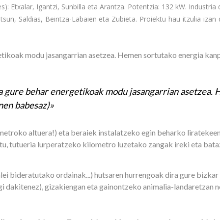
: Etxalar, Igantzi, Sunbilla eta Arantza. Potentzia: 132 kW. Industr
atsun, Saldias, Beintza-Labaien eta Zubieta. Proiektu hau itzulia iz
etikoak modu jasangarrian asetzea. Hemen sortutako energia kanp
a gure behar energetikoak modu jasangarrian asetzea. 
inen babesaz)»
 metroko altuera!) eta beraiek instalatzeko egin beharko liratekee
rtu, tutueria lurperatzeko kilometro luzetako zangak ireki eta ba
ei bideratutako ordainak...) hutsaren hurrengoak dira gure bizkar
gi dakitenez), gizakiengan eta gainontzeko animalia-landaretzan n