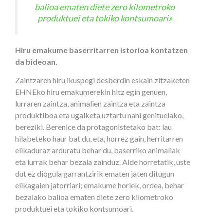
balioa ematen diete zero kilometroko
produktuei eta tokiko kontsumoari»
Hiru emakume baserritarren istorioa kontatzen
da bideoan.
Zaintzaren hiru ikuspegi desberdin eskain zitzaketen
EHNEko hiru emakumerekin hitz egin genuen,
lurraren zaintza, animalien zaintza eta zaintza
produktiboa eta ugalketa uztartu nahi genituelako,
bereziki. Berenice da protagonistetako bat: lau
hilabeteko haur bat du, eta, horrez gain, herritarren
elikaduraz arduratu behar du, baserriko animaliak
eta lurrak behar bezala zainduz. Alde horretatik, uste
dut ez diogula garrantzirik ematen jaten ditugun
elikagaien jatorriari; emakume horiek, ordea, behar
bezalako balioa ematen diete zero kilometroko
produktuei eta tokiko kontsumoari.