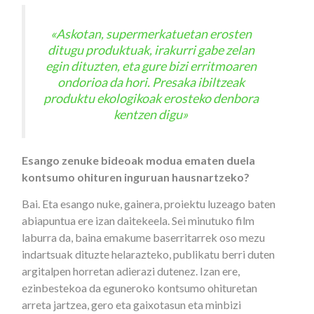
«Askotan, supermerkatuetan erosten
ditugu produktuak, irakurri gabe zelan
egin dituzten, eta gure bizi erritmoaren
ondorioa da hori. Presaka ibiltzeak
produktu ekologikoak erosteko denbora
kentzen digu»
Esango zenuke bideoak modua ematen duela
kontsumo ohituren inguruan hausnartzeko?
Bai. Eta esango nuke, gainera, proiektu luzeago baten
abiapuntua ere izan daitekeela. Sei minutuko film
laburra da, baina emakume baserritarrek oso mezu
indartsuak dituzte helarazteko, publikatu berri duten
argitalpen horretan adierazi dutenez. Izan ere,
ezinbestekoa da eguneroko kontsumo ohituretan
arreta jartzea, gero eta gaixotasun eta minbizi