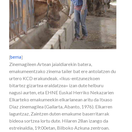
[
berria
]
Zinemagileen Artean jaialdiarekin batera,
emakumeentzako zinema tailer bat ere antolatzen du
urtero KCD erakundeak. «Ikus-entzunezkoen
bitartez gizartea eraldatzea» izan dute helburu
nagusi aurten, eta EHNE Euskal Herriko Nekazarien
Elkarteko emakumeekin elkarlanean aritu da Itxaso
Diaz zinemagilea (Gallarta, Abanto, 1976). Elkarren
laguntzaz, Zaintzen duten emakume baserritarrak
bideoa sortzea lortu dute. Hilaren 28an izango da
estreinaldia, 19:00etan, Bilboko Azkuna zentroan.