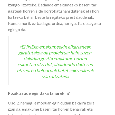
izango litzateke. Badaude emakumezko baserritar
gazteak horren alde borrokatu nahi dutenak eta hori
lortzeko behar beste lan egiteko prest daudenak.
Kontsumorik ez badago, ordea, hori guztia desagertu
egingo da.
«EHNEko emakumeekin elkarlanean
garatutakoa da proiektua; hain zuzen,
dakidan guztia emakume horien
eskuetan utzi dut, ahaldundu daitezen
eta euren helburuak betetzeko aukerak
izan ditzaten»
Pozik zaude egindako lanarekin?
Oso. Zinemagile moduan egin dudan bakarra zera
izan da, emakume baserritar horien beharrak eta