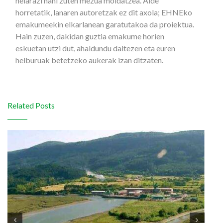
helarazi nahi zuten mezua moldatzea. Alde
horretatik, lanaren autoretzak ez dit axola; EHNEko
emakumeekin elkarlanean garatutakoa da proiektua.
Hain zuzen, dakidan guztia emakume horien
eskuetan utzi dut, ahaldundu daitezen eta euren
helburuak betetzeko aukerak izan ditzaten.
Related Posts