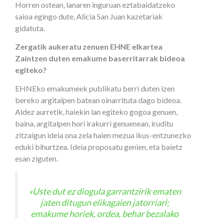
Horren ostean, lanaren inguruan eztabaidatzeko
saioa egingo dute, Alicia San Juan kazetariak
gidatuta.
Zergatik aukeratu zenuen EHNE elkartea
Zaintzen duten emakume baserritarrak bideoa
egiteko?
EHNEko emakumeek publikatu berri duten izen
bereko argitalpen batean oinarrituta dago bideoa.
Aldez aurretik, haiekin lan egiteko gogoa genuen,
baina, argitalpen hori irakurri genuenean, iruditu
zitzaigun ideia ona zela haien mezua ikus-entzunezko
eduki bihurtzea. Ideia proposatu genien, eta baietz
esan ziguten.
«Uste dut ez diogula garrantzirik ematen
jaten ditugun elikagaien jatorriari;
emakume horiek, ordea, behar bezalako