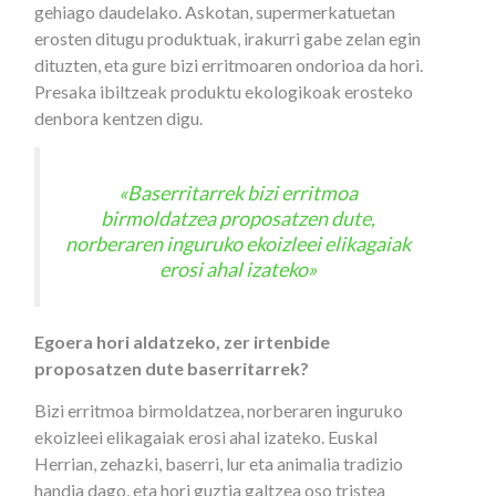
gehiago daudelako. Askotan, supermerkatuetan
erosten ditugu produktuak, irakurri gabe zelan egin
dituzten, eta gure bizi erritmoaren ondorioa da hori.
Presaka ibiltzeak produktu ekologikoak erosteko
denbora kentzen digu.
«Baserritarrek bizi erritmoa
birmoldatzea proposatzen dute,
norberaren inguruko ekoizleei elikagaiak
erosi ahal izateko»
Egoera hori aldatzeko, zer irtenbide
proposatzen dute baserritarrek?
Bizi erritmoa birmoldatzea, norberaren inguruko
ekoizleei elikagaiak erosi ahal izateko. Euskal
Herrian, zehazki, baserri, lur eta animalia tradizio
handia dago, eta hori guztia galtzea oso tristea