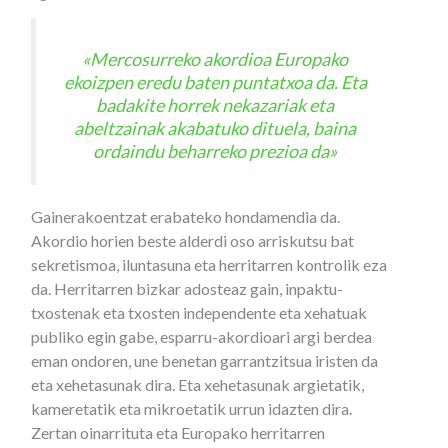
«Mercosurreko akordioa Europako
ekoizpen eredu baten puntatxoa da. Eta
badakite horrek nekazariak eta
abeltzainak akabatuko dituela, baina
ordaindu beharreko prezioa da»
Gainerakoentzat erabateko hondamendia da.
Akordio horien beste alderdi oso arriskutsu bat
sekretismoa, iluntasuna eta herritarren kontrolik eza
da. Herritarren bizkar adosteaz gain, inpaktu-
txostenak eta txosten independente eta xehatuak
publiko egin gabe, esparru-akordioari argi berdea
eman ondoren, une benetan garrantzitsua iristen da
eta xehetasunak dira. Eta xehetasunak argietatik,
kameretatik eta mikroetatik urrun idazten dira.
Zertan oinarrituta eta Europako herritarren