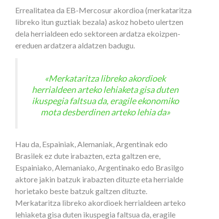
Errealitatea da EB-Mercosur akordioa (merkataritza
libreko itun guztiak bezala) askoz hobeto ulertzen
dela herrialdeen edo sektoreen ardatza ekoizpen-
ereduen ardatzera aldatzen badugu.
«Merkataritza libreko akordioek
herrialdeen arteko lehiaketa gisa duten
ikuspegia faltsua da, eragile ekonomiko
mota desberdinen arteko lehia da»
Hau da, Espainiak, Alemaniak, Argentinak edo
Brasilek ez dute irabazten, ezta galtzen ere,
Espainiako, Alemaniako, Argentinako edo Brasilgo
aktore jakin batzuk irabazten dituzte eta herrialde
horietako beste batzuk galtzen dituzte.
Merkataritza libreko akordioek herrialdeen arteko
lehiaketa gisa duten ikuspegia faltsua da, eragile