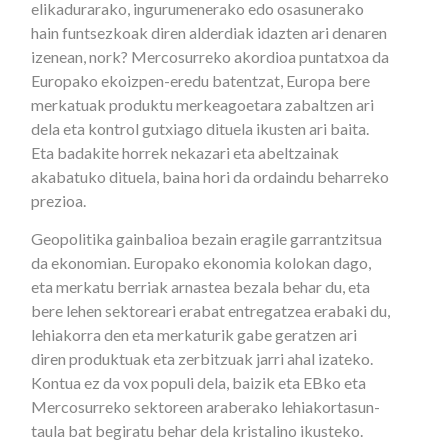
elikadurarako, ingurumenerako edo osasunerako
hain funtsezkoak diren alderdiak idazten ari denaren
izenean, nork? Mercosurreko akordioa puntatxoa da
Europako ekoizpen-eredu batentzat, Europa bere
merkatuak produktu merkeagoetara zabaltzen ari
dela eta kontrol gutxiago dituela ikusten ari baita.
Eta badakite horrek nekazari eta abeltzainak
akabatuko dituela, baina hori da ordaindu beharreko
prezioa.
Geopolitika gainbalioa bezain eragile garrantzitsua
da ekonomian. Europako ekonomia kolokan dago,
eta merkatu berriak arnastea bezala behar du, eta
bere lehen sektoreari erabat entregatzea erabaki du,
lehiakorra den eta merkaturik gabe geratzen ari
diren produktuak eta zerbitzuak jarri ahal izateko.
Kontua ez da vox populi dela, baizik eta EBko eta
Mercosurreko sektoreen araberako lehiakortasun-
taula bat begiratu behar dela kristalino ikusteko.