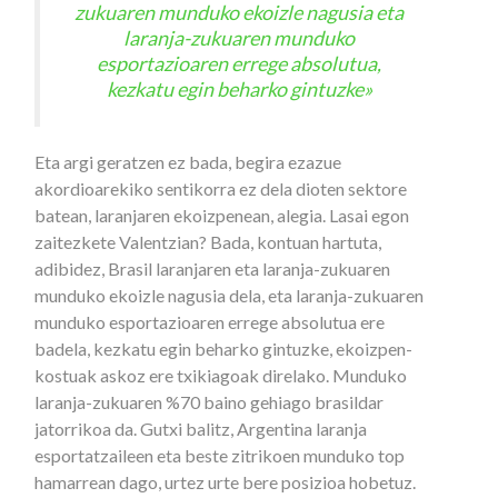
zukuaren munduko ekoizle nagusia eta
laranja-zukuaren munduko
esportazioaren errege absolutua,
kezkatu egin beharko gintuzke»
Eta argi geratzen ez bada, begira ezazue
akordioarekiko sentikorra ez dela dioten sektore
batean, laranjaren ekoizpenean, alegia. Lasai egon
zaitezkete Valentzian? Bada, kontuan hartuta,
adibidez, Brasil laranjaren eta laranja-zukuaren
munduko ekoizle nagusia dela, eta laranja-zukuaren
munduko esportazioaren errege absolutua ere
badela, kezkatu egin beharko gintuzke, ekoizpen-
kostuak askoz ere txikiagoak direlako. Munduko
laranja-zukuaren %70 baino gehiago brasildar
jatorrikoa da. Gutxi balitz, Argentina laranja
esportatzaileen eta beste zitrikoen munduko top
hamarrean dago, urtez urte bere posizioa hobetuz.