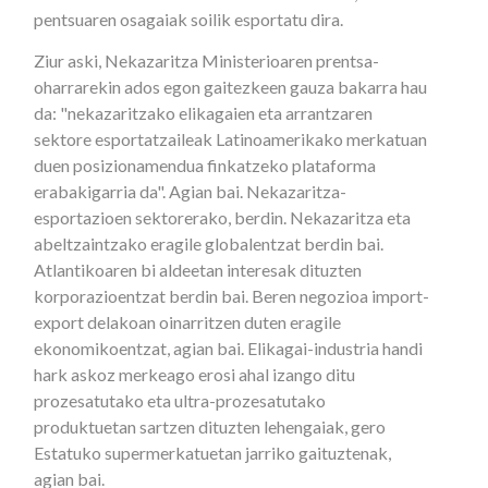
pentsuaren osagaiak soilik esportatu dira.
Ziur aski, Nekazaritza Ministerioaren prentsa-
oharrarekin ados egon gaitezkeen gauza bakarra hau
da: "nekazaritzako elikagaien eta arrantzaren
sektore esportatzaileak Latinoamerikako merkatuan
duen posizionamendua finkatzeko plataforma
erabakigarria da". Agian bai. Nekazaritza-
esportazioen sektorerako, berdin. Nekazaritza eta
abeltzaintzako eragile globalentzat berdin bai.
Atlantikoaren bi aldeetan interesak dituzten
korporazioentzat berdin bai. Beren negozioa import-
export delakoan oinarritzen duten eragile
ekonomikoentzat, agian bai. Elikagai-industria handi
hark askoz merkeago erosi ahal izango ditu
prozesatutako eta ultra-prozesatutako
produktuetan sartzen dituzten lehengaiak, gero
Estatuko supermerkatuetan jarriko gaituztenak,
agian bai.