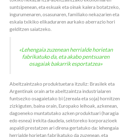
suntsipenean, eta eskuak eta oinak kalera botatzeko,
ingurumenaren, osasunaren, familiako nekazarien eta
eskala txikiko elikaduraren aurkako aberrazio hori
gelditzen saiatzeko.
«Lehengaia zuzenean herrialde horietan
fabrikatuko da, eta akabo pentsuaren
osagaiak bakarrik esportatzea»
Abeltzaintzako produktuetara itzuliz: Brasilek eta
Argentinak orain arte abeltzaintza industrialaren
funtsezko osagaietako bi (zereala eta soja) hornitzen
zizkiguten, baina orain, Europako leihoak, azkenean,
dagoeneko muntatutako azken produktuari (haragia
edo esnea) irekita daudela, sektoreko korporazioek
aspaldi prestatzen ari direna gertatuko da: lehengaia
herrialde horietan fabrikatuko da zuzenean, eta