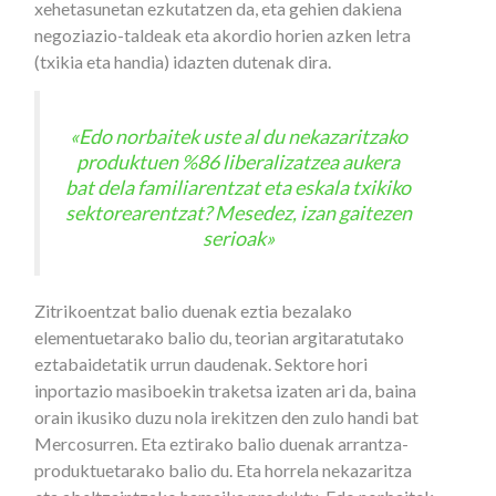
xehetasunetan ezkutatzen da, eta gehien dakiena
negoziazio-taldeak eta akordio horien azken letra
(txikia eta handia) idazten dutenak dira.
«Edo norbaitek uste al du nekazaritzako
produktuen %86 liberalizatzea aukera
bat dela familiarentzat eta eskala txikiko
sektorearentzat? Mesedez, izan gaitezen
serioak»
Zitrikoentzat balio duenak eztia bezalako
elementuetarako balio du, teorian argitaratutako
eztabaidetatik urrun daudenak. Sektore hori
inportazio masiboekin traketsa izaten ari da, baina
orain ikusiko duzu nola irekitzen den zulo handi bat
Mercosurren. Eta eztirako balio duenak arrantza-
produktuetarako balio du. Eta horrela nekazaritza