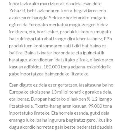
inportaziorako murrizketak daudela esan dute.
Zehazki, behi-aziendaren, korta-hegaztiaren edo
azukrearen haragia. Sektore horietarako, mugatu
egiten da Europako merkatua muga-zergen bidez
irekitzea, eta, horri esker, produktu-kopuru mugatu
batzuk inportatu ahal izango dira lehentasunez, EBn
produktuen kontsumoaren zati txiki bat baino ez
baitira. Baina txinatar borondate eta ipuinetatik
haratago, akordioetan idatzitako zifrak, oilaskoaren
kasuan adibidez, 180.000 tona aduana-eskubiderik
gabe inportatzea baimenduko litzateke.
Esan digute ez dela ezer gertatzen, lasaitasuna baino,
Europako ekoizpena 13 milioi tonatik gorakoa dela,
eta, beraz, Europan hazitako oilaskoen % 1,2 izango
litzatekeela. Txerto-haragiaren kasuan, 99.000 tona
inportatuko lirateke. Eta horrela esanda, gutxi dela
emango luke, baina ingurura begiratuz gero, ikusiko
dugu akordio horretaz gain beste bederatzi daudela