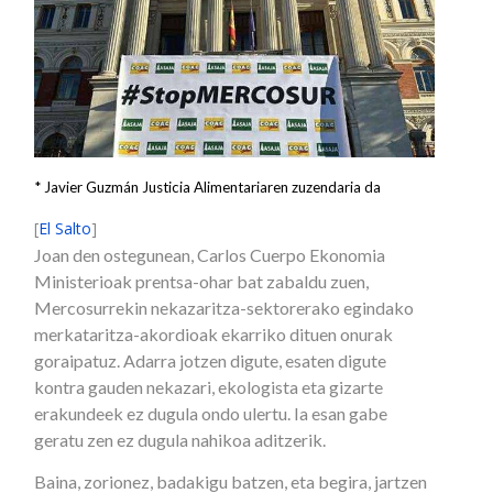
* Javier Guzmán Justicia Alimentariaren zuzendaria da
[
El Salto
]
Joan den ostegunean, Carlos Cuerpo Ekonomia
Ministerioak prentsa-ohar bat zabaldu zuen,
Mercosurrekin nekazaritza-sektorerako egindako
merkataritza-akordioak ekarriko dituen onurak
goraipatuz. Adarra jotzen digute, esaten digute
kontra gauden nekazari, ekologista eta gizarte
erakundeek ez dugula ondo ulertu. Ia esan gabe
geratu zen ez dugula nahikoa aditzerik.
Baina, zorionez, badakigu batzen, eta begira, jartzen