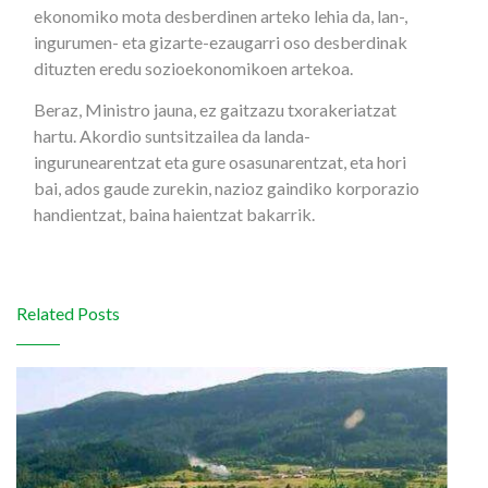
ekonomiko mota desberdinen arteko lehia da, lan-,
ingurumen- eta gizarte-ezaugarri oso desberdinak
dituzten eredu sozioekonomikoen artekoa.
Beraz, Ministro jauna, ez gaitzazu txorakeriatzat
hartu. Akordio suntsitzailea da landa-
ingurunearentzat eta gure osasunarentzat, eta hori
bai, ados gaude zurekin, nazioz gaindiko korporazio
handientzat, baina haientzat bakarrik.
Related Posts