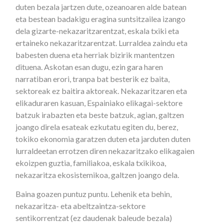
duten bezala jartzen dute, ozeanoaren alde batean
eta bestean badakigu eragina suntsitzailea izango
dela gizarte-nekazaritzarentzat, eskala txiki eta
ertaineko nekazaritzarentzat. Lurraldea zaindu eta
babesten duena eta herriak bizirik mantentzen
dituena. Askotan esan dugu, ezin gara haren
narratiban erori, tranpa bat besterik ez baita,
sektoreak ez baitira aktoreak. Nekazaritzaren eta
elikaduraren kasuan, Espainiako elikagai-sektore
batzuk irabazten eta beste batzuk, agian, galtzen
joango direla esateak ezkutatu egiten du, berez,
tokiko ekonomia garatzen duten eta jarduten duten
lurraldeetan errotzen diren nekazaritzako elikagaien
ekoizpen guztia, familiakoa, eskala txikikoa,
nekazaritza ekosistemikoa, galtzen joango dela.
Baina goazen puntuz puntu. Lehenik eta behin,
nekazaritza- eta abeltzaintza-sektore
sentikorrentzat (ez daudenak baleude bezala)