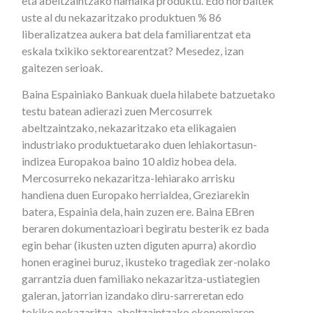
eta abeltzaintzako hamaika produktu. Edo norbaitek
uste al du nekazaritzako produktuen % 86
liberalizatzea aukera bat dela familiarentzat eta
eskala txikiko sektorearentzat? Mesedez, izan
gaitezen serioak.
Baina Espainiako Bankuak duela hilabete batzuetako
testu batean adierazi zuen Mercosurrek
abeltzaintzako, nekazaritzako eta elikagaien
industriako produktuetarako duen lehiakortasun-
indizea Europakoa baino 10 aldiz hobea dela.
Mercosurreko nekazaritza-lehiarako arrisku
handiena duen Europako herrialdea, Greziarekin
batera, Espainia dela, hain zuzen ere. Baina EBren
beraren dokumentazioari begiratu besterik ez bada
egin behar (ikusten uzten diguten apurra) akordio
honen eraginei buruz, ikusteko tragediak zer-nolako
garrantzia duen familiako nekazaritza-ustiategien
galeran, jatorrian izandako diru-sarreretan edo
tokiko nekazaritza-abeltzaintzako ekonomiaren