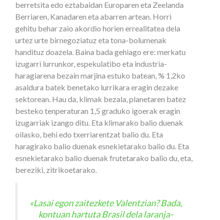
berretsita edo eztabaidan Europaren eta Zeelanda
Berriaren, Kanadaren eta abarren artean. Horri
gehitu behar zaio akordio horien errealitatea dela
urtez urte birnegoziatuz eta tona-bolumenak
handituz doazela. Baina bada gehiago ere: merkatu
izugarri lurrunkor, espekulatibo eta industria-
haragiarena bezain marjina estuko batean, % 1,2ko
asaldura batek benetako lurrikara eragin dezake
sektorean. Hau da, klimak bezala, planetaren batez
besteko tenperaturan 1,5 graduko igoerak eragin
izugarriak izango ditu. Eta klimarako balio duenak
oilasko, behi edo txerriarentzat balio du. Eta
haragirako balio duenak esnekietarako balio du. Eta
esnekietarako balio duenak frutetarako balio du, eta,
bereziki, zitrikoetarako.
«Lasai egon zaitezkete Valentzian? Bada,
kontuan hartuta Brasil dela laranja-