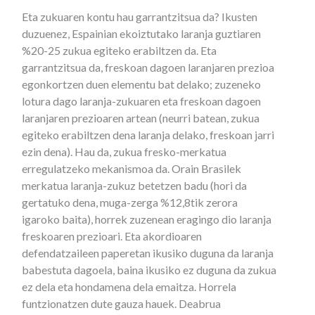
Eta zukuaren kontu hau garrantzitsua da? Ikusten
duzuenez, Espainian ekoiztutako laranja guztiaren
%20-25 zukua egiteko erabiltzen da. Eta
garrantzitsua da, freskoan dagoen laranjaren prezioa
egonkortzen duen elementu bat delako; zuzeneko
lotura dago laranja-zukuaren eta freskoan dagoen
laranjaren prezioaren artean (neurri batean, zukua
egiteko erabiltzen dena laranja delako, freskoan jarri
ezin dena). Hau da, zukua fresko-merkatua
erregulatzeko mekanismoa da. Orain Brasilek
merkatua laranja-zukuz betetzen badu (hori da
gertatuko dena, muga-zerga %12,8tik zerora
igaroko baita), horrek zuzenean eragingo dio laranja
freskoaren prezioari. Eta akordioaren
defendatzaileen paperetan ikusiko duguna da laranja
babestuta dagoela, baina ikusiko ez duguna da zukua
ez dela eta hondamena dela emaitza. Horrela
funtzionatzen dute gauza hauek. Deabrua