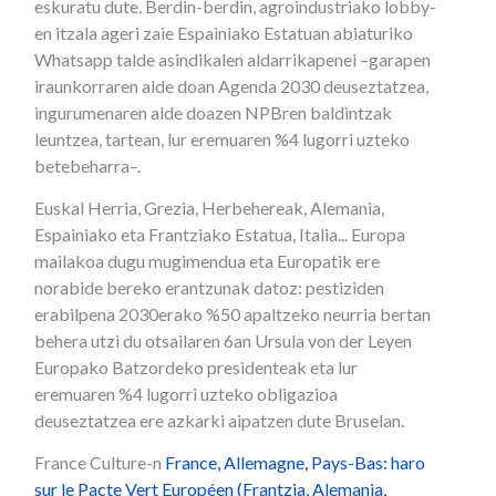
eskuratu dute. Berdin-berdin, agroindustriako lobby-
en itzala ageri zaie Espainiako Estatuan abiaturiko
Whatsapp talde asindikalen aldarrikapenei –garapen
iraunkorraren alde doan Agenda 2030 deuseztatzea,
ingurumenaren alde doazen NPBren baldintzak
leuntzea, tartean, lur eremuaren %4 lugorri uzteko
betebeharra–.
Euskal Herria, Grezia, Herbehereak, Alemania,
Espainiako eta Frantziako Estatua, Italia... Europa
mailakoa dugu mugimendua eta Europatik ere
norabide bereko erantzunak datoz: pestiziden
erabilpena 2030erako %50 apaltzeko neurria bertan
behera utzi du otsailaren 6an Ursula von der Leyen
Europako Batzordeko presidenteak eta lur
eremuaren %4 lugorri uzteko obligazioa
deuseztatzea ere azkarki aipatzen dute Bruselan.
France Culture-n
France, Allemagne, Pays-Bas: haro
sur le Pacte Vert Européen (Frantzia, Alemania,