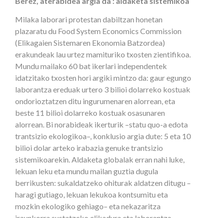
Berez, aterabidea argia da : aldaketa sistemikoa
Milaka laborari protestan dabiltzan honetan
plazaratu du Food System Economics Commission
(Elikagaien Sistemaren Ekonomia Batzordea)
erakundeak lau urtez mamituriko txosten zientifikoa.
Mundu mailako 60 bat ikerlari independentek
idatzitako txosten hori argiki mintzo da: gaur egungo
laborantza ereduak urtero 3 bilioi dolarreko kostuak
ondorioztatzen ditu ingurumenaren alorrean, eta
beste 11 bilioi dolarreko kostuak osasunaren
alorrean. Bi norabideak ikerturik –statu quo-a edota
trantsizio ekologikoa–, konklusio argia dute: 5 eta 10
bilioi dolar arteko irabazia genuke trantsizio
sistemikoarekin. Aldaketa globalak erran nahi luke,
lekuan leku eta mundu mailan guztia dugula
berrikusten: sukaldatzeko ohiturak aldatzen ditugu –
haragi gutiago, lekuan lekukoa kontsumitu eta
mozkin ekologiko gehiago– eta nekazaritza
iraunkorra sustatzeko elikadura eta laborantza