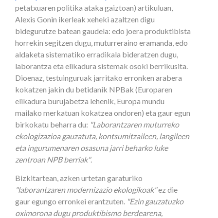
petatxuaren politika ataka gaiztoan) artikuluan,
Alexis Gonin ikerleak xeheki azaltzen digu
bidegurutze batean gaudela: edo joera produktibista
horrekin segitzen dugu, muturreraino eramanda, edo
aldaketa sistematiko erradikala bideratzen dugu,
laborantza eta elikadura sistemak osoki berrikusita.
Dioenaz, testuinguruak jarritako erronken arabera
kokatzen jakin du betidanik NPBak (Europaren
elikadura burujabetza lehenik, Europa mundu
mailako merkatuan kokatzea ondoren) eta gaur egun
birkokatu beharra du:
"Laborantzaren muturreko
ekologizazioa gauzatuta, kontsumitzaileen, langileen
eta ingurumenaren osasuna jarri beharko luke
zentroan NPB berriak"
.
Bizkitartean, azken urtetan garaturiko
"laborantzaren modernizazio ekologikoak"
ez die
gaur egungo erronkei erantzuten.
"Ezin gauzatuzko
oximorona dugu produktibismo berdearena,