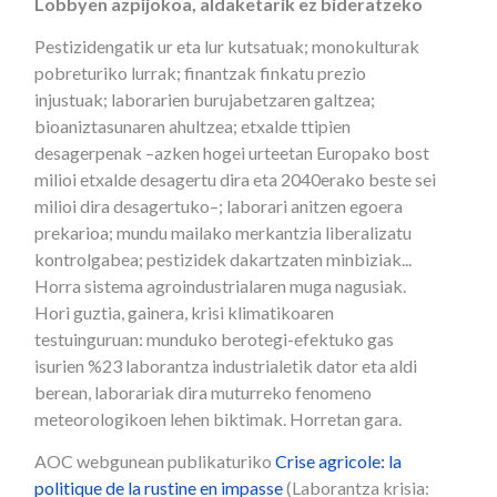
Lobbyen azpijokoa, aldaketarik ez bideratzeko
Pestizidengatik ur eta lur kutsatuak; monokulturak
pobreturiko lurrak; finantzak finkatu prezio
injustuak; laborarien burujabetzaren galtzea;
bioaniztasunaren ahultzea; etxalde ttipien
desagerpenak –azken hogei urteetan Europako bost
milioi etxalde desagertu dira eta 2040erako beste sei
milioi dira desagertuko–; laborari anitzen egoera
prekarioa; mundu mailako merkantzia liberalizatu
kontrolgabea; pestizidek dakartzaten minbiziak...
Horra sistema agroindustrialaren muga nagusiak.
Hori guztia, gainera, krisi klimatikoaren
testuinguruan: munduko berotegi-efektuko gas
isurien %23 laborantza industrialetik dator eta aldi
berean, laborariak dira muturreko fenomeno
meteorologikoen lehen biktimak. Horretan gara.
AOC webgunean publikaturiko
Crise agricole: la
politique de la rustine en impasse
(Laborantza krisia: