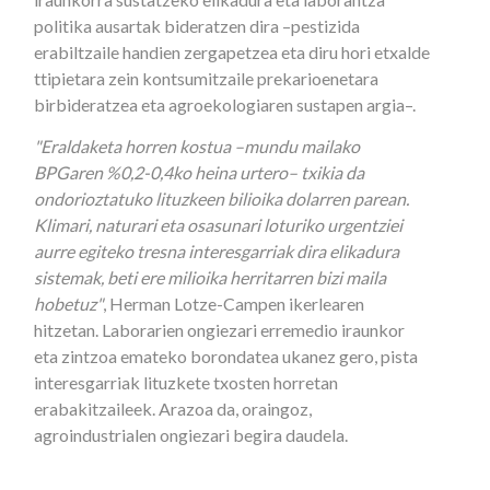
politika ausartak bideratzen dira –pestizida
erabiltzaile handien zergapetzea eta diru hori etxalde
ttipietara zein kontsumitzaile prekarioenetara
birbideratzea eta agroekologiaren sustapen argia–.
"Eraldaketa horren kostua –mundu mailako
BPGaren %0,2-0,4ko heina urtero– txikia da
ondorioztatuko lituzkeen bilioika dolarren parean.
Klimari, naturari eta osasunari loturiko urgentziei
aurre egiteko tresna interesgarriak dira elikadura
sistemak, beti ere milioika herritarren bizi maila
hobetuz"
, Herman Lotze-Campen ikerlearen
hitzetan. Laborarien ongiezari erremedio iraunkor
eta zintzoa emateko borondatea ukanez gero, pista
interesgarriak lituzkete txosten horretan
erabakitzaileek. Arazoa da, oraingoz,
agroindustrialen ongiezari begira daudela.