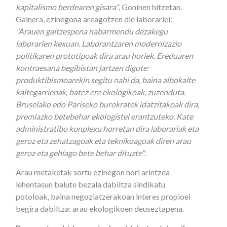
kapitalismo berdearen gisara"
, Goninen hitzetan.
Gainera, ezinegona areagotzen die laborariei:
"Arauen gaitzespena nabarmendu dezakegu
laborarien kexuan. Laborantzaren modernizazio
politikaren prototipoak dira arau horiek. Ereduaren
kontraesana begibistan jartzen digute:
produktibismoarekin segitu nahi da, baina albokalte
kaltegarrienak, batez ere ekologikoak, zuzenduta.
Bruselako edo Pariseko burokratek idatzitakoak dira,
premiazko betebehar ekologistei erantzuteko. Kate
administratibo konplexu horretan dira laborariak eta
geroz eta zehatzagoak eta teknikoagoak diren arau
geroz eta gehiago bete behar dituzte"
.
Arau metaketak sortu ezinegon hori arintzea
lehentasun balute bezala dabiltza sindikatu
potoloak, baina negoziatzerakoan interes propioei
begira dabiltza: arau ekologikoen deuseztapena.