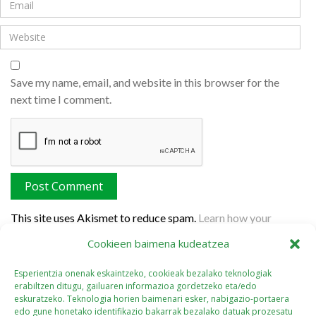
Save my name, email, and website in this browser for the
next time I comment.
This site uses Akismet to reduce spam.
Learn how your
comment data is processed.
Cookieen baimena kudeatzea
Esperientzia onenak eskaintzeko, cookieak bezalako teknologiak
erabiltzen ditugu, gailuaren informazioa gordetzeko eta/edo
eskuratzeko. Teknologia horien baimenari esker, nabigazio-portaera
edo gune honetako identifikazio bakarrak bezalako datuak prozesatu