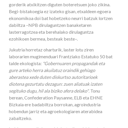
gorderik atxikitzen diguten boteretsuen joko zikina.
Begi-bistakoegia ez izateko gisan, etxaldeen egoera
ekonomikoa doi bat hobetzeko neurri batzuk lortzen
dabiltza –NPB dirulaguntzen banaketaren
lasterragotzea eta berehalako dirulaguntza
ezohikoen bermea, besteak beste–.
Jukutria horretaz oharturik, laster lotu ziren
laborarien mugimenduari Frantziako Estatuko 50 bat
talde ekologista:
"Gobernuaren propagandak eta
gure arteko herra akuilatuz oraindik gehiago
aberastea xede duten diskurtso autoritarioek
diotena gezurtatu dezagun: zuen aliatuak izaten
segituko dugu, hil ala biziko afera delako"
. Tonu
berean, Confederation Paysanne, ELB eta EHNE
Bizkaia ere badabiltza borrokan, agroindustria
hobendun jarriz eta agroekologiaren aterabidea
zabaltzeko.