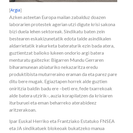
[
Argia
]
Azken asteetan Europa mailan zabalduz doazen
laborarien protestek agerian utzi digute krisi sakona
bizi duela lehen sektoreak. Sindikatu baten zein
bestearen eskakizunetatik edota talde asindikalen
aldarrietatik irakurketa bateraturik ezin bada atera,
guztientzat balioko lukeen ondorio argi batera
menturatu gaitezke: Bigarren Mundu Gerraren
biharamunean abiaturiko nekazaritza eredu
produktibista muturreraino eraman da eta parez pare
ditu bere mugak. Egiaztapen horrek alde guztien
oniritzia baldin badu ere –beti ere, fede txarrekoak
alde batera utzirik–, auzia korapilatzen da krisiaren
iturburuei eta eman beharreko aterabideez
aritzerakoan.
Ipar Euskal Herriko eta Frantziako Estatuko FNSEA
eta JA sindikatuek blokeoak bukatzeko manua