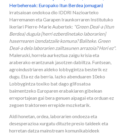
Herbehereak: Europako Itun Berdea jomugan)
irratsaioan ondokoa dio IDDRI Nazioarteko
Harremanen eta Garapen Iraunkorraren Institutuko
ikerlari Pierre-Marie Aubertek:
"Green Deal-a (Itun
Berdea) dugula [herri ezberdinetako laborarien]
haserrearen izendatzaile komuna? Baliteke. Green
Deal-a dela laborarien zailtasunen arrazoia? Hori ez"
.
Maleruski, horrela aurkeztua zaigu krisia eta
araberako erantzunak jasotzen dabiltza. Funtsean,
agroindustriaren aldeko lobbygintza besterik ez
dugu. Eta ez da berria. Iazko abenduaren 10eko
Lobbygintza toxiko bat dago glifosatoa
baimentzeko Europaren erabakiaren gibelean
erreportajean gai bera genuen aipagai eta orduan ez
zegoen traktoreen errepide mozketarik.
Aldi honetan, ordea, laborarien ondoeza eta
desesperazioa xurgatu dituzte presio taldeek eta
horretan datza mainstream komunikabideek