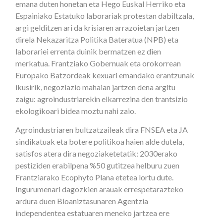
emana duten honetan eta Hego Euskal Herriko eta
Espainiako Estatuko laborariak protestan dabiltzala,
argi gelditzen ari da krisiaren arrazoietan jartzen
direla Nekazaritza Politika Bateratua (NPB) eta
laborariei errenta duinik bermatzen ez dien
merkatua. Frantziako Gobernuak eta orokorrean
Europako Batzordeak kexuari emandako erantzunak
ikusirik, negoziazio mahaian jartzen dena argitu
zaigu: agroindustriarekin elkarrezina den trantsizio
ekologikoari bidea moztu nahi zaio.
Agroindustriaren bultzatzaileak dira FNSEA eta JA
sindikatuak eta botere politikoa haien alde dutela,
satisfos atera dira negoziaketetatik: 2030erako
pestiziden erabilpena %50 gutitzea helburu zuen
Frantziarako Ecophyto Plana etetea lortu dute.
Ingurumenari dagozkien arauak errespetarazteko
ardura duen Bioaniztasunaren Agentzia
independentea estatuaren meneko jartzea ere