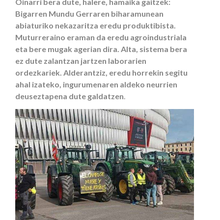
Oinarri bera dute, halere, hamaika gaitzek:
Bigarren Mundu Gerraren biharamunean
abiaturiko nekazaritza eredu produktibista.
Muturreraino eraman da eredu agroindustriala
eta bere mugak agerian dira. Alta, sistema bera
ez dute zalantzan jartzen laborarien
ordezkariek. Alderantziz, eredu horrekin segitu
ahal izateko, ingurumenaren aldeko neurrien
deuseztapena dute galdatzen
.