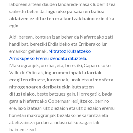
laboreen artean dauden landaredi-masak luberritzea
saihestu behar da.
Inguruko paisaiaren balioa
aldatzen ez dituzten eraikuntzak baino ezin dira
egin
.
Aldi berean, kontuan izan behar da Nafarroako zati
handi bat, bereziki Erdialdeko eta Erriberako lur
emankor gehienak,
Nitratoz Kutsatzeko
Arriskupeko Eremu izendatu dituztela
.
Makrogranjek, oro har, eta, bereziki, Caparrosoko
Valle de Odietak,
ingurumen inpaktu larriak
eragiten dituzte, lurzoruak, urak eta atmosfera
nitrogenoaren deribatuekin kutsatzen
dituztelako
, beste batzuez gain. Horregatik, bada
garaia Nafarroako Gobernuari exijitzeko, berriro
ere, laxo izateari utz diezaion eta utz diezaion eremu
horietan makrogranjak bezalako nekazaritza eta
abeltzaintza jarduera industrial kutsagarriak
baimentzeari.