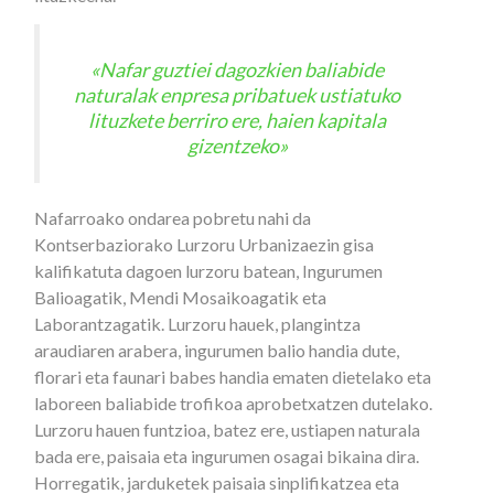
«Nafar guztiei dagozkien baliabide
naturalak enpresa pribatuek ustiatuko
lituzkete berriro ere, haien kapitala
gizentzeko»
Nafarroako ondarea pobretu nahi da
Kontserbaziorako Lurzoru Urbanizaezin gisa
kalifikatuta dagoen lurzoru batean, Ingurumen
Balioagatik, Mendi Mosaikoagatik eta
Laborantzagatik. Lurzoru hauek, plangintza
araudiaren arabera, ingurumen balio handia dute,
florari eta faunari babes handia ematen dietelako eta
laboreen baliabide trofikoa aprobetxatzen dutelako.
Lurzoru hauen funtzioa, batez ere, ustiapen naturala
bada ere, paisaia eta ingurumen osagai bikaina dira.
Horregatik, jarduketek paisaia sinplifikatzea eta