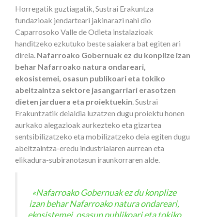
Horregatik guztiagatik, Sustrai Erakuntza
fundazioak jendarteari jakinarazi nahi dio
Caparrosoko Valle de Odieta instalazioak
handitzeko ezkutuko beste saiakera bat egiten ari
direla.
Nafarroako Gobernuak ez du konplize izan
behar Nafarroako natura ondareari,
ekosistemei, osasun publikoari eta tokiko
abeltzaintza sektore jasangarriari erasotzen
dieten jarduera eta proiektuekin
. Sustrai
Erakuntzatik deialdia luzatzen dugu proiektu honen
aurkako alegazioak aurkezteko eta gizartea
sentsibilizatzeko eta mobilizatzeko deia egiten dugu
abeltzaintza-eredu industrialaren aurrean eta
elikadura-subiranotasun iraunkorraren alde.
«Nafarroako Gobernuak ez du konplize
izan behar Nafarroako natura ondareari,
ekosistemei, osasun publikoari eta tokiko