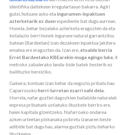
identifika daitekeen irregulartasun bakarra. Agiri
gutxi, hutsune asko eta
ingurumen-inpaktuen
azterketarik ez duen
espediente bat dugu aurrean.
Honela, behar bezalako azterketa eragozten da eta
instalazio berri honek ingurune natural garrantzitsu
batean (Bardeetan) izan dezakeen inpaktua jakitera
ematea ere eragozten da. Izan ere,
etxalde berria
Erret Bardeetako KBEarekin muga egingo luke
, 4
metroko zabalerako landa-bide batek besterik ez
bailituzke bereiziko.
Gainera, kontuan izan behar da negozio pribatu hau
Caparrosoko
herri-lurretan ezarri nahi dela
.
Horrela, nafar guztiei dagozkien baliabide naturalak
enpresa pribatuek ustiatuko lituzkete berriro ere,
haien kapitala gizentzeko. Nafarroako ondarea
azken urteetan pixkanaka pobretu izanaren beste
adibide bat dugu hau, alarma guztiak piztu beharko
lituzkeena.