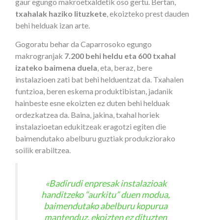
gaur egungo makroetxaldetik oso gertu. Bertan,
txahalak haziko lituzkete
, ekoizteko prest dauden
behi helduak izan arte.
Gogoratu behar da Caparrosoko egungo
makrogranjak
7.200 behi heldu eta 600 txahal
izateko baimena duela
, eta, beraz, bere
instalazioen zati bat behi helduentzat da. Txahalen
funtzioa, beren eskema produktibistan, jadanik
hainbeste esne ekoizten ez duten behi helduak
ordezkatzea da. Baina, jakina, txahal horiek
instalazioetan edukitzeak eragotzi egiten die
baimendutako abelburu guztiak produkziorako
soilik erabiltzea.
«Badirudi enpresak instalazioak
handitzeko “aurkitu” duen modua,
baimendutako abelburu kopurua
mantenduz, ekoizten ez dituzten