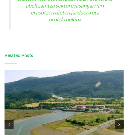
abeltzaintza sektore jasangarriari
erasotzen dieten jarduera eta
proiektuekin»
Related Posts