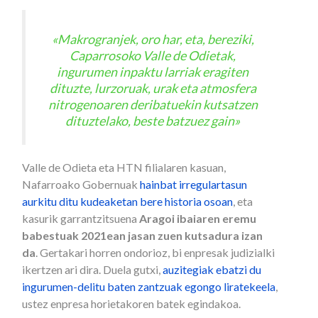
«Makrogranjek, oro har, eta, bereziki,
Caparrosoko Valle de Odietak,
ingurumen inpaktu larriak eragiten
dituzte, lurzoruak, urak eta atmosfera
nitrogenoaren deribatuekin kutsatzen
dituztelako, beste batzuez gain»
Valle de Odieta eta HTN filialaren kasuan,
Nafarroako Gobernuak
hainbat irregulartasun
aurkitu ditu kudeaketan bere historia osoan
, eta
kasurik garrantzitsuena
Aragoi ibaiaren eremu
babestuak 2021ean jasan zuen kutsadura izan
da
. Gertakari horren ondorioz, bi enpresak judizialki
ikertzen ari dira. Duela gutxi,
auzitegiak ebatzi du
ingurumen-delitu baten zantzuak egongo liratekeela
,
ustez enpresa horietakoren batek egindakoa.