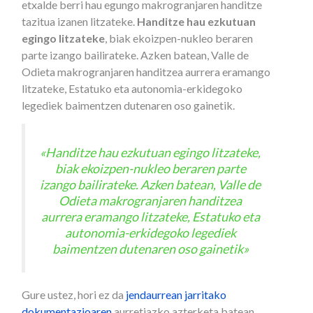
etxalde berri hau egungo makrogranjaren handitze
tazitua izanen litzateke.
Handitze hau ezkutuan
egingo litzateke
, biak ekoizpen-nukleo beraren
parte izango bailirateke. Azken batean, Valle de
Odieta makrogranjaren handitzea aurrera eramango
litzateke, Estatuko eta autonomia-erkidegoko
legediek baimentzen dutenaren oso gainetik.
«Handitze hau ezkutuan egingo litzateke,
biak ekoizpen-nukleo beraren parte
izango bailirateke. Azken batean, Valle de
Odieta makrogranjaren handitzea
aurrera eramango litzateke, Estatuko eta
autonomia-erkidegoko legediek
baimentzen dutenaren oso gainetik»
Gure ustez, hori ez da
jendaurrean jarritako
dokumentazioaren
aurretiazko azterketa batean