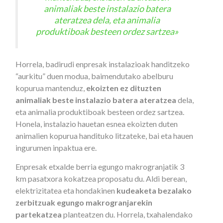
animaliak beste instalazio batera
ateratzea dela, eta animalia
produktiboak besteen ordez sartzea»
Horrela, badirudi enpresak instalazioak handitzeko
“aurkitu” duen modua, baimendutako abelburu
kopurua mantenduz,
ekoizten ez dituzten
animaliak beste instalazio batera ateratzea
dela,
eta animalia produktiboak besteen ordez sartzea.
Honela, instalazio hauetan esnea ekoizten duten
animalien kopurua handituko litzateke, bai eta hauen
ingurumen inpaktua ere.
Enpresak etxalde berria egungo makrogranjatik 3
km pasatxora kokatzea proposatu du. Aldi berean,
elektrizitatea eta hondakinen
kudeaketa bezalako
zerbitzuak egungo makrogranjarekin
partekatzea
planteatzen du. Horrela, txahalendako