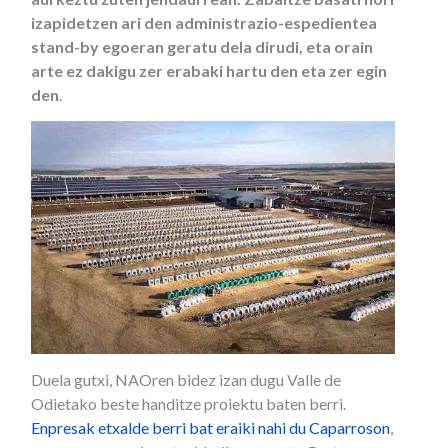
izapidetzen ari den administrazio-espedientea
stand-by egoeran geratu dela dirudi, eta orain
arte ez dakigu zer erabaki hartu den eta zer egin
den
.
Duela gutxi, NAOren bidez izan dugu Valle de
Odietako beste handitze proiektu baten berri.
Enpresak etxalde berri bat eraiki nahi du Caparroson
,