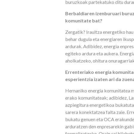
buruzkoak partekatuko ditu dura
Berbaldiaren izenburuari buruz
komunitate bat?
Zergatik? Iraultza energetiko ha
behar dugula eta energiaren ikusp
ardurak. Adibidez, energia enpres
egiteko ardura eta aukera. Energi
aholkatzeko, ohitura onuragarria
Errenteriako energia komunitate
esperientzia izaten ari da zuen
Hernaniko energia komunitatea m
erako komunitateak; adibidez, La
azpiegitura energetikoa bukatuta 
sarera konektatzea falta zaie. Er
bukatu genuen eta OCA erakundea
arduratzen den enpresarekin gabi
formalizatzeko. Orain sei hilabe