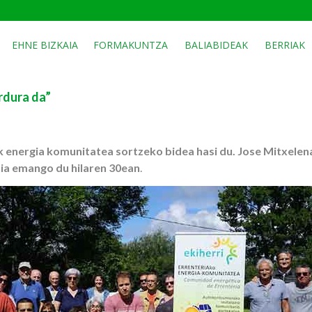
EHNE BIZKAIA
FORMAKUNTZA
BALIABIDEAK
BERRIAK
rdura da”
k energia komunitatea sortzeko bidea hasi du. Jose Mitxelen
dia emango du hilaren 30ean
.