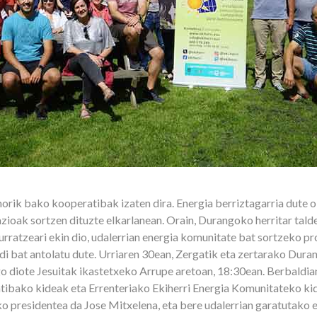
rik bako kooperatibak izaten dira. Energia berriztagarria dute oi
ioak sortzen dituzte elkarlanean. Orain, Durangoko herritar talde
urratzeari ekin dio, udalerrian energia komunitate bat sortzeko p
di bat antolatu dute. Urriaren 30ean, Zergatik eta zertarako Dura
 diote Jesuitak ikastetxeko Arrupe aretoan, 18:30ean. Berbaldian
ibako kideak eta Errenteriako Ekiherri Energia Komunitateko ki
 presidentea da Jose Mitxelena, eta bere udalerrian garatutako e