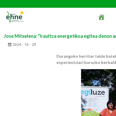
Jose Mitxelena: “Iraultza energetikoa egitea denon a
2024 - 10 - 29
Durangoko herritar talde bate
esperientziari buruzko berbal