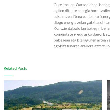
Gure kasuan, Oarsoaldean, badago
egiten dituzte energia hornitzail
eskaintzea. Dena ez delako "energ
diogu energia zelan gutxitu, ohit
Kontzientziazio lan bat egin behar
komunitate eredu asko dago. Batz
babesean eta bizilagunen artean e
egokitasunaren arabera aztertu be
Related Posts