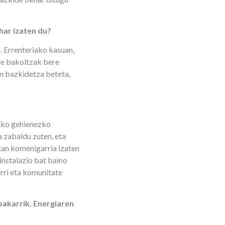
har izaten du?
. Errenteriako kasuan,
de bakoitzak bere
n bazkidetza beteta,
ako gehienezko
 zabaldu zuten, eta
tan komenigarria izaten
instalazio bat baino
rri eta komunitate
akarrik. Energiaren