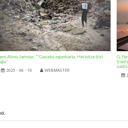
ami Abou Jamous: “”Gazako egunkaria: Heriotza bizi
G. Fe
ugu”
trant
zailtz
2025 - 06 - 10
WEBMASTER
ed.