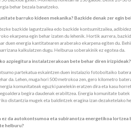
ergia behar bezala banatzeko.
unitate barruko kideen mekanika? Bazkide denak zer egin be
tezke bazkide laguntzailea edo bazkide kontsumitzailea, adibidez
oko ekarpena egin behar izaten du lehenik. Hortik aurrera, bazki
r duen energia kantitatearen araberako ekarpena egiten du. Behi
arrizana kalkulatzen dugu. Helburua soberakinik ez egotea da.
o azpiegitura instalatzerakoan bete behar diren irizpideak?
tsumo partekatua eskaintzen duen instalazio fotoboltaiko bater
ehar da. Lehen, muga hori 500 metrokoa zen, gero kilometro batera
energia komunitateak eguzki panelekin eratzen dira eta kasu horre
 hegoaldera begira daudenak erabiltzea. Energia komunitate batek 
riko distantzia mugek eta baldintzek eragina izan dezaketelako he
 ez da autokontsumoa eta subiranotza energetikoa lortzea b
te helburu?