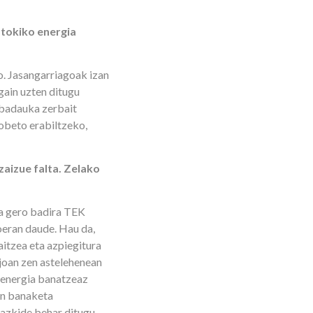
 tokiko energia
o. Jasangarriagoak izan
gain uzten ditugu
 badauka zerbait
hobeto erabiltzeko,
zaizue falta. Zelako
a gero badira TEK
oeran daude. Hau da,
itzea eta azpiegitura
 joan zen astelehenean
 energia banatzeaz
en banaketa
bazkide behar ditugu