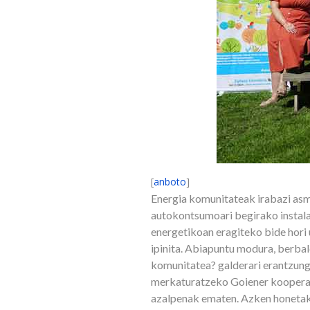
[
anboto
]
Energia komunitateak irabazi asmo
autokontsumoari begirako instalaz
energetikoan eragiteko bide hori 
ipinita. Abiapuntu modura, berbal
komunitatea? galderari erantzungo
merkaturatzeko Goiener kooperat
azalpenak ematen. Azken honetako