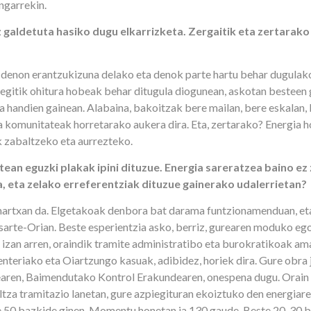
ngarrekin.
 galdetuta hasiko dugu elkarrizketa. Zergaitik eta zertarako
u denon erantzukizuna delako eta denok parte hartu behar dugulak
egitik ohitura hobeak behar ditugula diogunean, askotan besteen 
a handien gainean. Alabaina, bakoitzak bere mailan, bere eskalan,
a komunitateak horretarako aukera dira. Eta, zertarako? Energia 
k zabaltzeko eta aurrezteko.
an eguzki plakak ipini dituzue. Energia sareratzea baino ez 
a, eta zelako erreferentziak dituzue gainerako udalerrietan?
artxan da. Elgetakoak denbora bat darama funtzionamenduan, et
sarte-Orian. Beste esperientzia asko, berriz, gurearen moduko eg
izan arren, oraindik tramite administratibo eta burokratikoak ama
renteriako eta Oiartzungo kasuak, adibidez, horiek dira. Gure obra
ren, Baimendutako Kontrol Erakundearen, onespena dugu. Orain
ltza tramitazio lanetan, gure azpiegituran ekoiztuko den energiar
te 50 bazkide ginen. Momentu honetan ia 130 gaude. Beste 20-30 