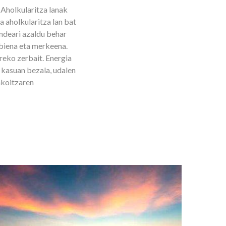
Aholkularitza lanak
a aholkularitza lan bat
endeari azaldu behar
rbiena eta merkeena.
rreko zerbait. Energia
 kasuan bezala, udalen
akoitzaren