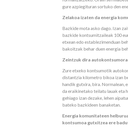
gure azpiegituran sortuko den en
Zelakoa izaten da energia kom
Bazkide mota asko dago. Izan zai
bazkide kontsumitzaileak 100 eur
etxean edo establezimenduan beha
bakoitzak behar duen energia beh
Zeintzuk dira autokontsumorak
Zure etxeko kontsumotik autokon
distantzia kilometro bikoa izan b
handik gutxira, bira. Normalean, 
da eraikinetako teilatu lauak eta
gehiago izan dezake, lehen aipatu
bateko bazkideen banaketan.
Energia komunitateen helburua
kontsumoa gutxitzea ere badu