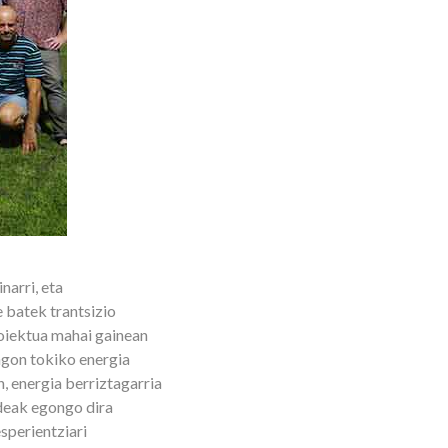
narri, eta
 batek trantsizio
roiektua mahai gainean
ngon tokiko energia
, energia berriztagarria
deak egongo dira
sperientziari