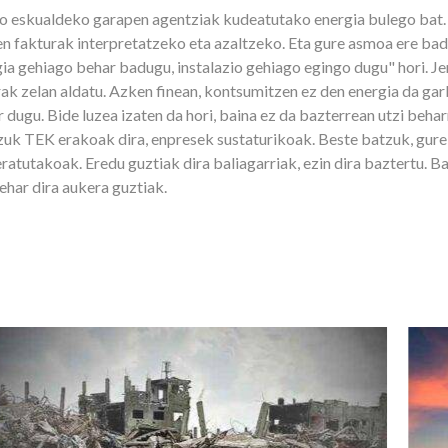
 eskualdeko garapen agentziak kudeatutako energia bulego bat. 
een fakturak interpretatzeko eta azaltzeko. Eta gure asmoa ere bad
ia gehiago behar badugu, instalazio gehiago egingo dugu" hori. J
urak zelan aldatu. Azken finean, kontsumitzen ez den energia da ga
 dugu. Bide luzea izaten da hori, baina ez da bazterrean utzi beha
uk TEK erakoak dira, enpresek sustaturikoak. Beste batzuk, gure
ratutakoak. Eredu guztiak dira baliagarriak, ezin dira baztertu. B
har dira aukera guztiak.