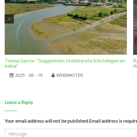
Txema Garcia: “Guggenheim Urdaibai eta Schrödingerren
R
katua”
d
2025 - 06 - 10
WEBMASTER
Leave a Reply
Your email address will not be published.Email address is requir