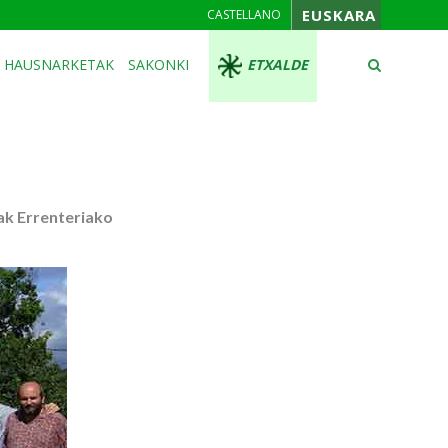
EUSKARA
CASTELLANO
HAUSNARKETAK
SAKONKI
ETXALDE
ak Errenteriako