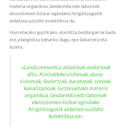
materia organikoa, landaredia edo laboreak
ekosistemen bizkar egindako hirigintzagatik
aldatzea suizidio kolektiboa da.
Horretarako guztirako, eta hitza beldurgarria bada
ere, plangintza beharko dugu, epe laburrera eta
luzera.
«Landa zementuz aldatzeak ondorioak
ditu. Kostaldeko sistemak, duna-
sistemak, ibaiertzak, baratzeak, soroak,
kanalizazioak, lurzoruetako materia
organikoa, landaredia edo laboreak
ekosistemen bizkar egindako
hirigintzagatik aldatzea suizidio
kolektiboa da»