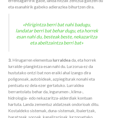
errentagarririk gabe, landa hitzak zentzua galtzen du
eta esanahirik gabeko adierazlea bihurtzen dira.
«Hirigintza berri bat nahi badugu,
landatar berri bat behar dugu, eta horrek
esan nahi du, besteak beste, nekazaritza
eta abeltzaintza berri bat»
3.
Hirugarren elementua
lurraldea
da, eta horrek
lurralde-plangintza esan nahi du. Lurzorua ez da
hustutako ontzi bat non eraiki ahal izango dira
poligonoak, autobideak, azpiegiturak nonahi eta
pentsatu ez dela ezer gertatuko. Lurraldea
berrantolatu behar da, ingurumen-, klima-,
hidrologia- edo nekazaritza-alderdiak kontuan
hartuta. Landa zementuz aldatzeak ondorioak ditu.
Kostaldeko sistemak, duna-sistemak, ibaiertzak,
baratzeak, soroak, kanalizazioak, lurzoruetako