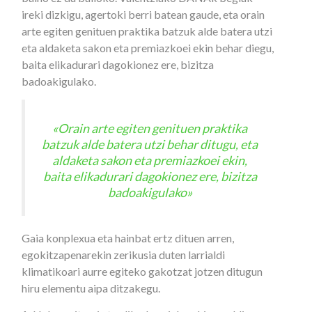
ireki dizkigu, agertoki berri batean gaude, eta orain
arte egiten genituen praktika batzuk alde batera utzi
eta aldaketa sakon eta premiazkoei ekin behar diegu,
baita elikadurari dagokionez ere, bizitza
badoakigulako.
«Orain arte egiten genituen praktika
batzuk alde batera utzi behar ditugu, eta
aldaketa sakon eta premiazkoei ekin,
baita elikadurari dagokionez ere, bizitza
badoakigulako»
Gaia konplexua eta hainbat ertz dituen arren,
egokitzapenarekin zerikusia duten larrialdi
klimatikoari aurre egiteko gakotzat jotzen ditugun
hiru elementu aipa ditzakegu.