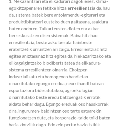
1.
Nekazaritzari eta elikadurari dagokienez, klima-
egokitzapenaren fetitxe hitza
erresilientzia
da, hau
da, sistema batek bere antolamendu-egiturari eta
produktibitateari eusteko duen gaitasuna, asaldura
baten ondoren. Talkari eusten dioten eta azkar
berreskuratzen diren sistemak. Baina hitz hau,
erresilientzia, beste asko bezala, hainbeste
erabiltzetik urruntzen ari zaigu. Erresilientziaz hitz
egitea aniztasunaz hitz egitea da. Nekazaritzako eta
elikagaigintzako biodibertsitatea da elikadura-
sistema erresilienteen oinarria. Ekoizpen
industrializatu eta homogeneo handietan
oinarritutako egungo eredua, neurri handi batean
esportaziora bideratutakoa, agroekologian
oinarritutako beste eredu batzuengatik errotik
aldatu behar dugu. Egungo ereduak oso hauskorrak
dira, ingurumen-baldintzen oso tarte estuarekin
funtzionatzen dute, eta korporazio-talde txiki baten
haria zintzilik dago. Edozein perturbazio txikik