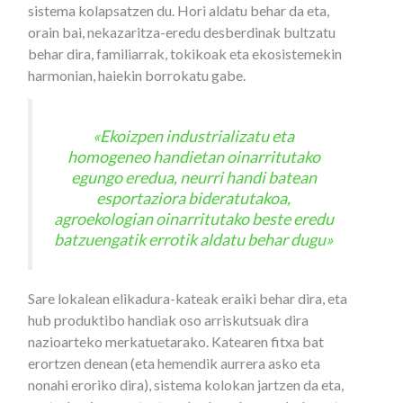
sistema kolapsatzen du. Hori aldatu behar da eta,
orain bai, nekazaritza-eredu desberdinak bultzatu
behar dira, familiarrak, tokikoak eta ekosistemekin
harmonian, haiekin borrokatu gabe.
«Ekoizpen industrializatu eta
homogeneo handietan oinarritutako
egungo eredua, neurri handi batean
esportaziora bideratutakoa,
agroekologian oinarritutako beste eredu
batzuengatik errotik aldatu behar dugu»
Sare lokalean elikadura-kateak eraiki behar dira, eta
hub produktibo handiak oso arriskutsuak dira
nazioarteko merkatuetarako. Katearen fitxa bat
erortzen denean (eta hemendik aurrera asko eta
nonahi eroriko dira), sistema kolokan jartzen da eta,