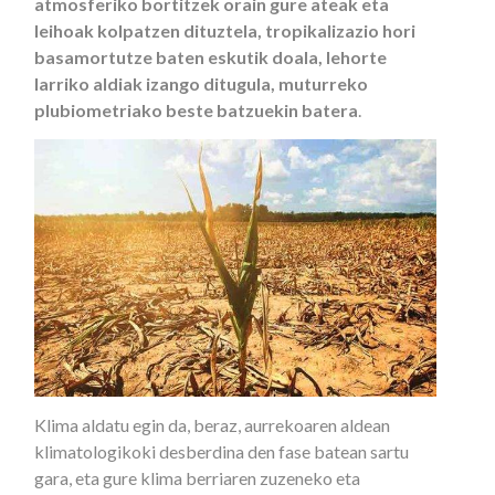
atmosferiko bortitzek orain gure ateak eta
leihoak kolpatzen dituztela, tropikalizazio hori
basamortutze baten eskutik doala, lehorte
larriko aldiak izango ditugula, muturreko
plubiometriako beste batzuekin batera
.
Klima aldatu egin da, beraz, aurrekoaren aldean
klimatologikoki desberdina den fase batean sartu
gara, eta gure klima berriaren zuzeneko eta