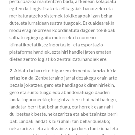
perturbazioa mantentzen bada, azkenean kolapsatu
egiten da. Logistikak eta elikagaiak banatzeko eta
merkaturatzeko sistemek tokikoagoak izan behar
dute, eta lurraldean sustraituagoak. Eskualdearekin
modu eraginkorrean koordinatuta dagoen tokikoak
salbatu egingo gaitu muturreko fenomeno
klimatikoetatik, ez inportazio- eta esportazio-
plataforma handiek, ezta hiri handiei jaten ematen
dieten zentro logistiko zentralizatu handiek ere.
2.
Aldatu beharreko bigarren elementua
landa-hiria
erlazioa
da. Zenbateraino jarrai dezakegu orain arte
bezala jokatzen, gero eta handiagoak diren hiriekin,
gero eta suntsituago edo abandonatuago dauden
landa-inguruneekin; hirigintza berri bat nahi badugu,
landatar berri bat behar dugu, eta horrek esan nahi
du, besteak beste, nekazaritza eta abeltzaintza berri
bat. Landak landatik bizi ahal izan behar duelako;
nekazaritza- eta abeltzaintza-jarduera funtzional eta