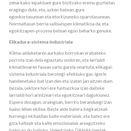
zeharkako inpaktuek gure bizitzako eremu guztietan
eragingo dute, eta, azken batean, gure
egonkortasunean eta etorkizuneko oparotasunean.
Normaltasun berria salbuespen klimatikoa da, eta
egokitzapen-prozesu betean egon beharko genuke.
Elikadura-sistema industriala
Klima-aldaketaren aurkako borrokan erabateko
porrota izan dela egiaztatu ondoren, eta larrialdi
klimatikoaren fasean sartu garela onartuta, elikagai-
sistema industriala berotegi-efektuko gas-igorle
handienetako bat izan den eta izaten jarraitzen duen
bezala, sektore hori ere funtsezkoa izan daiteke
larrialdi hori arintzeari eta egokitzeari dagokionez.
Espero dezagun, oraingoan, berriro beranduegi izan
baino lehen ekitea. Beste alde batera begiratzeak
hurrengo ekitaldian kalte materialak, eta batez ere
giza kalteak eta kalte emozionalak areagotzeko
baino ez du balioko. Valentziako DANAk begiak