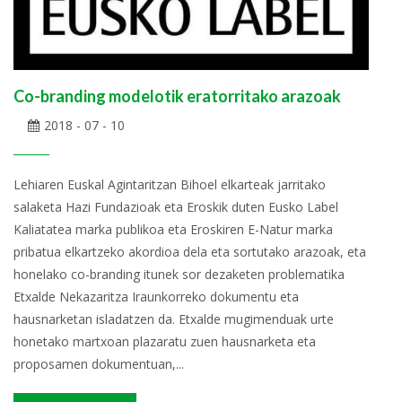
Co-branding modelotik eratorritako arazoak
2018 - 07 - 10
Lehiaren Euskal Agintaritzan Bihoel elkarteak jarritako
salaketa Hazi Fundazioak eta Eroskik duten Eusko Label
Kaliatatea marka publikoa eta Eroskiren E-Natur marka
pribatua elkartzeko akordioa dela eta sortutako arazoak, eta
honelako co-branding itunek sor dezaketen problematika
Etxalde Nekazaritza Iraunkorreko dokumentu eta
hausnarketan isladatzen da. Etxalde mugimenduak urte
honetako martxoan plazaratu zuen hausnarketa eta
proposamen dokumentuan,...