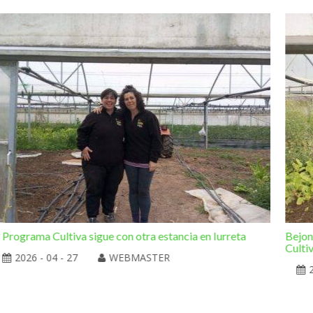
l Programa Cultiva sigue con otra estancia en Iurreta
Bejon
Culti
2026 - 04 - 27
WEBMASTER