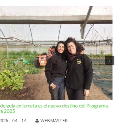
deizula en Iurreta es el nuevo destino del Programa
Otra de l
va 2025
Elorrio
2026 - 04 - 14
WEBMASTER
2026 