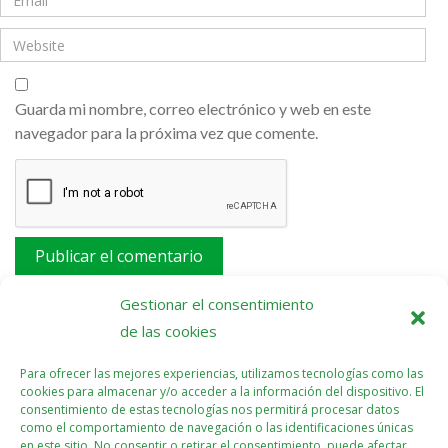
Guarda mi nombre, correo electrónico y web en este
navegador para la próxima vez que comente.
Este sitio usa Akismet para reducir el spam.
Aprende
Gestionar el consentimiento
cómo se procesan los datos de tus comentarios.
de las cookies
Para ofrecer las mejores experiencias, utilizamos tecnologías como las
cookies para almacenar y/o acceder a la información del dispositivo. El
consentimiento de estas tecnologías nos permitirá procesar datos
como el comportamiento de navegación o las identificaciones únicas
en este sitio. No consentir o retirar el consentimiento, puede afectar