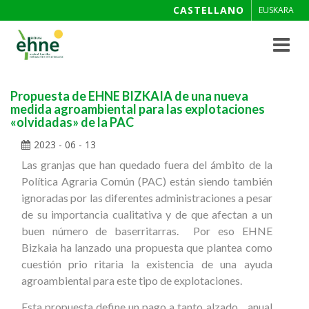
CASTELLANO
EUSKARA
Toggle
navigat
Propuesta de EHNE BIZKAIA de una nueva
medida agroambiental para las explotaciones
«olvidadas» de la PAC
2023 - 06 - 13
Las granjas que han quedado fuera del ámbito de la
Política Agraria Común (PAC) están siendo también
ignoradas por las diferentes administraciones a pesar
de su importancia cualitativa y de que afectan a un
buen número de baserritarras. Por eso EHNE
Bizkaia ha lanzado una propuesta que plantea como
cuestión prio ritaria la existencia de una ayuda
agroambiental para este tipo de explotaciones.
Esta propuesta define un pago a tanto alzado anual