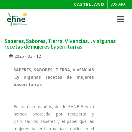
CASTELLANO
EUSKARA
Toggle
navigat
Saberes, Sabores, Tierra, Vivencias… y algunas
recetas de mujeres baserritarras
2026 - 03 - 12
SABERES, SABORES, TIERRA, VIVENCIAS
…
y algunas recetas de mujeres
baserritarras
Recopilación de Mery Ann Garling Infanta
y Gabi Basañez
En los últimos años, desde EHNE Bizkaia
hemos apostado por recuperar y
visibilizar los saberes y el papel que las
mujeres baserritarras han tenido en el