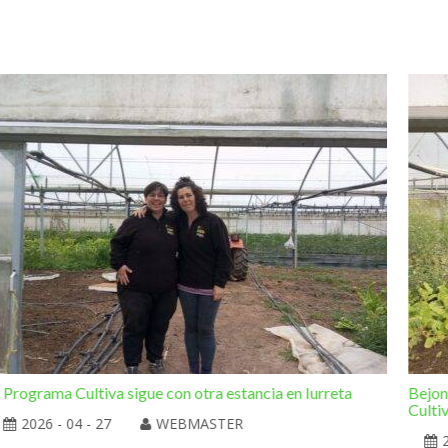
l Programa Cultiva sigue con otra estancia en Iurreta
Bejon
Culti
2026 - 04 - 27
WEBMASTER