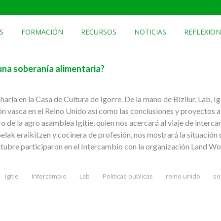
S
FORMACIÓN
RECURSOS
NOTICIAS
REFLEXION
 una soberanía alimentaria?
arla en la Casa de Cultura de Igorre. De la mano de Bizilur, Lab, Ig
ón vasca en el Reino Unido así como las conclusiones y proyectos a
o de la agro asamblea Igitie, quien nos acercará al viaje de interc
lak eraikitzen y cocinera de profesión, nos mostrará la situación 
tubre participaron en el Intercambio con la organización Land Wor
igitie
Intercambio
Lab
Politicas publicas
reino unido
so