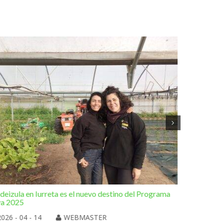
deizula en Iurreta es el nuevo destino del Programa
Otra de l
va 2025
Elorrio
2026 - 04 - 14
WEBMASTER
2026 