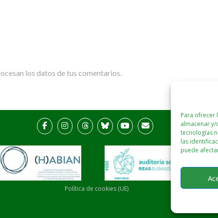
cesan los datos de tus comentarios.
Para ofrecer 
almacenar y/o
tecnologías 
las identifica
puede afectar
Ac
Política de cookies (UE)