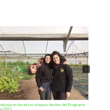
deizula en Iurreta es el nuevo destino del Programa
Otra de l
va 2025
Elorrio