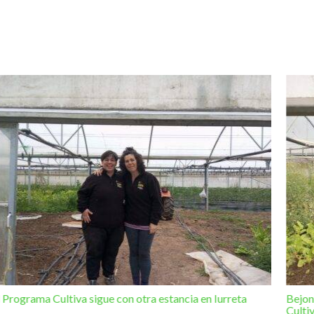
l Programa Cultiva sigue con otra estancia en Iurreta
Bejon
Culti