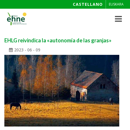
CASTELLANO
EUSKARA
Toggle
navigat
EHLG reivindica la «autonomía de las granjas»
2023 - 06 - 09