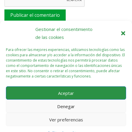
Este sitio usa Akismet para reducir el spam.
Aprende
Gestionar el consentimiento
cómo se procesan los datos de tus comentarios.
de las cookies
Para ofrecer las mejores experiencias, utilizamos tecnologías como las
cookies para almacenar y/o acceder a la información del dispositivo. El
consentimiento de estas tecnologías nos permitirá procesar datos
como el comportamiento de navegación o las identificaciones únicas
en este sitio. No consentir o retirar el consentimiento, puede afectar
negativamente a ciertas características y funciones.
Aceptar
Denegar
Ver preferencias
Política de cookies (UE)