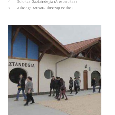
Soloitza Gaztaindegia (Arespalditza)
Azkoaga Artisau-Okintza(Orozko)