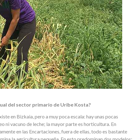
ual del sector primario de Uribe Kosta?
e existe en Bizkaia, pero a muy poca escala: hay unas pocas
o ni vacuno de leche; la mayor parte es horticultura. En
amente en las Encartaciones, fuera de ellas, todo es bastante
omina la agricultura pequeña. En esto predominan dos modelos: