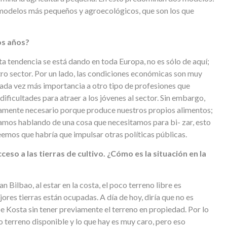
n modelos más pequeños y agroecológicos, que son los que
os años?
Esta tendencia se está dando en toda Europa, no es sólo de aquí;
ro sector. Por un lado, las condiciones económicas son muy
 cada vez más importancia a otro tipo de profesiones que
 dificultades para atraer a los jóvenes al sector. Sin embargo,
amente necesario porque produce nuestros propios alimentos;
amos hablando de una cosa que necesitamos para bi- zar, esto
reemos que habría que impulsar otras políticas públicas.
ceso a las tierras de cultivo. ¿Cómo es la situación en la
Bilbao, al estar en la costa, el poco terreno libre es
ores tierras están ocupadas. A día de hoy, diría que no es
be Kosta sin tener previamente el terreno en propiedad. Por lo
o terreno disponible y lo que hay es muy caro, pero eso