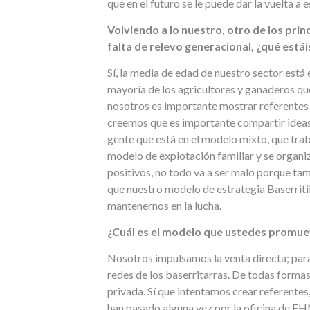
que en el futuro se le puede dar la vuelta a e
Volviendo a lo nuestro, otro de los prin
falta de relevo generacional, ¿qué est
Sí, la media de edad de nuestro sector está
mayoría de los agricultores y ganaderos q
nosotros es importante mostrar referentes 
creemos que es importante compartir ideas.
gente que está en el modelo mixto, que trab
modelo de explotación familiar y se orga
positivos, no todo va a ser malo porque ta
que nuestro modelo de estrategia Baserriti
mantenernos en la lucha.
¿Cuál es el modelo que ustedes promue
Nosotros impulsamos la venta directa; para
redes de los baserritarras. De todas forma
privada. Sí que intentamos crear referentes
han pasado alguna vez por la oficina de EHN