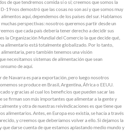
os de que tendremos comida sí o sí; creemos que somos la
ID-19 nos demostró que las cosas no son así y que somos muy
alimentos aquí, dependemos de los países del sur. Hablamos
r muchas perspectivas: nosotros queremos partir desde un
creemos que cada país debería tener derecho a decidir sus
oy es la Organización Mundial del Comercio la que decide qué,
ma alimentario está totalmente globalizado. Por lo tanto,
 alimentaria, pero también tenemos una visión
 que necesitamos sistemas de alimentación que sean
 consumo de aquí.
ur de Navarra es para exportación, pero luego nosotros
comemos se produce en Brasil, Argentina, África o EEUU.
ado y gracias al cual los beneficios que pueden sacar las
e se firman son más importantes que alimentar a la gente y
icalmente y otra de nuestras reivindicaciones es que tiene que
s alimentarios. Antes, en Europa eso existía, se hacía a través
arecido, y creemos que deberíamos volver a ello. Si dejamos la
ay que darse cuenta de que estamos aplastando medio mundo y