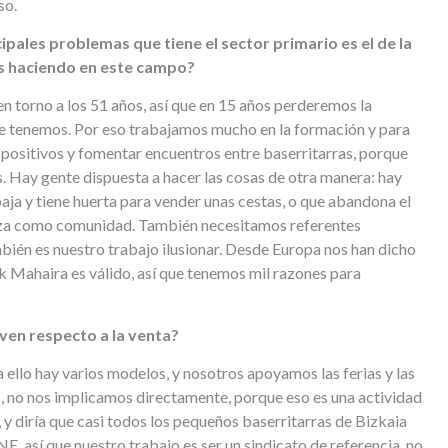
so.
cipales problemas que tiene el sector primario es el de la
áis haciendo en este campo?
 en torno a los 51 años, así que en 15 años perderemos la
ue tenemos. Por eso trabajamos mucho en la formación y para
positivos y fomentar encuentros entre baserritarras, porque
 Hay gente dispuesta a hacer las cosas de otra manera: hay
aja y tiene huerta para vender unas cestas, o que abandona el
niza como comunidad. También necesitamos referentes
mbién es nuestro trabajo ilusionar. Desde Europa nos han dicho
k Mahaira es válido, así que tenemos mil razones para
ven respecto a la venta?
 ello hay varios modelos, y nosotros apoyamos las ferias y las
s, no nos implicamos directamente, porque eso es una actividad
, y diría que casi todos los pequeños baserritarras de Bizkaia
E, así que nuestro trabajo es ser un sindicato de referencia, no