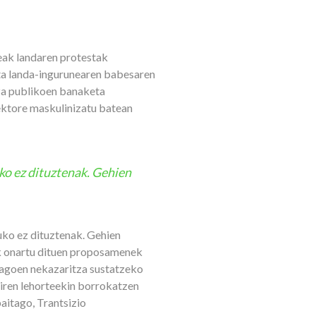
eak landaren protestak
eta landa-ingurunearen babesaren
tza publikoen banaketa
sektore maskulinizatu batean
uko ez dituztenak. Gehien
tuko ez dituztenak. Gehien
ak onartu dituen proposamenek
dagoen nekazaritza sustatzeko
 diren lehorteekin borrokatzen
baitago, Trantsizio