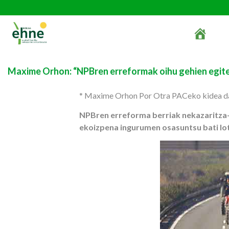
Maxime Orhon: “NPBren erreformak oihu gehien egiten
* Maxime Orhon Por Otra PACeko kidea d
NPBren erreforma berriak nekazaritza-mu
ekoizpena ingurumen osasuntsu bati lot