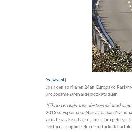
[
ecoavant
]
Joan den apirilaren 24an, Europako Parla
proposamenaren alde bozkatu zuen.
"Fikzioa errealitatea ulertzen saiatzeko mo
2013ko Espainiako Narratiba Sari Nazional
zituztenak kexatzeko, auto-ilara gehiegi 
sektoreari laguntzeko neurri arinak hartu