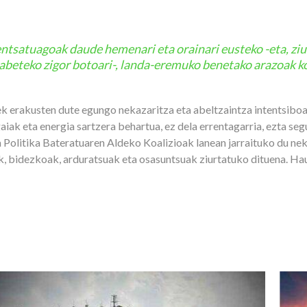
ntsatuagoak daude hemenari eta orainari eusteko -eta, ziu
abeteko zigor botoari-, landa-eremuko benetako arazoak 
tek erakusten dute egungo nekazaritza eta abeltzaintza intentsib
k eta energia sartzera behartua, ez dela errentagarria, ezta segur
 Politika Bateratuaren Aldeko Koalizioak lanean jarraituko du ne
ak, bidezkoak, arduratsuak eta osasuntsuak ziurtatuko dituena. Ha