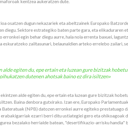
semaforoak kentzea aukeratzen dute.
zioa osatzen dugun nekazariek eta abeltzainek Europako Batzord
n diegu. Sektore estrategiko baten parte gara, eta elikaduraren 
erronkei egin behar diegu aurre, hala nola errenta baxuei, lagun
a eskuratzeko zailtasunari, belaunaldien arteko errelebo zailari, 
 alde egiten du, epe ertain eta luzean gure bizitzak hobet
oihukatzen dutenen ahotsak baino ez dira isiltzen»
 ekintzen alde egiten du, epe ertain eta luzean gure bizitzak hobe
isiltzen. Baina denbora gutxirako. Izan ere, Europako Parlamentu
ka Bateratuak (NPB) datozen erronkei aurre egiteko prestatuago 
 erabakigarriak ezarri berri ditu ustiategiei gero eta ohikoagoak
gurea bezalako herrialde batean, "desertifikazio-arrisku handia" 