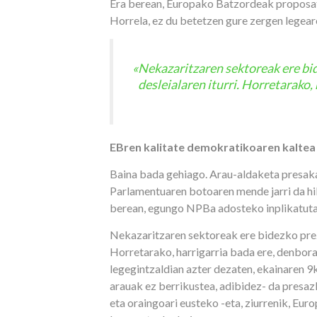
Era berean, Europako Batzordeak proposat
Horrela, ez du betetzen gure zergen legea
«Nekazaritzaren sektoreak ere bid
desleialaren iturri. Horretarako,
EBren kalitate demokratikoaren kaltea
Baina bada gehiago. Arau-aldaketa presaka 
Parlamentuaren botoaren mende jarri da hi
berean, egungo NPBa adosteko inplikatutak
Nekazaritzaren sektoreak ere bidezko prezi
Horretarako, harrigarria bada ere, denbora 
legegintzaldian azter dezaten, ekainaren 
arauak ez berrikustea, adibidez- da pres
eta oraingoari eusteko -eta, ziurrenik, E