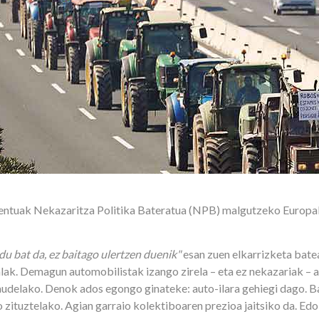
mentuak Nekazaritza Politika Bateratua (NPB) malgutzeko Europ
du bat da, ez baitago ulertzen duenik"
esan zuen elkarrizketa bate
ak. Demagun automobilistak izango zirela – eta ez nekazariak – 
daudelako. Denok ados egongo ginateke: auto-ilara gehiegi dago. 
ko zituztelako. Agian garraio kolektiboaren prezioa jaitsiko da.