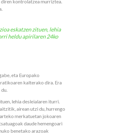
diren kontrolatzea murriztea.
a.
ioa eskatzen zituen, lehia
orri heldu apirilaren 24ko
 gabe, eta Europako
atikoaren kalterako dira. Era
 du.
n, lehia desleialaren iturri.
tzitik, airean utzi du, hurrengo
ioarteko merkatuetan jokoaren
entsatuagoak daude hemengoari
remuko benetako arazoak