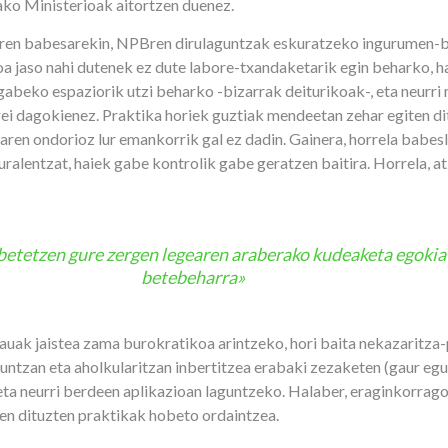
ko Ministerioak aitortzen duenez.
en babesarekin, NPBren dirulaguntzak eskuratzeko ingurumen-
koa jaso nahi dutenek ez dute labore-txandaketarik egin beharko, 
 gabeko espaziorik utzi beharko -bizarrak deiturikoak-, eta neurr
rrei dagokienez. Praktika horiek guztiak mendeetan zehar egiten di
raren ondorioz lur emankorrik gal ez dadin. Gainera, horrela babe
aturalentzat, haiek gabe kontrolik gabe geratzen baitira. Horrela, a
etetzen gure zergen legearen araberako kudeaketa egokia 
betebeharra»
rauak jaistea zama burokratikoa arintzeko, hori baita nekazaritza
kuntzan eta aholkularitzan inbertitzea erabaki zezaketen (gaur eg
 eta neurri berdeen aplikazioan laguntzeko. Halaber, eraginkorrag
zen dituzten praktikak hobeto ordaintzea.