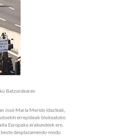
ako Batzordearen
an José María Merido idazleak,
autoekin errepideak blokeatuko
Baita Europako erakundeek ere,
 Edo beste desplazamendu-modu