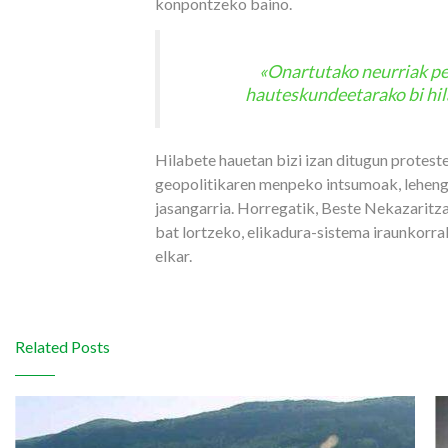
konpontzeko baino.
«Onartutako neurriak pe
hauteskundeetarako bi hil
Hilabete hauetan bizi izan ditugun protes
geopolitikaren menpeko intsumoak, lehengaia
jasangarria. Horregatik, Beste Nekazaritza
bat lortzeko, elikadura-sistema iraunkorr
elkar.
Related Posts