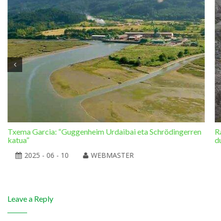
Txema Garcia: “Guggenheim Urdaibai eta Schrödingerren
R
katua”
d
2025 - 06 - 10
WEBMASTER
Leave a Reply