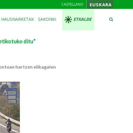
EUSKARA
CASTELLANO
HAUSNARKETAK
SAKONKI
ETXALDE
etikotuko ditu”
kontuan hartzen elikagaien