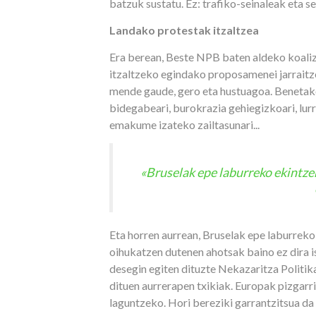
batzuk sustatu. Ez: trafiko-seinaleak eta 
Landako protestak itzaltzea
Era berean, Beste NPB baten aldeko koali
itzaltzeko egindako proposamenei jarraitze
mende gaude, gero eta hustuagoa. Benetako 
bidegabeari, burokrazia gehiegizkoari, lurr
emakume izateko zailtasunari...
«Bruselak epe laburreko ekintzen
Eta horren aurrean, Bruselak epe laburreko
oihukatzen dutenen ahotsak baino ez dira 
desegin egiten dituzte Nekazaritza Politi
dituen aurrerapen txikiak. Europak pizgarri
laguntzeko. Hori bereziki garrantzitsua da 