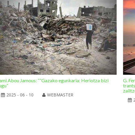
ami Abou Jamous: “”Gazako egunkaria: Heriotza bizi
G. Fe
ugu”
trant
zailtz
2025 - 06 - 10
WEBMASTER