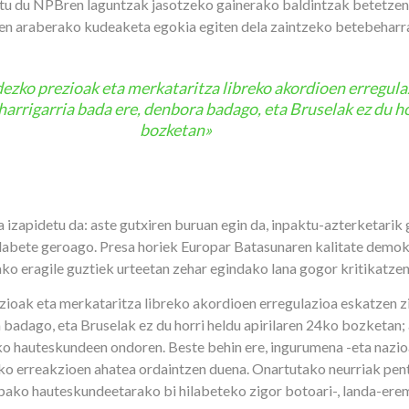
u du NPBren laguntzak jasotzeko gainerako baldintzak betetzen 
ren araberako kudeaketa egokia egiten dela zaintzeko betebeharr
ezko prezioak eta merkataritza libreko akordioen erregulaz
 harrigarria bada ere, denbora badago, eta Bruselak ez du h
bozketan»
izapidetu da: aste gutxiren buruan egin da, inpaktu-azterketarik
labete geroago. Presa horiek Europar Batasunaren kalitate demokr
o eragile guztiek urteetan zehar egindako lana gogor kritikatzen
oak eta merkataritza libreko akordioen erregulazioa eskatzen zitue
badago, eta Bruselak ez du horri heldu apirilaren 24ko bozketan; ai
9ko hauteskundeen ondoren. Beste behin ere, ingurumena -eta naz
azko erreakzioen ahatea ordaintzen duena. Onartutako neurriak p
uropako hauteskundeetarako bi hilabeteko zigor botoari-, landa-e