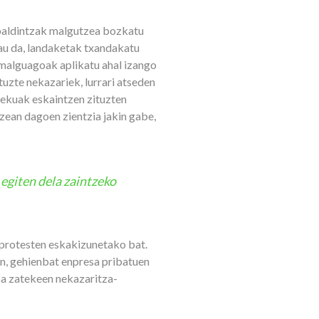
baldintzak malgutzea bozkatu
hau da, landaketak txandakatu
i malguagoak aplikatu ahal izango
tuzte nekazariek, lurrari atseden
slekuak eskaintzen zituzten
tzean dagoen zientzia jakin gabe,
egiten dela zaintzeko
-protesten eskakizunetako bat.
un, gehienbat enpresa pribatuen
oa zatekeen nekazaritza-