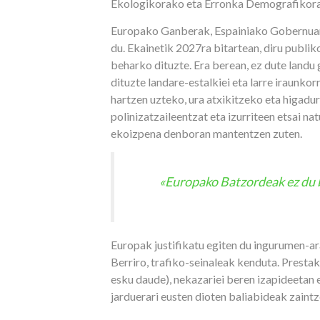
Ekologikorako eta Erronka Demografikora
Europako Ganberak, Espainiako Gobernuar
du. Ekainetik 2027ra bitartean, diru publi
beharko dituzte. Era berean, ez dute landu
dituzte landare-estalkiei eta larre iraunko
hartzen uzteko, ura atxikitzeko eta higadu
polinizatzaileentzat eta izurriteen etsai n
ekoizpena denboran mantentzen zuten.
«Europako Batzordeak ez du b
Europak justifikatu egiten du ingurumen-a
Berriro, trafiko-seinaleak kenduta. Presta
esku daude), nekazariei beren izapideetan
jarduerari eusten dioten baliabideak zaint