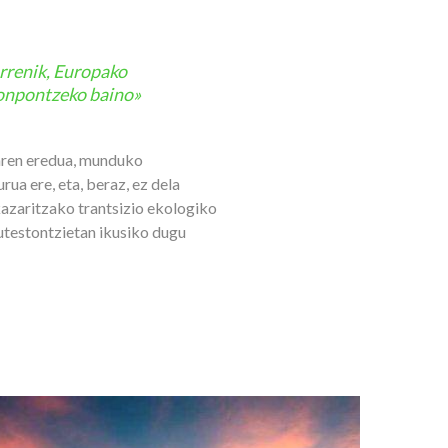
rrenik, Europako
konpontzeko baino»
oaren eredua, munduko
ua ere, eta, beraz, ez dela
kazaritzako trantsizio ekologiko
utestontzietan ikusiko dugu