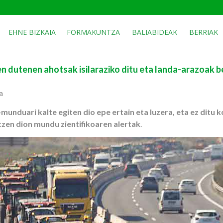
EHNE BIZKAIA
FORMAKUNTZA
BALIABIDEAK
BERRIAK
 dutenen ahotsak isilaraziko ditu eta landa-arazoak b
a
nduari kalte egiten dio epe ertain eta luzera, eta ez ditu 
zen dion mundu zientifikoaren alertak
.