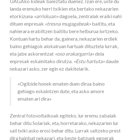
UAGAko kideak baieztatu duenez. Izan ere, uste du
landa eremuko herri txikien eta bertako nekazarien
etorkizuna
«arriskuan»
dagoela, zentralak eraiki nahi
dituen enpresak
«tresna mugagabeak»
baititu, eta
nahierara erabiltzen baititu bere helburua lortzeko.
Kontuan hartu behar da, gainera, nekazarien erdiek
baino gehiagok alokairuan hartuak dituztela lurrak,
eta jabe askorentzat
«oso erakargarria»
dela
enpresak eskainitako dirutza.
«Estu hartuta»
daude
nekazari asko, zer egin ez dakitelarik.
«Ogibide honek ematen duen dirua baino
gehiago eskaintzen dute, eta asko amore
ematen ari dira»
Zentral fotovoltaikoak egiteko, lur eremu zabalak
behar ditu Solariak, eta, horretarako, nekazarien lur
sail txiki asko erosi behar ditu. Lurrak saltzeko prest
dira hainbat nekazari, eta beste batzuek egoerak