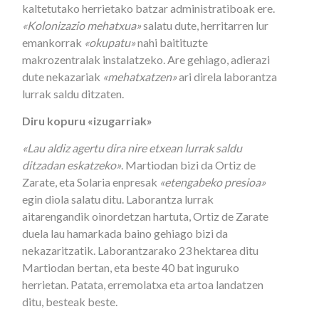
kaltetutako herrietako batzar administratiboak ere.
«Kolonizazio mehatxua»
salatu dute, herritarren lur
emankorrak
«okupatu»
nahi baitituzte
makrozentralak instalatzeko. Are gehiago, adierazi
dute nekazariak
«mehatxatzen»
ari direla laborantza
lurrak saldu ditzaten.
Diru kopuru «izugarriak»
«Lau aldiz agertu dira nire etxean lurrak saldu
ditzadan eskatzeko»
. Martiodan bizi da Ortiz de
Zarate, eta Solaria enpresak
«etengabeko presioa»
egin diola salatu ditu. Laborantza lurrak
aitarengandik oinordetzan hartuta, Ortiz de Zarate
duela lau hamarkada baino gehiago bizi da
nekazaritzatik. Laborantzarako 23 hektarea ditu
Martiodan bertan, eta beste 40 bat inguruko
herrietan. Patata, erremolatxa eta artoa landatzen
ditu, besteak beste.