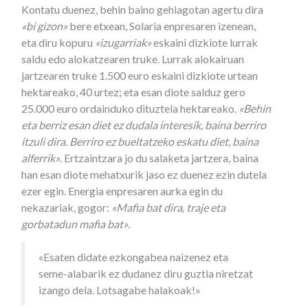
Kontatu duenez, behin baino gehiagotan agertu dira
«bi gizon»
bere etxean, Solaria enpresaren izenean,
eta diru kopuru
«izugarriak»
eskaini dizkiote lurrak
saldu edo alokatzearen truke. Lurrak alokairuan
jartzearen truke 1.500 euro eskaini dizkiote urtean
hektareako, 40 urtez; eta esan diote salduz gero
25.000 euro ordainduko dituztela hektareako.
«Behin
eta berriz esan diet ez dudala interesik, baina berriro
itzuli dira. Berriro ez bueltatzeko eskatu diet, baina
alferrik»
. Ertzaintzara jo du salaketa jartzera, baina
han esan diote mehatxurik jaso ez duenez ezin dutela
ezer egin. Energia enpresaren aurka egin du
nekazariak, gogor:
«Mafia bat dira, traje eta
gorbatadun mafia bat»
.
«Esaten didate ezkongabea naizenez eta
seme-alabarik ez dudanez diru guztia niretzat
izango dela. Lotsagabe halakoak!»