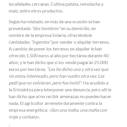
localidades cercanas. Cultiva patata, remolacha y
maíz, entre otros productos.
Según ha relatado, en más de una ocasión se han
presentado
"dos hombres"
en su domicilio, en
nombre de la empresa Solaria, ofreciéndole
cantidades
"ingentes"
por vender o alquilar terrenos.
A cambio de poner los terrenos en alquiler le han
ofrecido 1.500 euros al año por hectárea durante 40
años; y le han dicho que si los vende pagarán 25.000
euros por hectárea.
"Les he dicho una y otra vez que
no estoy interesado, pero han vuelto otra vez. Les
pedí que no volvieran, pero fue inútil"
. Ha acudido a
la Ertzaintza para interponer una denuncia, pero allí le
han dicho que al no recibir amenazas no pueden hacer
nada. El agricultor arremete duramente contra la
empresa energética:
«Son una mafia, una mafia con
traje y corbata»
.