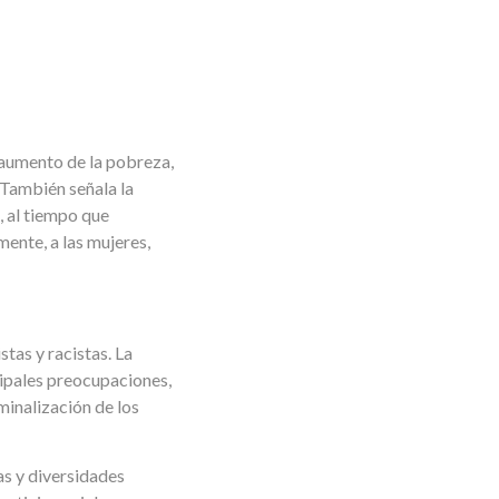
 aumento de la pobreza,
 También señala la
, al tiempo que
mente, a las mujeres,
tas y racistas. La
cipales preocupaciones,
minalización de los
as y diversidades