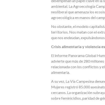
desempeñan un papel clave en la lu
ambiental. La Agroecología Campes
neoliberal que amenaza los ecosis
agroecológica en manos del campe
No obstante, el modelo capitalist
territorios. Nos matan con el ext
que nos endeudan, expulsándonos de
Crisis alimentaria y violencia e
El informe Panorama Global Huma
advierte que más de 280 millones 
relacionada con los conflictos y 
alimentaria.
A su vez, La Vía Campesina denunc
Mujeres registró 85.000 asesinato
cercanos. La organización subraya 
sobre feminicidios, paridad de gé