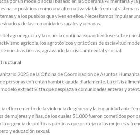
cha por un modelo social basado en la Soberanía Alimentaria y la ju
ina se posiciona como una alternativa viable frente al sistema capi
temas y a los pueblos que viven en ellos. Necesitamos impulsar un
sinado y de las comunidades rurales y urbanas.
a del agronegocio y la minería continúa expandiéndose sobre nues
ractivismo agrícola, los agrotóxicos y prácticas de esclavitud mod
 nuestras tierras, agravando la crisis ambiental y social.
structural
nitario 2025 de la Oficina de Coordinación de Asuntos Humanit
de personas enfrentan hambre aguda diariamente. La crisis alimen
el modelo extractivista que desplaza a comunidades enteras y atent
ia el incremento de la violencia de género y la impunidad ante fe
s de mujeres y niñas, de los cuales 51.000 fueron cometidos por pa
la urgencia de políticas públicas que protejan a las mujeres y fren
nero y educación sexual.