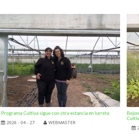
l Programa Cultiva sigue con otra estancia en Iurreta
Bejon
Culti
2026 - 04 - 27
WEBMASTER