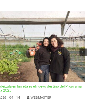
deizula en Iurreta es el nuevo destino del Programa
Otra de l
va 2025
Elorrio
2026 - 04 - 14
WEBMASTER
2026 