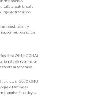
sticia social y
talista, patriarcal y
a urgente transición
tros ecosistemas y
erna, con microcréditos
arios de la ONU (OCHA)
taria está directamente
a contra la soberanía
minicidios. En 2023, ONU
rejas o familiares
en la anulación de leyes