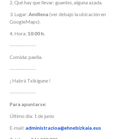
2.⁠ ⁠Qué hay que llevar: guantes, alguna azada.
3.⁠ Lugar:
Amillena
(ver debajo la ubicación en
GoogleMaps).
4. Hora:
10:00 h.
--------------
Comida: paella.
--------------
¡ Habrá Txikigune !
--------------
Para apuntarse
:
Último día: 1 de junio
E-mail:
administrazioa@ehnebizkaia.eus