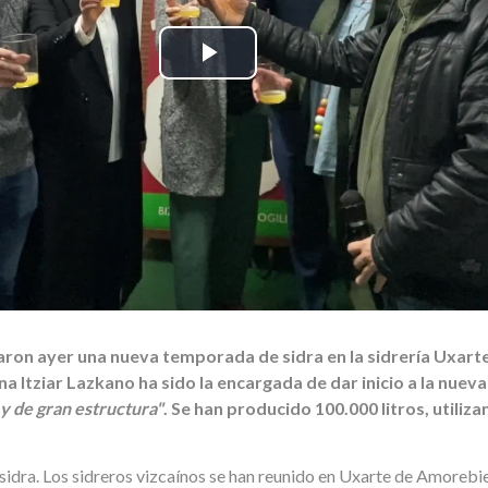
ron ayer una nueva temporada de sidra en la sidrería Uxart
ína Itziar Lazkano ha sido la encargada de dar inicio a la nue
 y de gran estructura"
. Se han producido 100.000 litros, utili
dra. Los sidreros vizcaínos se han reunido en Uxarte de Amorebie