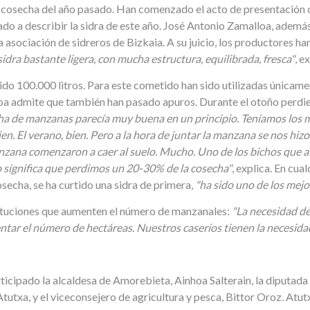
a cosecha del año pasado. Han comenzado el acto de presentación 
do a describir la sidra de este año. José Antonio Zamalloa, ademá
la asociación de sidreros de Bizkaia. A su juicio, los productores h
sidra bastante ligera, con mucha estructura, equilibrada, fresca"
, e
ido 100.000 litros. Para este cometido han sido utilizadas únicam
alloa admite que también han pasado apuros. Durante el otoño perdi
ha de manzanas parecía muy buena en un principio. Teníamos los 
en. El verano, bien. Pero a la hora de juntar la manzana se nos hiz
ana comenzaron a caer al suelo. Mucho. Uno de los bichos que af
 significa que perdimos un 20-30% de la cosecha"
, explica. En cua
osecha, se ha curtido una sidra de primera,
"ha sido uno de los mejo
stituciones que aumenten el número de manzanales:
"La necesidad d
ar el número de hectáreas. Nuestros caseríos tienen la necesidad
rticipado la alcaldesa de Amorebieta, Ainhoa Salterain, la diputada
utxa, y el viceconsejero de agricultura y pesca, Bittor Oroz. Atut