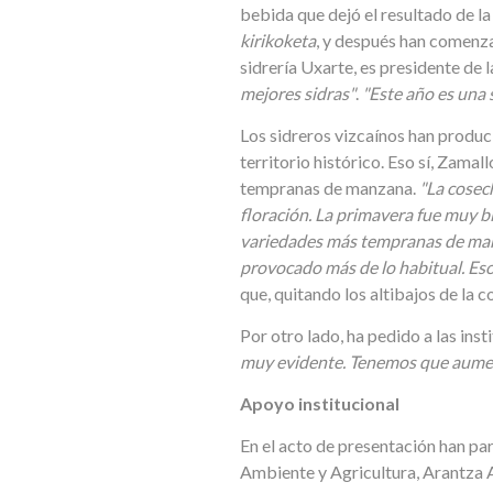
bebida que dejó el resultado de l
kirikoketa
, y después han comenza
sidrería Uxarte, es presidente de 
mejores sidras"
.
"Este año es una 
Los sidreros vizcaínos han produc
territorio histórico. Eso sí, Zam
tempranas de manzana.
"La cosec
floración. La primavera fue muy bi
variedades más tempranas de manz
provocado más de lo habitual. Eso
que, quitando los altibajos de la c
Por otro lado, ha pedido a las in
muy evidente. Tenemos que aument
Apoyo institucional
En el acto de presentación han pa
Ambiente y Agricultura, Arantza At