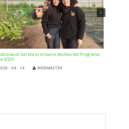
deizula en Iurreta es el nuevo destino del Programa
Otra de l
va 2025
Elorrio
2026 - 04 - 14
WEBMASTER
2026 