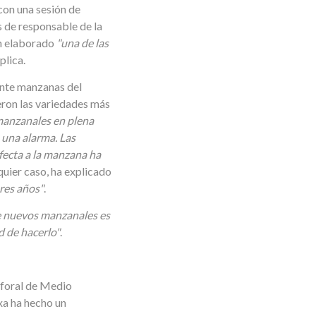
con una sesión de
s de responsable de la
an elaborado
"una de las
xplica.
ente manzanas del
eron las variedades más
manzanales en plena
o una alarma. Las
ecta a la manzana ha
lquier caso, ha explicado
res años"
.
e nuevos manzanales es
 de hacerlo"
.
 foral de Medio
xa ha hecho un