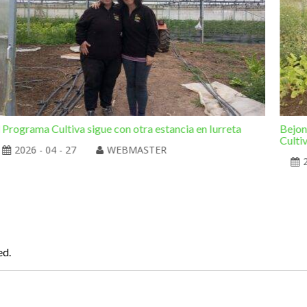
l Programa Cultiva sigue con otra estancia en Iurreta
Bejon
Culti
2026 - 04 - 27
WEBMASTER
ed.