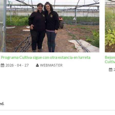
l Programa Cultiva sigue con otra estancia en Iurreta
Bejon
Culti
2026 - 04 - 27
WEBMASTER
ed.