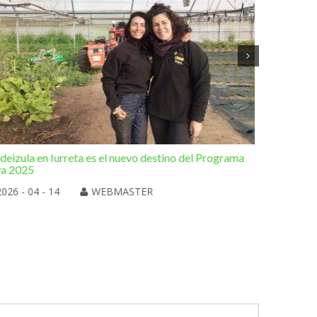
deizula en Iurreta es el nuevo destino del Programa
Otra de l
va 2025
Elorrio
2026 - 04 - 14
WEBMASTER
2026 