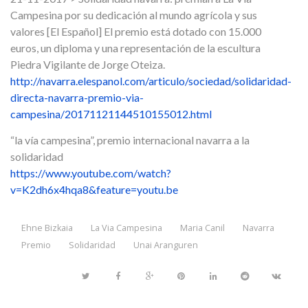
Campesina por su dedicación al mundo agrícola y sus
valores [El Español] El premio está dotado con 15.000
euros, un diploma y una representación de la escultura
Piedra Vigilante de Jorge Oteiza.
http://navarra.elespanol.com/articulo/sociedad/solidaridad-
directa-navarra-premio-via-
campesina/20171121144510155012.html
“la vía campesina”, premio internacional navarra a la
solidaridad
https://www.youtube.com/watch?
v=K2dh6x4hqa8&feature=youtu.be
Ehne Bizkaia
La Via Campesina
Maria Canil
Navarra
Premio
Solidaridad
Unai Aranguren