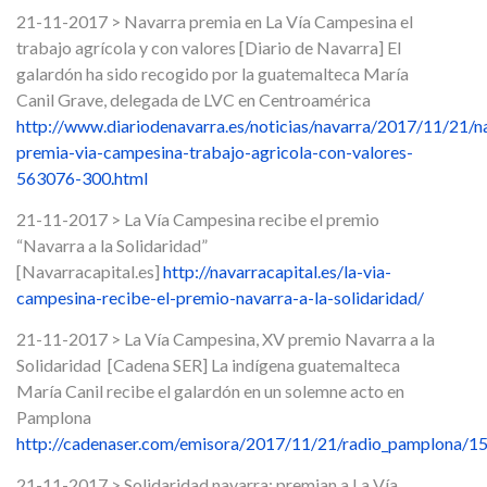
21-11-2017 > Navarra premia en La Vía Campesina el
trabajo agrícola y con valores [Diario de Navarra] El
galardón ha sido recogido por la guatemalteca María
Canil Grave, delegada de LVC en Centroamérica
http://www.diariodenavarra.es/noticias/navarra/2017/11/21/n
premia-via-campesina-trabajo-agricola-con-valores-
563076-300.html
21-11-2017 > La Vía Campesina recibe el premio
“Navarra a la Solidaridad”
[Navarracapital.es]
http://navarracapital.es/la-via-
campesina-recibe-el-premio-navarra-a-la-solidaridad/
21-11-2017 > La Vía Campesina, XV premio Navarra a la
Solidaridad [Cadena SER] La indígena guatemalteca
María Canil recibe el galardón en un solemne acto en
Pamplona
http://cadenaser.com/emisora/2017/11/21/radio_pamplona/
21-11-2017 > Solidaridad navarra: premian a La Vía