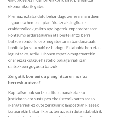
ekonomikorik gabe.
Premiaz eztabaidatu behar dugu zer esan nahi duen
—gaur eta hemen— planifikatzeak, logika ez-
eraldatzaileek, mikro apologetek, enperadorearen
kontsumo arduratsuaren eta beste jantzi berri
batzuen ondorio oso mugatuetara abandonatuak,
bahituta jarraitu nahi ez badugu. Eztabaida horretan
laguntzeko, artikulu honen espazio mugatuarekin,
onar iezazkidazue hasteko baliagarriak izan
daitezkeen gogoeta batzuk.
Zergatik komeni da plangintzaren nozioa
berreskuratzea?
Kapitalismoak sortzen dituen banaketazko
justiziaren eta suntsipen ekosistemikoaren arazo
ikaragarriek ez dute zerikusirik lanpostuan klaseak
izatearekin bakarrik, eta, beraz, ezin dute adabakirik