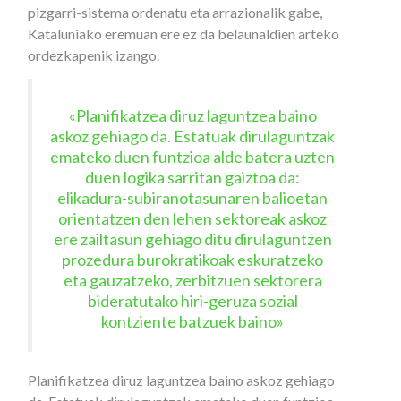
pizgarri-sistema ordenatu eta arrazionalik gabe,
Kataluniako eremuan ere ez da belaunaldien arteko
ordezkapenik izango.
«Planifikatzea diruz laguntzea baino
askoz gehiago da. Estatuak dirulaguntzak
emateko duen funtzioa alde batera uzten
duen logika sarritan gaiztoa da:
elikadura-subiranotasunaren balioetan
orientatzen den lehen sektoreak askoz
ere zailtasun gehiago ditu dirulaguntzen
prozedura burokratikoak eskuratzeko
eta gauzatzeko, zerbitzuen sektorera
bideratutako hiri-geruza sozial
kontziente batzuek baino»
Planifikatzea diruz laguntzea baino askoz gehiago