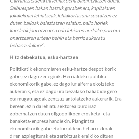
Garrantzitsuena da lehiak dena baldintzatzen duela.
Salbuespen bakan batzuk gorabehera, kapitalaren
jokalekuan lehiatzeak, lehiakortasuna sustatzen ez
duten balioak baieztatzen saiatuz, balio horiek
kareletik jaurtitzearen edo lehiaren aurkako porrota
onartzearen artean behin eta berriz aukeratu
2
beharra dakar»
.
Hitz debekatua, esku-hartzea
Politikatik ekonomiaren esku-hartze despotikorik
gabe, ez dago zer eginik. Herrialdeko politika
ekonomikorik gabe, ez dago lur alferra ekoizteko
aukerarik, eta ez dago ura bezalako baliabide gero
eta mugatuagoak zentzuz antolatzeko aukerarik. Era
berean, ezin da lehiatu sektorea burdinaz
gobernatzen duten oligopolikoen erosketa- eta
banaketa-enpresa handiekin. Plangintza
ekonomikorik gabe eta lurraldean beharrezkoak
diren azpiegiturak eta zerbitzuak eraikiko dituen