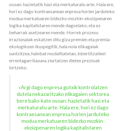
osoan: hazietatik hasi eta merkaturatu arte. Hala ere,
hori ez dago kontraesanean enpresa horien jarduteko
modua merkatuaren bidezko mozkin-ekoizpenaren
logika kapitalistaren mende dagoelako, eta ez
beharrak asetzearen mende. Horrek prozesu
irrazionalak eskatzen ditu giza premien eta premia
ekologikoen ikuspegitik, hala nola elikagaiak
suntsitzea, hainbat modalitatetan, inbertitzaileei
errentagarritasuna ziurtatzen dieten prezioak
lortzeko.
«Argi dago enpresa gutxik kontrolatzen
dutela nekazaritzako elikagaien sektorea
bere balio-kate osoan: hazietatik hasi eta
merkaturatu arte. Hala ere, hori ez dago
kontraesanean enpresa horien jarduteko
modua merkatuaren bidezko mozkin-
ekoizpenaren logika kapitalistaren