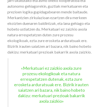
jarri ukatutako eta asmo oneko kooperatiba eta
autonomo gehiagorekin, guztiak merkatuaren eta
prezioen logika gupidagabearen mende baitaude.
Merkantzien zirkulazioan ezartzen dira merkeen
ekoizten duenaren baldintzak, eta lana gehiago eta
hobeto ustiatzen du. Merkatuari ez zaizkio axola
natura errespetatzen duten zure prozesu
ekologikoak, ezta zure erosketa arduratsuak ere.
Bizirik irauten saiatzen ari bazara, nik baino hobeto
dakizu: merkatuari prezioak bakarrik axola zaizkio.
«Merkatuari ez zaizkio axola zure
prozesu ekologikoak eta natura
errespetatzen dutenak, ezta zure
erosketa arduratsuak ere. Bizirik irauten
saiatzen ari bazara, nik baino hobeto
dakizu: merkatuari prezioak bakarrik
axola zaizkio»