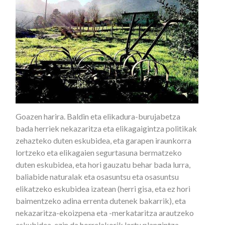
Goazen harira. Baldin eta elikadura-burujabetza
bada herriek nekazaritza eta elikagaigintza politikak
zehazteko duten eskubidea, eta garapen iraunkorra
lortzeko eta elikagaien segurtasuna bermatzeko
duten eskubidea, eta hori gauzatu behar bada lurra,
baliabide naturalak eta osasuntsu eta osasuntsu
elikatzeko eskubidea izatean (herri gisa, eta ez hori
baimentzeko adina errenta dutenek bakarrik), eta
nekazaritza-ekoizpena eta -merkataritza arautzeko
eskubidea, ezin da horrelakorik lortu plangintza