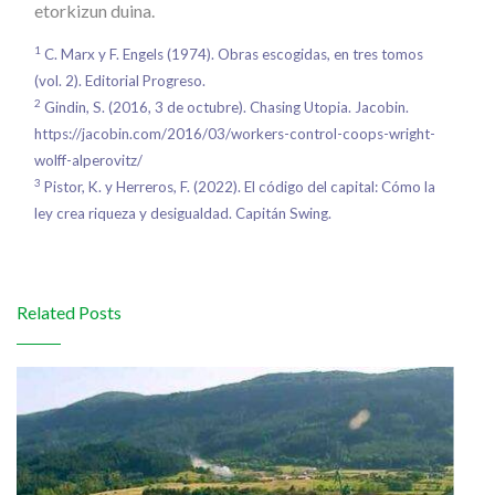
etorkizun duina.
1
C. Marx y F. Engels (1974). Obras escogidas, en tres tomos
(vol. 2). Editorial Progreso.
2
Gindin, S. (2016, 3 de octubre). Chasing Utopia. Jacobin.
https://jacobin.com/2016/03/workers-control-coops-wright-
wolff-alperovitz/
3
Pistor, K. y Herreros, F. (2022). El código del capital: Cómo la
ley crea riqueza y desigualdad. Capitán Swing.
Related Posts