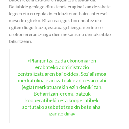
Baliabide gehiago dituztenek eragina izan dezakete
legeen eta erregulazioen idazketan, haien interesei
mesede egiteko. Bitartean, guk borondatez uko
egiten diogu, inozo, estatua gehiengoaren interes
orokorrei erantzungo dien mekanismo demokratiko
bihurtzeari.
«Plangintza ez da ekonomiaren
erabateko administrazio
zentralizatuaren baliokidea. Sozialismoa
merkatukoa ezin izateak ez du esan nahi
(egia) merkatuarekin ezin denik izan.
Beharrizan-eremu batzuk
kooperatibekin eta kooperatibek
sortutako asebetetzeekin bete ahal
izango dira»