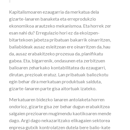
Kapitalismoaren ezaugarria da merkatua dela
gizarte-lanaren banaketa eta erreprodukzio
ekonomikoa arautzeko mekanismoa. Eta horrek zer
esan nahi du? Erregulazio hori ez da ekoizpen-
bitartekoen jabetza pribatuan bakarrik oinarritzen,
baliabideak ausaz esleitzean ere oinarritzen da, hau
da, ausaz erabakitzeko prozesua da, planifikatu
gabea. Eta, bigarrenik, ondasunen eta zerbitzuen
balioaren zeharkako kontabilitatea du ezaugarri,
dirutan, prezioak eratuz. Lan pribatuak baliozkotu
egin behar dira merkatuan produktuak salduta,
gizarte-lanaren parte gisa aitortuak izateko.
Merkatuaren bidezko lanaren antolaketa horren
ondorioz, gizarte gisa zer behar dugun erabakitzea
salgaien prezioaren mugimendu kaotikoaren mende
dago. Argi dago nekazaritzako elikagaien sektorea
enpresa gutxik kontrolatzen dutela bere balio-kate