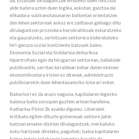
da. Estatuak dirulaguntzak emateko duen funtzioa
alde batera uzten duen logika, askotan, gaiztoa da:
elikadura-subiranotasunaren balioetan orientatzen
den lehen sektoreak askoz ere zailtasun gehiago ditu
dirulaguntzen prozedura burokratikoak eskuratzeko
eta gauzatzeko, zerbitzuen sektorera bideratutako
hiri-geruza sozial kontziente batzuek baino.
Ekonomia Sozial eta Solidarioa deiturikoa
hipertrofiatu egin da hirugarren sektorean, baliabide
publikoekin, sarritan lurraldean behar duten ekimen
ekonomikoetara iristen ez direnak, administrazio
publikoarekin duen lehentasunezko loturari esker.
Baina hori ez da arazo nagusia, kapitalaren legezko
babesa baita sorospen guztien artean handiena,
Katharina Pistor3k azaldu digunez. Liberalek
kritikatu egiten dituzte gobernuak sektore jakin
batzuei ematen dizkien dirulaguntzak, merkatuko
esku-hartzeak direlako, paguitak; baina kapitalaren
babes legala estatuaren laguntza basatia da.