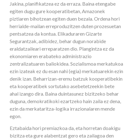
Jakina, planifikatzea ez da erraza. Baina etengabe
egiten dugu gure kooperatibetan, Amazonek
piztiaren bihotzean egiten duen bezala. Ordena hori
herrialde-mailan erreproduzitzen duten prozesuetan
pentsatzea da kontua. Elikaduraren Gizarte
Segurantzak, adibidez, behar dugun norabide
eraldatzaileari erreparatzen dio. Plangintza ez da
ekonomiaren erabateko administrazio
zentralizatuaren baliokidea. Sozialismoa merkatukoa
ezin izateak ez du esan nahi (egia) merkatuarekin ezin
denik izan. Beharrizan-eremu batzuk kooperatibekin
eta kooperatibek sortutako asebetetzeekin bete
ahal izango dira. Baina duintasunez bizitzeko behar
duguna, demokratikoki ezartzeko hain zaila ez dena,
ezin da merkataritza-logika irrazionalaren mende
egon.
Eztabaida hori premiazkoa da, eta horretan doakigu
bizitza eta gure alabentzat gero eta zailagoa den