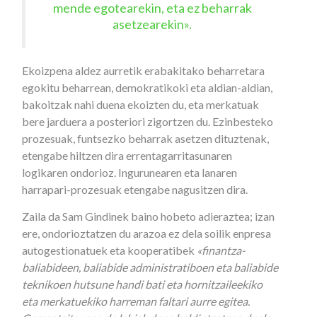
mende egotearekin, eta ez beharrak
asetzearekin».
Ekoizpena aldez aurretik erabakitako beharretara
egokitu beharrean, demokratikoki eta aldian-aldian,
bakoitzak nahi duena ekoizten du, eta merkatuak
bere jarduera a posteriori zigortzen du. Ezinbesteko
prozesuak, funtsezko beharrak asetzen dituztenak,
etengabe hiltzen dira errentagarritasunaren
logikaren ondorioz. Ingurunearen eta lanaren
harrapari-prozesuak etengabe nagusitzen dira.
Zaila da Sam Gindinek baino hobeto adieraztea; izan
ere, ondorioztatzen du arazoa ez dela soilik enpresa
autogestionatuek eta kooperatibek
«finantza-
baliabideen, baliabide administratiboen eta baliabide
teknikoen hutsune handi bati eta hornitzaileekiko
eta merkatuekiko harreman faltari aurre egitea.