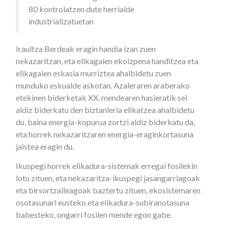
80 kontrolatzen dute herrialde
industrializatuetan
Iraultza Berdeak eragin handia izan zuen
nekazaritzan, eta elikagaien ekoizpena handitzea eta
elikagaien eskasia murriztea ahalbidetu zuen
munduko eskualde askotan. Azaleraren araberako
etekinen biderketak XX. mendearen hasieratik sei
aldiz biderkatu den biztanleria elikatzea ahalbidetu
du, baina energia-kopurua zortzi aldiz biderkatu da,
eta horrek nekazaritzaren energia-eraginkortasuna
jaistea eragin du.
Ikuspegi horrek elikadura-sistemak erregai fosilekin
lotu zituen, eta nekazaritza-ikuspegi jasangarriagoak
eta birsortzaileagoak baztertu zituen, ekosistemaren
osotasunari eusteko eta elikadura-subiranotasuna
babesteko, ongarri fosilen mende egon gabe.