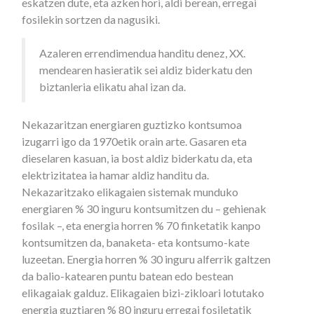
eskatzen dute, eta azken hori, aldi berean, erregai
fosilekin sortzen da nagusiki.
Azaleren errendimendua handitu denez, XX.
mendearen hasieratik sei aldiz biderkatu den
biztanleria elikatu ahal izan da.
Nekazaritzan energiaren guztizko kontsumoa
izugarri igo da 1970etik orain arte. Gasaren eta
dieselaren kasuan, ia bost aldiz biderkatu da, eta
elektrizitatea ia hamar aldiz handitu da.
Nekazaritzako elikagaien sistemak munduko
energiaren % 30 inguru kontsumitzen du – gehienak
fosilak –, eta energia horren % 70 finketatik kanpo
kontsumitzen da, banaketa- eta kontsumo-kate
luzeetan. Energia horren % 30 inguru alferrik galtzen
da balio-katearen puntu batean edo bestean
elikagaiak galduz. Elikagaien bizi-zikloari lotutako
energia guztiaren % 80 inguru erregai fosiletatik