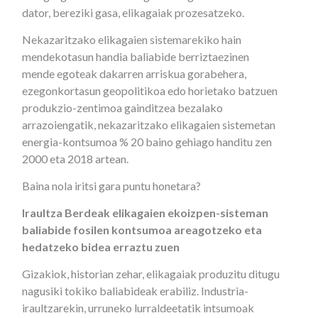
dator, bereziki gasa, elikagaiak prozesatzeko.
Nekazaritzako elikagaien sistemarekiko hain
mendekotasun handia baliabide berriztaezinen
mende egoteak dakarren arriskua gorabehera,
ezegonkortasun geopolitikoa edo horietako batzuen
produkzio-zentimoa gainditzea bezalako
arrazoiengatik, nekazaritzako elikagaien sistemetan
energia-kontsumoa % 20 baino gehiago handitu zen
2000 eta 2018 artean.
Baina nola iritsi gara puntu honetara?
Iraultza Berdeak elikagaien ekoizpen-sisteman
baliabide fosilen kontsumoa areagotzeko eta
hedatzeko bidea erraztu zuen
Gizakiok, historian zehar, elikagaiak produzitu ditugu
nagusiki tokiko baliabideak erabiliz. Industria-
iraultzarekin, urruneko lurraldeetatik intsumoak