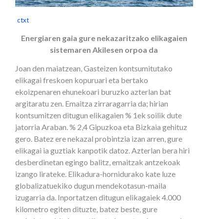
[
ctxt
]
Energiaren gaia gure nekazaritzako elikagaien
sistemaren Akilesen orpoa da
Joan den maiatzean, Gasteizen kontsumitutako
elikagai freskoen kopuruari eta bertako
ekoizpenaren ehunekoari buruzko azterlan bat
argitaratu zen. Emaitza zirraragarria da; hirian
kontsumitzen ditugun elikagaien % 1ek soilik dute
jatorria Araban. % 2,4 Gipuzkoa eta Bizkaia gehituz
gero. Batez ere nekazal probintzia izan arren, gure
elikagai ia guztiak kanpotik datoz. Azterlan bera hiri
desberdinetan egingo balitz, emaitzak antzekoak
izango lirateke. Elikadura-hornidurako kate luze
globalizatuekiko dugun mendekotasun-maila
izugarria da. Inportatzen ditugun elikagaiek 4.000
kilometro egiten dituzte, batez beste, gure