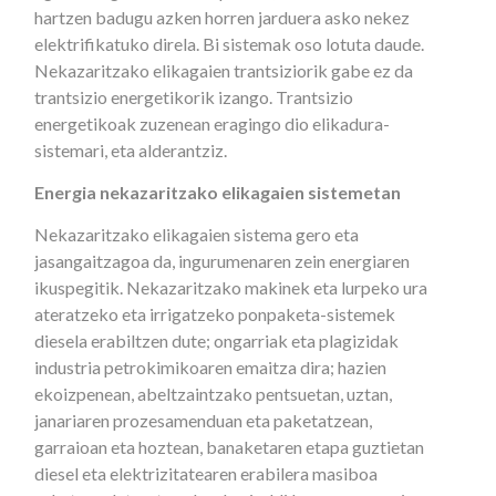
hartzen badugu azken horren jarduera asko nekez
elektrifikatuko direla. Bi sistemak oso lotuta daude.
Nekazaritzako elikagaien trantsiziorik gabe ez da
trantsizio energetikorik izango. Trantsizio
energetikoak zuzenean eragingo dio elikadura-
sistemari, eta alderantziz.
Energia nekazaritzako elikagaien sistemetan
Nekazaritzako elikagaien sistema gero eta
jasangaitzagoa da, ingurumenaren zein energiaren
ikuspegitik. Nekazaritzako makinek eta lurpeko ura
ateratzeko eta irrigatzeko ponpaketa-sistemek
diesela erabiltzen dute; ongarriak eta plagizidak
industria petrokimikoaren emaitza dira; hazien
ekoizpenean, abeltzaintzako pentsuetan, uztan,
janariaren prozesamenduan eta paketatzean,
garraioan eta hoztean, banaketaren etapa guztietan
diesel eta elektrizitatearen erabilera masiboa