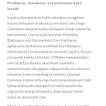
Produkzio-, banaketa- eta kontsumo-kate
luzeak
Iraultza Berdearen eskutik elikadura-erregimen
korporatiboaren eraikuntza ere etorri zen, Hego
Globalean nekazaritzako ekoizpen-eredu industrial
hau hedatuz. Hamarkada askotan, Munduko
Bankuaren eta Nazioarteko Diru Funtsaren
egiturazko doikuntza-politikek eta Munduko
Merkataritza Erakundearen sorrerak kapital-fluxuei
oztopoak kendu zizkieten. 1990eko hamarkadako
merkataritza libreko akordioek munduko
nekazaritzako elikagaien oligopolioak eta elikatze-
katearen kontrol handiagoa sendotu zituzten.
Domeinu korporatibo hau funtzionamendurako hain
beharrezkoa den energia fosil merkearekin eta
oligopolio energetikoarekin duen loturari esker
baino ez da posible izan.
Merkatu-kontzentrazioko prozesu horiek bereziki