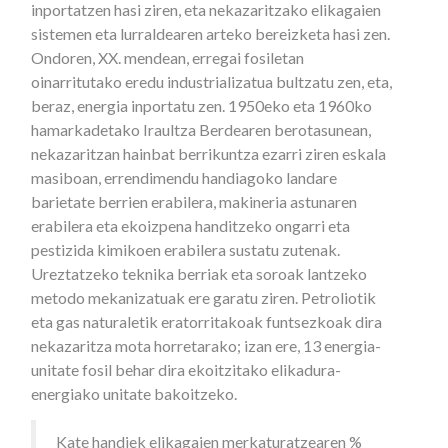
inportatzen hasi ziren, eta nekazaritzako elikagaien
sistemen eta lurraldearen arteko bereizketa hasi zen.
Ondoren, XX. mendean, erregai fosiletan
oinarritutako eredu industrializatua bultzatu zen, eta,
beraz, energia inportatu zen. 1950eko eta 1960ko
hamarkadetako Iraultza Berdearen berotasunean,
nekazaritzan hainbat berrikuntza ezarri ziren eskala
masiboan, errendimendu handiagoko landare
barietate berrien erabilera, makineria astunaren
erabilera eta ekoizpena handitzeko ongarri eta
pestizida kimikoen erabilera sustatu zutenak.
Ureztatzeko teknika berriak eta soroak lantzeko
metodo mekanizatuak ere garatu ziren. Petroliotik
eta gas naturaletik eratorritakoak funtsezkoak dira
nekazaritza mota horretarako; izan ere, 13 energia-
unitate fosil behar dira ekoitzitako elikadura-
energiako unitate bakoitzeko.
Kate handiek elikagaien merkaturatzearen %