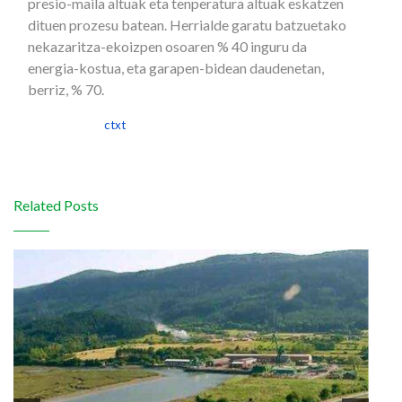
presio-maila altuak eta tenperatura altuak eskatzen
dituen prozesu batean. Herrialde garatu batzuetako
nekazaritza-ekoizpen osoaren % 40 inguru da
energia-kostua, eta garapen-bidean daudenetan,
berriz, % 70.
[Artikulu osoa
ctxt
-en]
Related Posts