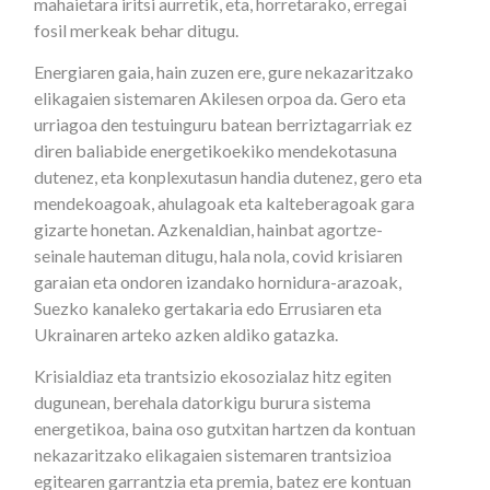
mahaietara iritsi aurretik, eta, horretarako, erregai
fosil merkeak behar ditugu.
Energiaren gaia, hain zuzen ere, gure nekazaritzako
elikagaien sistemaren Akilesen orpoa da. Gero eta
urriagoa den testuinguru batean berriztagarriak ez
diren baliabide energetikoekiko mendekotasuna
dutenez, eta konplexutasun handia dutenez, gero eta
mendekoagoak, ahulagoak eta kalteberagoak gara
gizarte honetan. Azkenaldian, hainbat agortze-
seinale hauteman ditugu, hala nola, covid krisiaren
garaian eta ondoren izandako hornidura-arazoak,
Suezko kanaleko gertakaria edo Errusiaren eta
Ukrainaren arteko azken aldiko gatazka.
Krisialdiaz eta trantsizio ekosozialaz hitz egiten
dugunean, berehala datorkigu burura sistema
energetikoa, baina oso gutxitan hartzen da kontuan
nekazaritzako elikagaien sistemaren trantsizioa
egitearen garrantzia eta premia, batez ere kontuan