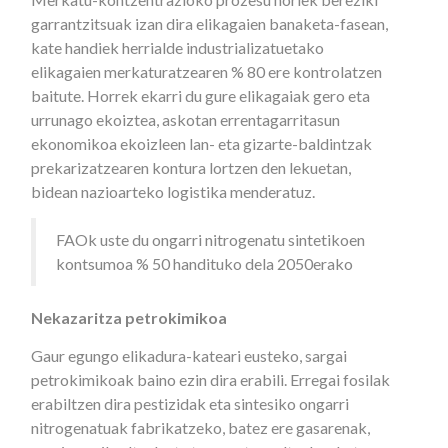
garrantzitsuak izan dira elikagaien banaketa-fasean,
kate handiek herrialde industrializatuetako
elikagaien merkaturatzearen % 80 ere kontrolatzen
baitute. Horrek ekarri du gure elikagaiak gero eta
urrunago ekoiztea, askotan errentagarritasun
ekonomikoa ekoizleen lan- eta gizarte-baldintzak
prekarizatzearen kontura lortzen den lekuetan,
bidean nazioarteko logistika menderatuz.
FAOk uste du ongarri nitrogenatu sintetikoen
kontsumoa % 50 handituko dela 2050erako
Nekazaritza petrokimikoa
Gaur egungo elikadura-kateari eusteko, sargai
petrokimikoak baino ezin dira erabili. Erregai fosilak
erabiltzen dira pestizidak eta sintesiko ongarri
nitrogenatuak fabrikatzeko, batez ere gasarenak,